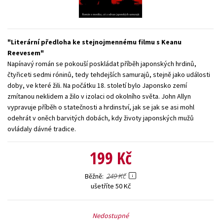
Young adult (SK)
Zahraniční literatura
Zdraví a životní styl
Všechny tituly
Literární předloha ke stejnojmennému filmu s Keanu
Reevesem
Napínavý román se pokouší poskládat příběh japonských hrdinů,
čtyřiceti sedmi róninů, tedy tehdejších samurajů, stejně jako události
doby, ve které žili. Na počátku 18. století bylo Japonsko zemí
zmítanou neklidem a žilo v izolaci od okolního světa. John Allyn
vypravuje příběh o statečnosti a hrdinství, jak se jak se asi mohl
odehrát v oněch barvitých dobách, kdy životy japonských mužů
ovládaly dávné tradice.
199 Kč
249 Kč
Běžně
ušetříte 50 Kč
Nedostupné