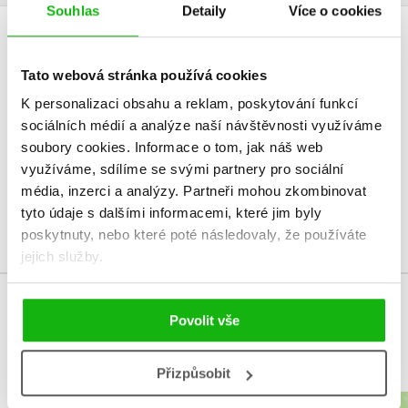
Souhlas
Detaily
Více o cookies
HODNOCENÍ ČTENÁŘŮ
Tato webová stránka používá cookies
V současné době nejsou vytvořena žádná uživatelská hodnocení.
K personalizaci obsahu a reklam, poskytování funkcí
sociálních médií a analýze naší návštěvnosti využíváme
Vaše hodnocení
soubory cookies.
Informace o tom, jak náš web
využíváme, sdílíme se svými partnery pro sociální
Uživatelskou recenzi mohou vkládat pouze registrovaní uživatelé
média, inzerci a analýzy.
Partneři mohou zkombinovat
tyto údaje s dalšími informacemi, které jim byly
Přihlásit
poskytnuty, nebo které poté následovaly, že používáte
jejich služby.
MOHLO BY VÁS TAKÉ ZAJÍMAT
Povolit vše
Přizpůsobit