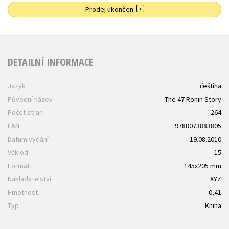
Prodej ukončen
DETAILNÍ INFORMACE
Jazyk
čeština
Původní název
The 47 Ronin Story
Počet stran
264
EAN
9788073883805
Datum vydání
19.08.2010
Věk od
15
Formát
145x205 mm
Nakladatelství
XYZ
Hmotnost
0,41
Typ
Kniha