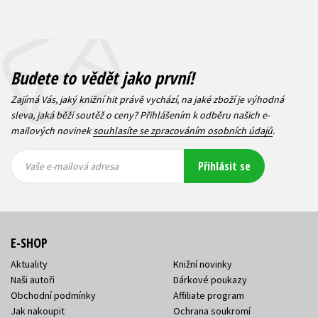
Budete to vědět jako první!
Zajímá Vás, jaký knižní hit právě vychází, na jaké zboží je výhodná
sleva, jaká běží soutěž o ceny? Přihlášením k odběru našich e-
mailových novinek
souhlasíte se zpracováním osobních údajů
.
Vaše e-
Vaše e-
Přihlásit se
mailová
mailová
Vaše e-mailová adresa
adresa
adresa
E-SHOP
Aktuality
Knižní novinky
Naši autoři
Dárkové poukazy
Obchodní podmínky
Affiliate program
Jak nakoupit
Ochrana soukromí