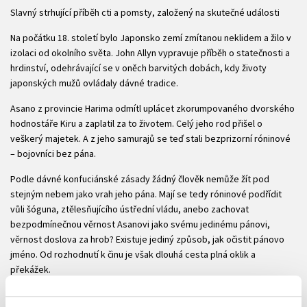
Slavný strhující příběh cti a pomsty, založený na skutečné události
Na počátku 18. století bylo Japonsko zemí zmítanou neklidem a žilo v
izolaci od okolního světa. John Allyn vypravuje příběh o statečnosti a
hrdinství, odehrávající se v oněch barvitých dobách, kdy životy
japonských mužů ovládaly dávné tradice.
Asano z provincie Harima odmítl uplácet zkorumpovaného dvorského
hodnostáře Kiru a zaplatil za to životem. Celý jeho rod přišel o
veškerý majetek. A z jeho samurajů se teď stali bezprizorní róninové
– bojovníci bez pána.
Podle dávné konfuciánské zásady žádný člověk nemůže žít pod
stejným nebem jako vrah jeho pána. Mají se tedy róninové podřídit
vůli šóguna, ztělesňujícího ústřední vládu, anebo zachovat
bezpodmínečnou věrnost Asanovi jako svému jedinému pánovi,
věrnost doslova za hrob? Existuje jediný způsob, jak očistit pánovo
jméno. Od rozhodnutí k činu je však dlouhá cesta plná oklik a
překážek.