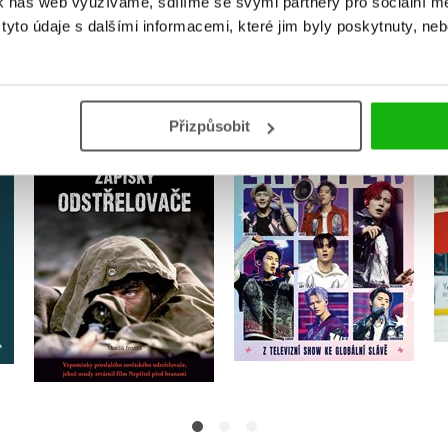
k náš web využíváme, sdílíme se svými partnery pro sociální méd
MOHLO BY VÁS TAKÉ ZAJÍMAT
yto údaje s dalšími informacemi, které jim byly poskytnuty, neb
Přizpůsobit
Ultimátní průvodce
Zápisky odstřelovače
Enhypen
Vasilij G. Zajcev
Future Publishing
Do košíku
Do košíku
279 Kč
279 Kč
349 Kč
349 Kč