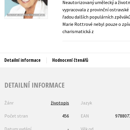
Neautorizovaný umělecký a životn
Auto - moto
vypracovala z provinční ostravské
Jazyky
Beletrie pro děti
řadou dalších populárních zpěváků 
Kalendáře
Marie Rottrové nebyl pouze o zpívá
Beletrie pro dospělé
charismatická z
Kariéra a osobní rozvoj
Byznys a ekonomie
Komiks
Detailní informace
Hodnocení čtenářů
V
DETAILNÍ INFORMACE
Žánr
životopis
Jazyk
Počet stran
456
EAN
978807
Datum vydání
-
Věk od