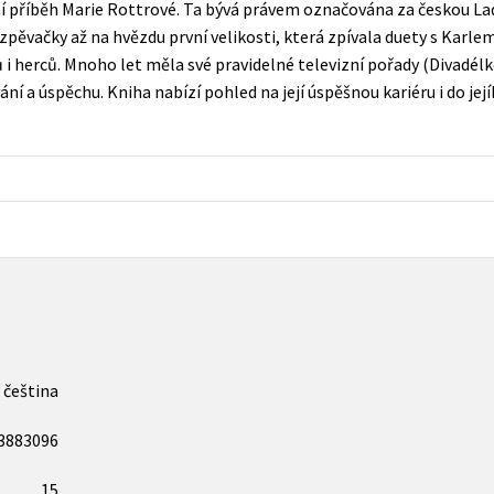
í příběh Marie Rottrové. Ta bývá právem označována za českou Lad
Populárně - naučná pro dospělé
 zpěvačky až na hvězdu první velikosti, která zpívala duety s Ka
Young adult (SK)
Populárně - naučné pro děti
i herců. Mnoho let měla své pravidelné televizní pořady (Divadélko 
Zahraniční literatura
ní a úspěchu. Kniha nabízí pohled na její úspěšnou kariéru i do je
Předškoláci
Zdraví a životní styl
Příroda a zahrada
šechny tituly
čeština
3883096
15