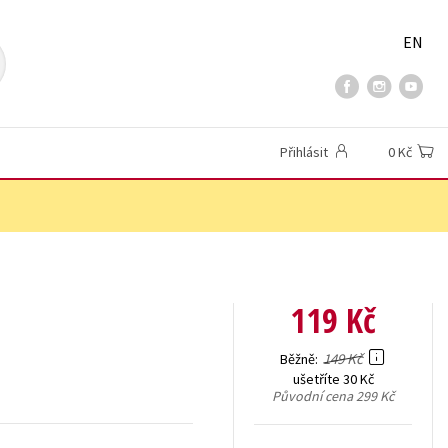
EN
Přihlásit
0 Kč
119 Kč
149 Kč
Běžně
ušetříte 30 Kč
Původní cena
299 Kč