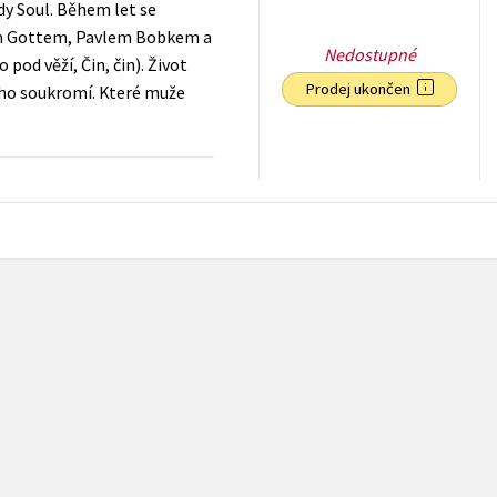
y Soul. Během let se
rlem Gottem, Pavlem Bobkem a
Nedostupné
pod věží, Čin, čin). Život
Prodej ukončen
jího soukromí. Které muže
119
Kč
s DPH