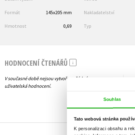
Formát
145x205 mm
Nakladatelství
Hmotnost
0,69
Typ
HODNOCENÍ ČTENÁŘŮ
V současné době nejsou vytvořena žádná
uživatelská hodnocení.
Souhlas
Tato webová stránka použív
K personalizaci obsahu a re