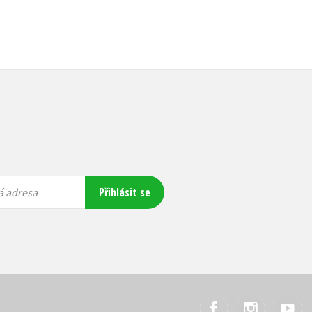
Přihlásit se
á adresa