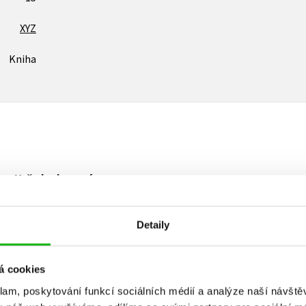
XYZ
Kniha
Vaše hodnocení
Uživatelskou recenzi mohou vkládat pouze registrovaní uživat
Detaily
Přihlásit
á cookies
klam, poskytování funkcí sociálních médií a analýze naší návšt