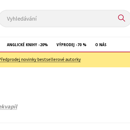
Vyhledávání
ANGLICKÉ KNIHY -20%
VÝPRODEJ -70 %
O NÁS
Předprodej novinky bestsellerové autorky
Přírodní vědy
Křížovky
Společnost, politika
Kuchařky
Technika a věda
New Adult
Učebnice
Ostatní
ekvapil
Umění a kultura
Počítače
Výchova a pedagogika
Poezie
Young adult