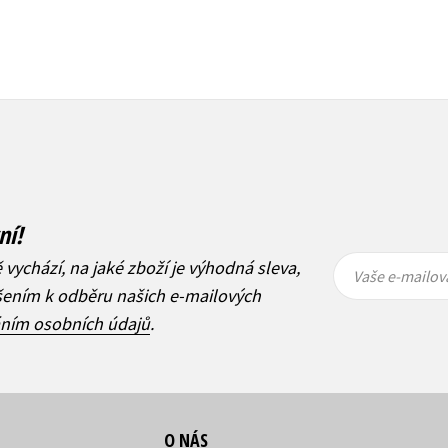
ní!
Vaše e-
Vaše e-
ě vychází, na jaké zboží je výhodná sleva,
mailová
mailová
Vaše e-mailov
adresa
adresa
ášením k odběru našich e-mailových
áním osobních údajů
.
O NÁS