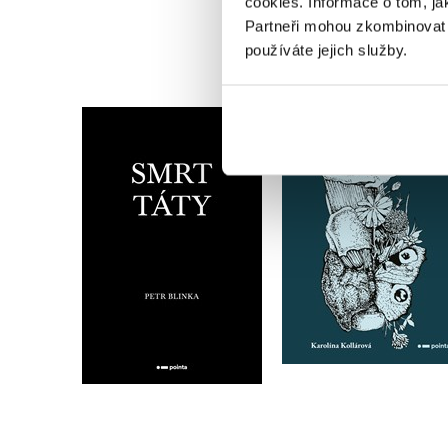
cookies.
Informace o tom, ja
Partneři mohou zkombinovat t
používáte jejich služby.
Smrt táty
Pokusnej Motýlek
Petr Blinka
Karolína Kollárová
Do košíku
Do košíku
159 Kč
223 Kč
199 Kč
279 Kč