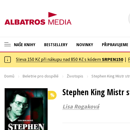
NAŠE KNIHY
BESTSELLERY
NOVINKY
PŘIPRAVUJEME
Sleva 150 Kč při nákupu nad 850 Kč s kódem
SRPEN150
|
ANGLICKÉ KNIHY -20 %
Cestování
NOVÝ VÝPRODEJ -70 %
Dárkové publikace
Domů
Beletrie pro dospělé
Životopis
Stephen King Mistr st
KNIHY S DÁRKEM
Dárkové zboží
Stephen King Mistr s
%
ASTERIX S DÁRKEM
Digitální fotografie
Lisa Rogaková
🎁DÁRKOVÉ PUBLIKACE
Esoterika a duchovní svět
✉️ DÁRKOVÉ POUKAZY
Historie a military
Hobby