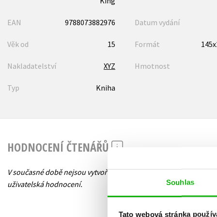
King
EAN
9788073882976
Datum vydání
Věk od
15
Formát
145
Nakladatelství
XYZ
Hmotnost
Typ
Kniha
HODNOCENÍ ČTENÁŘŮ
V současné době nejsou vytvořena žádná
Souhlas
uživatelská hodnocení.
Tato webová stránka použív