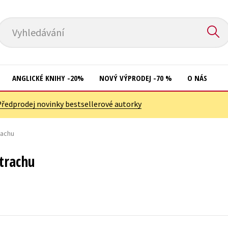
Vyhledávání
ANGLICKÉ KNIHY -20%
NOVÝ VÝPRODEJ -70 %
O NÁS
Předprodej novinky bestsellerové autorky
Přírodní vědy
Křížovky
Společnost, politika
rachu
Kuchařky
Technika a věda
New Adult
trachu
Učebnice
Ostatní
Umění a kultura
Počítače
Výchova a pedagogika
Poezie
Young adult