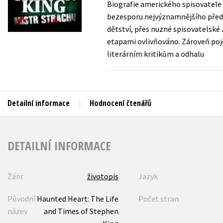
Biografie amerického spisovatele 
Auto - moto
bezesporu nejvýznamnějšího předst
Jazyky
Beletrie pro děti
dětství, přes nuzné spisovatelské
Kalendáře
etapami ovlivňováno. Zároveň poje
Beletrie pro dospělé
literárním kritikům a odhalu
Kariéra a osobní rozvoj
Byznys a ekonomie
Komiks
Detailní informace
Hodnocení čtenářů
V
DETAILNÍ INFORMACE
Žánr
životopis
Jazyk
Původní
Haunted Heart: The Life
Počet stran
název
and Times of Stephen