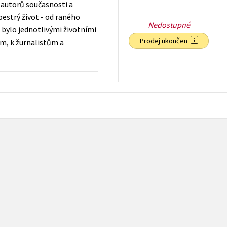
 autorů současnosti a
estrý život - od raného
Nedostupné
 bylo jednotlivými životními
Prodej ukončen
m, k žurnalistům a
111
Kč
s DPH