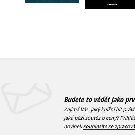
Budete to vědět jako prv
Zajímá Vás, jaký knižní hit práv
jaká běží soutěž o ceny? Přihl
novinek
souhlasíte se zpracov