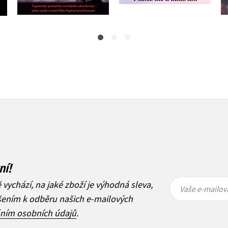
ní!
Vaše e-
Vaše e-
ě vychází, na jaké zboží je výhodná sleva,
mailová
mailová
Vaše e-mailov
adresa
adresa
ášením k odběru našich e-mailových
áním osobních údajů
.