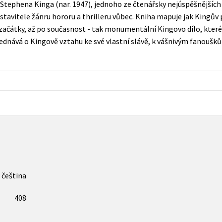
Stephena Kinga (nar. 1947), jednoho ze čtenářsky nejúspěšnějších
Populárně - naučná pro dospělé
avitele žánru hororu a thrilleru vůbec. Kniha mapuje jak Kingův p
Young adult (SK)
Populárně - naučné pro děti
 začátky, až po současnost - tak monumentální Kingovo dílo, které
Zahraniční literatura
dnává o Kingově vztahu ke své vlastní slávě, k vášnivým fanoušků
Předškoláci
Zdraví a životní styl
Příroda a zahrada
šechny tituly
čeština
408