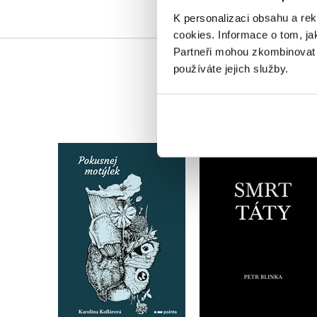
K personalizaci obsahu a re
cookies.
Informace o tom, ja
Partneři mohou zkombinovat t
používáte jejich služby.
Pokusnej Motýlek
Smrt táty
Karolína Kollárová
Petr Blinka
Do košíku
Do košíku
223 Kč
159 Kč
279 Kč
199 Kč