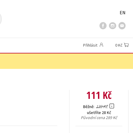
EN
Přihlásit
0 Kč
111 Kč
139 Kč
Běžně
ušetříte 28 Kč
Původní cena
289 Kč