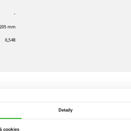
-
x205 mm
0,548
Vaše hodnocení
Detaily
Uživatelskou recenzi mohou vkládat pouze registrovaní uživat
Přihlásit
á cookies