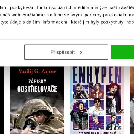
klam, poskytování funkcí sociálních médií a analýze naší návšt
k náš web využíváme, sdílíme se svými partnery pro sociální méd
yto údaje s dalšími informacemi, které jim byly poskytnuty, neb
MOHLO BY VÁS TAKÉ ZAJÍMAT
Přizpůsobit
Ultimátní průvodce
Zápisky odstřelovače
Enhypen
Vasilij G. Zajcev
Future Publishing
Do košíku
Do košíku
279 Kč
279 Kč
349 Kč
349 Kč