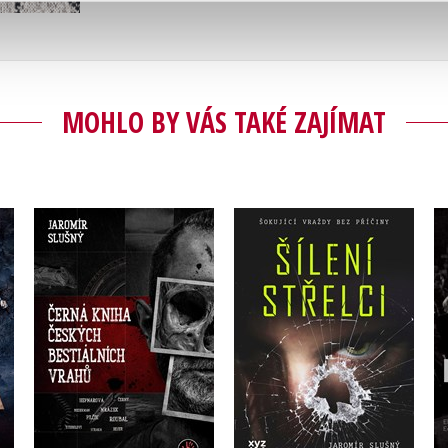
MOHLO BY VÁS TAKÉ ZAJÍMAT
Černá kniha českých
Šílení střelci
bestiálních vrahů
Jaromír Slušný
Jaromír Slušný
Do košíku
Do košíku
319 Kč
399 Kč
279 Kč