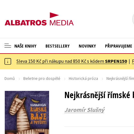
NAŠE KNIHY
BESTSELLERY
NOVINKY
PŘIPRAVUJEME
Sleva 150 Kč při nákupu nad 850 Kč s kódem
SRPEN150
|
ANGLICKÉ KNIHY -20 %
Cestování
NOVÝ VÝPRODEJ -70 %
Dárkové publikace
Domů
Beletrie pro dospělé
Historická próza
Nejkrásnější ří
KNIHY S DÁRKEM
Dárkové zboží
Nejkrásnější římské 
ASTERIX S DÁRKEM
Digitální fotografie
Jaromír Slušný
🎁DÁRKOVÉ PUBLIKACE
Esoterika a duchovní svět
✉️ DÁRKOVÉ POUKAZY
Historie a military
Hobby