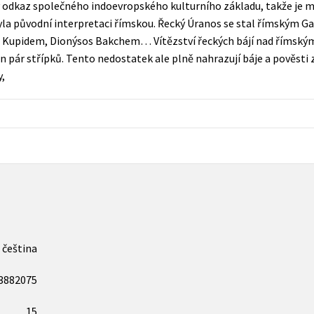
 odkaz společného indoevropského kulturního základu, takže je m
Populárně - naučná pro dospělé
yla původní interpretaci římskou. Řecký Úranos se stal římským 
Young adult (SK)
Populárně - naučné pro děti
 Kupidem, Dionýsos Bakchem… Vítězství řeckých bájí nad římskými
Zahraniční literatura
pár střípků. Tento nedostatek ale plně nahrazují báje a pověsti 
Předškoláci
,
Zdraví a životní styl
Příroda a zahrada
šechny tituly
čeština
3882075
15