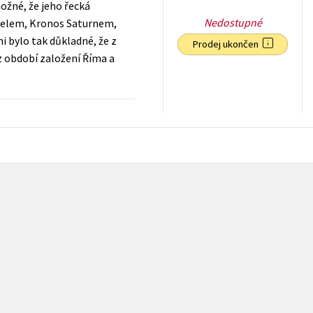
ožné, že jeho řecká
Nedostupné
Gaelem, Kronos Saturnem,
 bylo tak důkladné, že z
Prodej ukončen
z období založení Říma a
55
Kč
s DPH