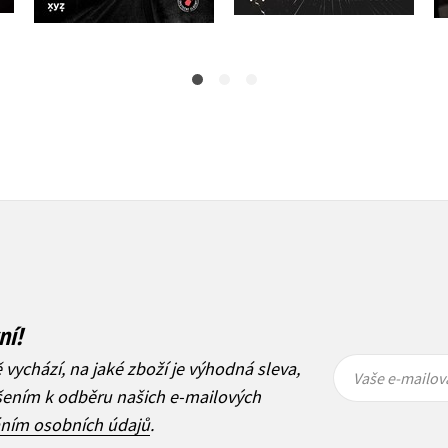
349 Kč
ní!
Vaše e-
Vaše e-
ě vychází, na jaké zboží je výhodná sleva,
mailová
mailová
Vaše e-mailov
adresa
adresa
ášením k odběru našich e-mailových
áním osobních údajů
.