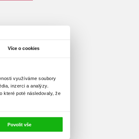
pna 1949 v Bratislavě. V roce
Více o cookies
ty Komenského v Bratislavě,
í studia působil jako pedagog
tě jeho publikační činnosti
mám kriminality. V časopise
ěvnosti využíváme soubory
lších periodikách publikoval
ia, inzerci a analýzy.
ch skutečnými událostmi.
o které poté následovaly, že
Povolit vše