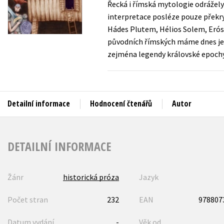
Řecká i římská mytologie odrážely
Auto - moto
interpretace posléze pouze překr
Jazyky
Beletrie pro děti
Hádes Plutem, Hélios Solem, Erós
Kalendáře
původních římských máme dnes jen 
Beletrie pro dospělé
zejména legendy královské epochy
Kariéra a osobní rozvoj
Byznys a ekonomie
Komiks
Detailní informace
Hodnocení čtenářů
Autor
V
DETAILNÍ INFORMACE
Žánr
historická próza
Jazyk
Počet stran
232
EAN
978807
Datum vydání
-
Věk od