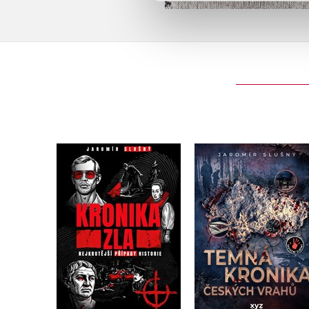
Temná kronika
Kronika zla
českých vrahů
Jaromír Slušný
Jaromír Slušný
Do košíku
Do košíku
375 Kč
469 Kč