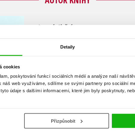
Jaromír Slušný
Doc. PhDr. Jaromír Slušný, CSc. se narodil 24. sr
Detaily
1972 absolvoval Filozofickou fakultu Univerzi
obor archivnictví (historické vědy). Po ukončen
na vysokých školách v Bratislavě a Praze. Těžiš
á cookies
tvoří dějiny boje společnosti proti různým for
klam, poskytování funkcí sociálních médií a analýze naší návšt
Korene a v denících Expres, Zemské noviny a da
k náš web využíváme, sdílíme se svými partnery pro sociální méd
více než 250 kriminálních povídek inspirovaný
yto údaje s dalšími informacemi, které jim byly poskytnuty, neb
Zobrazit profil autora
Přizpůsobit