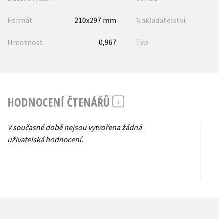
Formát
210x297 mm
Nakladatelství
Hmotnost
0,967
Typ
HODNOCENÍ ČTENÁŘŮ
V současné době nejsou vytvořena žádná
uživatelská hodnocení.