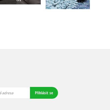
Přihlásit se
á adresa