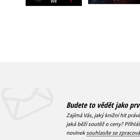
319 Kč
399 Kč
Budete to vědět jako prv
Zajímá Vás, jaký knižní hit práv
jaká běží soutěž o ceny? Přihl
novinek
souhlasíte se zpracov