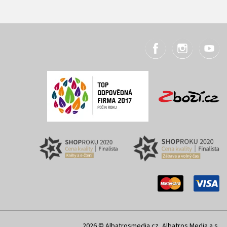
2026 © Albatrosmedia.cz, Albatros Media a.s.