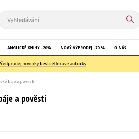
Vyhledávání
ANGLICKÉ KNIHY -20%
NOVÝ VÝPRODEJ -70 %
O NÁS
Předprodej novinky bestsellerové autorky
Přírodní vědy
Křížovky
Společnost, politika
mské báje a pověsti
Kuchařky
Technika a věda
New Adult
báje a pověsti
Učebnice
Ostatní
Umění a kultura
Počítače
Výchova a pedagogika
Poezie
Young adult