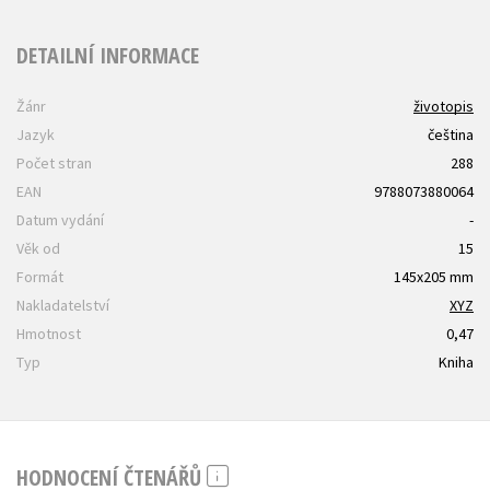
DETAILNÍ INFORMACE
Žánr
životopis
Jazyk
čeština
Počet stran
288
EAN
9788073880064
Datum vydání
-
Věk od
15
Formát
145x205 mm
Nakladatelství
XYZ
Hmotnost
0,47
Typ
Kniha
HODNOCENÍ ČTENÁŘŮ