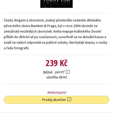
Young adult (SK)
Zahraniční literatura
Zdraví a životní styl
Všechny tituly
Český dirigent a sbormistr, známý především vedením dětského
pěveckého sboru Bambini di Praga, byl v roce 2004 obviněn ze
zneužívání nezletilých sboristek. Kniha mapuje Kulínského životní
příběh do dětství až po současnost, soustředí se na aktuální kauzu a
snaží se nalézt odpovědi na palčivé otázky. Nechybějí dopisy z vazby
a řada fotografií.
239 Kč
299 Kč
Běžně
ušetříte 60 Kč
Nedostupné
Prodej ukončen