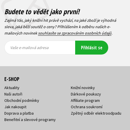
Budete to vědět jako první!
Zajímá Vás, jaký knižní hit právě vychází, na jaké zboží je výhodná
sleva, jaká běží soutěž o ceny? Přihlášením k odběru našich e-
mailových novinek
souhlasíte se zpracováním osobních údajů
.
Vaše e-
Vaše e-
Přihlásit se
mailová
mailová
Vaše e-mailová adresa
adresa
adresa
E-SHOP
Aktuality
Knižní novinky
Naši autoři
Dárkové poukazy
Obchodní podmínky
Affiliate program
Jak nakoupit
Ochrana soukromí
Doprava a platba
Zpětný odběr elektroodpadu
Benefitní a slevové programy