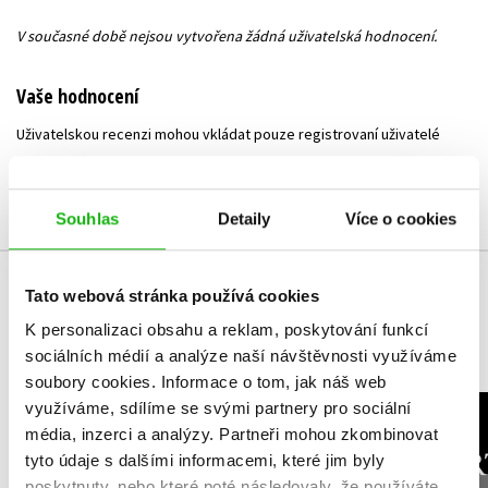
V současné době nejsou vytvořena žádná uživatelská hodnocení.
Vaše hodnocení
Uživatelskou recenzi mohou vkládat pouze registrovaní uživatelé
Přihlásit
Souhlas
Detaily
Více o cookies
Tato webová stránka používá cookies
MOHLO BY VÁS TAKÉ ZAJÍMAT
K personalizaci obsahu a reklam, poskytování funkcí
sociálních médií a analýze naší návštěvnosti využíváme
soubory cookies.
Informace o tom, jak náš web
využíváme, sdílíme se svými partnery pro sociální
média, inzerci a analýzy.
Partneři mohou zkombinovat
Pokusnej Motýlek
Smrt t
tyto údaje s dalšími informacemi, které jim byly
Karolína Kollárová
Petr Bl
poskytnuty, nebo které poté následovaly, že používáte