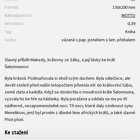
Formát
130x200 mm
Nakladatelství
MOTTO
Hmotnost
0,39
Typ
Kniha
Vazba
vázaná s pap. potahem s lam. přebalem
Slavný příběh Makedy, královny ze Sáby, a její lásky ke králi
Šalomounovi
Byla krásná. Podmaňovala si okolí svým duchem. Byla válečnice, ale
devět století před naším letopočtem přinesla mír do království Sába,
země zlata a kadidla. Když se doslechla o moudrosti krále Šalomouna,
vyzvala ho ke hře na hádanky. Byla poražena a oddala se mu po tři
nádherné, nezapomenutelné noci. Tři noci, které daly vzniknout synu
Menelikovi, jenž byl prvním z dlouhé linie afrických králů, a také slavné
Písni písní.
Ke stažení