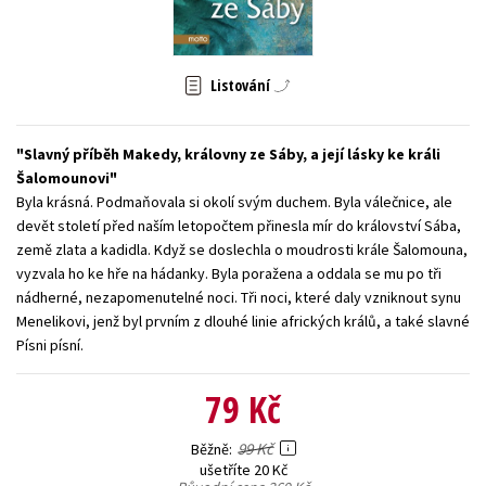
Young adult (SK)
Zahraniční literatura
Zdraví a životní styl
Všechny tituly
Listování
Slavný příběh Makedy, královny ze Sáby, a její lásky ke králi
Šalomounovi
Byla krásná. Podmaňovala si okolí svým duchem. Byla válečnice, ale
devět století před naším letopočtem přinesla mír do království Sába,
země zlata a kadidla. Když se doslechla o moudrosti krále Šalomouna,
vyzvala ho ke hře na hádanky. Byla poražena a oddala se mu po tři
nádherné, nezapomenutelné noci. Tři noci, které daly vzniknout synu
Menelikovi, jenž byl prvním z dlouhé linie afrických králů, a také slavné
Písni písní.
79 Kč
99 Kč
Běžně
ušetříte 20 Kč