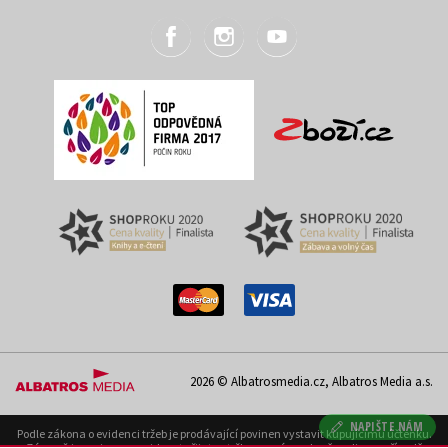
2026 © Albatrosmedia.cz, Albatros Media a.s.
NAPIŠTE NÁM
Podle zákona o evidenci tržeb je prodávající povinen vystavit kupujícímu účtenku.
Zároveň je povinen zaevidovat přijatou tržbu u správce daně on-line; v případě