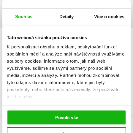
Ukázka.pdf
PDF
Souhlas
Detaily
Více o cookies
Tato webová stránka používá cookies
HODNOCENÍ ČTENÁŘŮ
K personalizaci obsahu a reklam, poskytování funkcí
sociálních médií a analýze naší návštěvnosti využíváme
V současné době nejsou vytvořena žádná uživatelská hodnocení.
soubory cookies.
Informace o tom, jak náš web
využíváme, sdílíme se svými partnery pro sociální
Vaše hodnocení
média, inzerci a analýzy.
Partneři mohou zkombinovat
tyto údaje s dalšími informacemi, které jim byly
Uživatelskou recenzi mohou vkládat pouze registrovaní uživatelé
poskytnuty, nebo které poté následovaly, že používáte
Přihlásit
jejich služby.
Povolit vše
MOHLO BY VÁS TAKÉ ZAJÍMAT