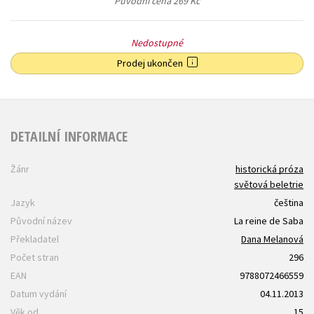
Původní cena
269 Kč
Nedostupné
Prodej ukončen
DETAILNÍ INFORMACE
Žánr
historická próza
světová beletrie
Jazyk
čeština
Původní název
La reine de Saba
Překladatel
Dana Melanová
Počet stran
296
EAN
9788072466559
Datum vydání
04.11.2013
Věk od
15