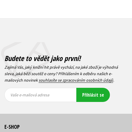
Budete to vědět jako první!
Zajímá Vás, jaký knižní hit právě vychází, na jaké zboží je výhodná
sleva, jaká běží soutěž o ceny? Přihlášením k odběru našich e-
mailových novinek
souhlasíte se zpracováním osobních údajů
.
Vaše e-
Vaše e-
Přihlásit se
mailová
mailová
Vaše e-mailová adresa
adresa
adresa
E-SHOP