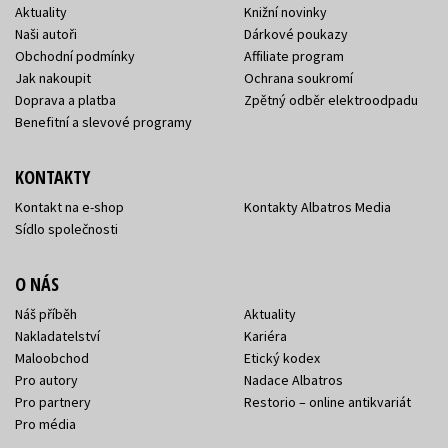
Aktuality
Knižní novinky
Naši autoři
Dárkové poukazy
Obchodní podmínky
Affiliate program
Jak nakoupit
Ochrana soukromí
Doprava a platba
Zpětný odběr elektroodpadu
Benefitní a slevové programy
KONTAKTY
Kontakt na e-shop
Kontakty Albatros Media
Sídlo společnosti
O NÁS
Náš příběh
Aktuality
Nakladatelství
Kariéra
Maloobchod
Etický kodex
Pro autory
Nadace Albatros
Pro partnery
Restorio – online antikvariát
Pro média