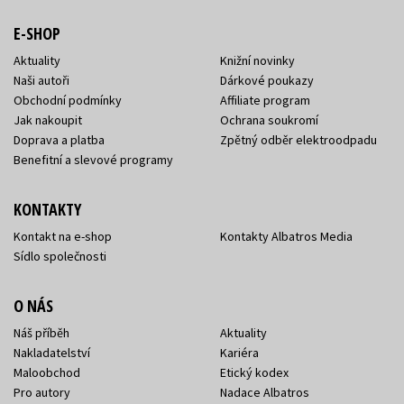
E-SHOP
Aktuality
Knižní novinky
Naši autoři
Dárkové poukazy
Obchodní podmínky
Affiliate program
Jak nakoupit
Ochrana soukromí
Doprava a platba
Zpětný odběr elektroodpadu
Benefitní a slevové programy
KONTAKTY
Kontakt na e-shop
Kontakty Albatros Media
Sídlo společnosti
O NÁS
Náš příběh
Aktuality
Nakladatelství
Kariéra
Maloobchod
Etický kodex
Pro autory
Nadace Albatros