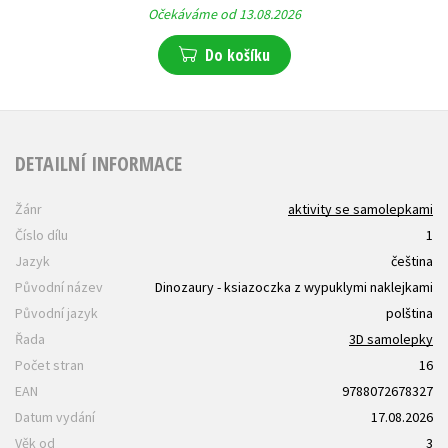
Očekáváme od 13.08.2026
Do košíku
DETAILNÍ INFORMACE
Žánr
aktivity se samolepkami
Číslo dílu
1
Jazyk
čeština
Původní název
Dinozaury - ksiazoczka z wypuklymi naklejkami
Původní jazyk
polština
Řada
3D samolepky
Počet stran
16
EAN
9788072678327
Datum vydání
17.08.2026
Věk od
3