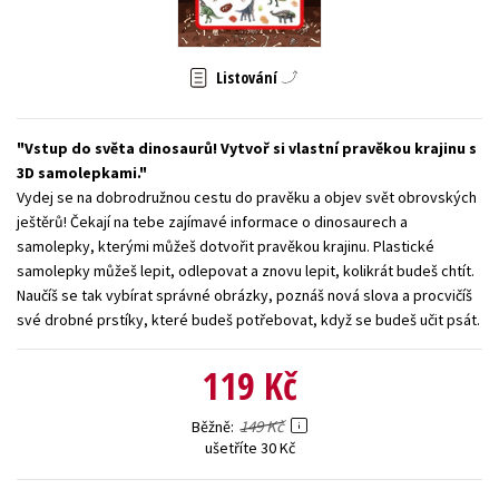
Young adult (SK)
Zahraniční literatura
Zdraví a životní styl
Listování
Všechny tituly
Vstup do světa dinosaurů! Vytvoř si vlastní pravěkou krajinu s
3D samolepkami.
Vydej se na dobrodružnou cestu do pravěku a objev svět obrovských
ještěrů! Čekají na tebe zajímavé informace o dinosaurech a
samolepky, kterými můžeš dotvořit pravěkou krajinu. Plastické
samolepky můžeš lepit, odlepovat a znovu lepit, kolikrát budeš chtít.
Naučíš se tak vybírat správné obrázky, poznáš nová slova a procvičíš
své drobné prstíky, které budeš potřebovat, když se budeš učit psát.
119 Kč
149 Kč
Běžně
ušetříte 30 Kč