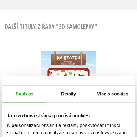
DALŠÍ TITULY Z ŘADY "3D SAMOLEPKY"
Na statku (3D
samolepky)
Malgorzata Ewa Skibinska
Souhlas
Detaily
Více o cookies
Do košíku
Tato webová stránka používá cookies
119 Kč
K personalizaci obsahu a reklam, poskytování funkcí
149 Kč
sociálních médií a analýze naší návštěvnosti využíváme