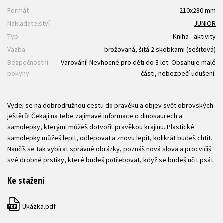
Formát
210x280 mm
Nakladatelství
JUNIOR
Typ
Kniha - aktivity
Vazba
brožovaná, šitá 2 skobkami (sešitová)
Bezpečnostní
Varování! Nevhodné pro děti do 3 let. Obsahuje malé
pokyny
části, nebezpečí udušení.
Vydej se na dobrodružnou cestu do pravěku a objev svět obrovských
ještěrů! Čekají na tebe zajímavé informace o dinosaurech a
samolepky, kterými můžeš dotvořit pravěkou krajinu. Plastické
samolepky můžeš lepit, odlepovat a znovu lepit, kolikrát budeš chtít.
Naučíš se tak vybírat správné obrázky, poznáš nová slova a procvičíš
své drobné prstíky, které budeš potřebovat, když se budeš učit psát.
Ke stažení
Ukázka.pdf
PDF