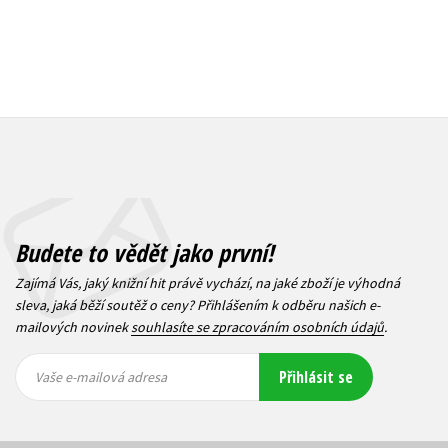
Budete to vědět jako první!
Zajímá Vás, jaký knižní hit právě vychází, na jaké zboží je výhodná
sleva, jaká běží soutěž o ceny? Přihlášením k odběru našich e-
mailových novinek
souhlasíte se zpracováním osobních údajů
.
Vaše e-
Vaše e-
Přihlásit se
mailová
mailová
Vaše e-mailová adresa
adresa
adresa