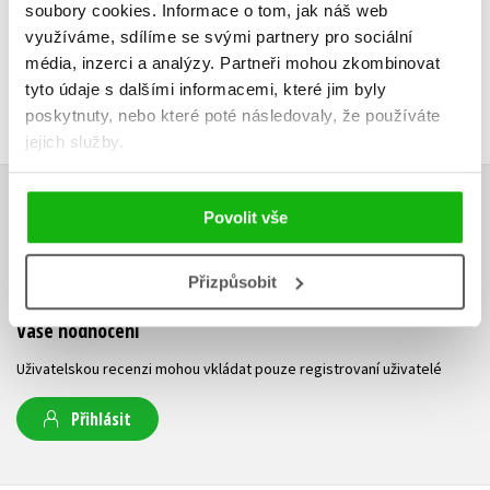
soubory cookies.
Informace o tom, jak náš web
využíváme, sdílíme se svými partnery pro sociální
média, inzerci a analýzy.
Partneři mohou zkombinovat
tyto údaje s dalšími informacemi, které jim byly
poskytnuty, nebo které poté následovaly, že používáte
jejich služby.
HODNOCENÍ ČTENÁŘŮ
Povolit vše
V současné době nejsou vytvořena žádná uživatelská hodnocení.
Přizpůsobit
Vaše hodnocení
Uživatelskou recenzi mohou vkládat pouze registrovaní uživatelé
Přihlásit