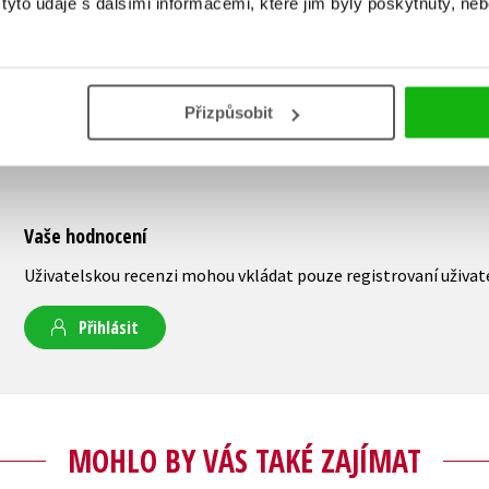
yto údaje s dalšími informacemi, které jim byly poskytnuty, neb
Přizpůsobit
Vaše hodnocení
Uživatelskou recenzi mohou vkládat pouze registrovaní uživat
Přihlásit
MOHLO BY VÁS TAKÉ ZAJÍMAT