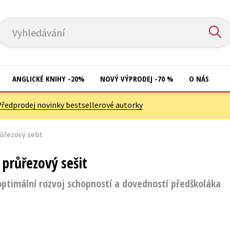
Vyhledávání
ANGLICKÉ KNIHY -20%
NOVÝ VÝPRODEJ -70 %
O NÁS
Předprodej novinky bestsellerové autorky
Přírodní vědy
Křížovky
Společnost, politika
růřezový sešit
Kuchařky
Technika a věda
New Adult
 průřezový sešit
Učebnice
Ostatní
optimální rozvoj schopností a dovedností předškoláka
Umění a kultura
Počítače
Výchova a pedagogika
Poezie
Young adult