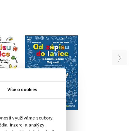
Od zápisu do lavice –
Od zápisu do lavice
 lavice –
Sociální učení – Můj
Grafomotorika
 motoriky
svět
Ivana Vlková
ková
Ivana Vlková
Více o cookies
u
Do košíku
Do košíku
90 Kč
128 Kč
144 Kč
160 Kč
180 Kč
ěvnosti využíváme soubory
ia, inzerci a analýzy.