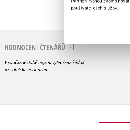
Partneři mohou zkombinovat t
používáte jejich služby.
HODNOCENÍ ČTENÁŘŮ
V současné době nejsou vytvořena žádná
uživatelská hodnocení.