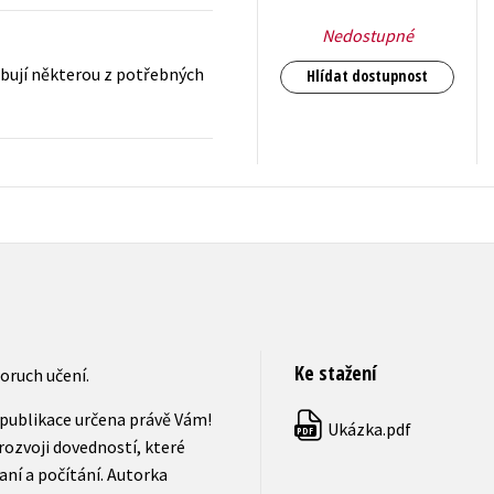
Nedostupné
řebují některou z potřebných
Hlídat dostupnost
144
Kč
s DPH
Ke stažení
poruch učení.
publikace určena právě Vám!
Ukázka.pdf
PDF
rozvoji dovedností, které
aní a počítání. Autorka