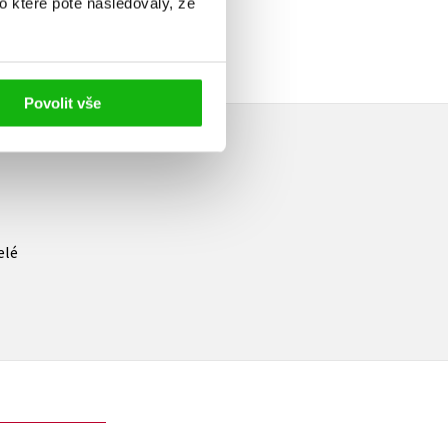
o které poté následovaly, že
Povolit vše
elé