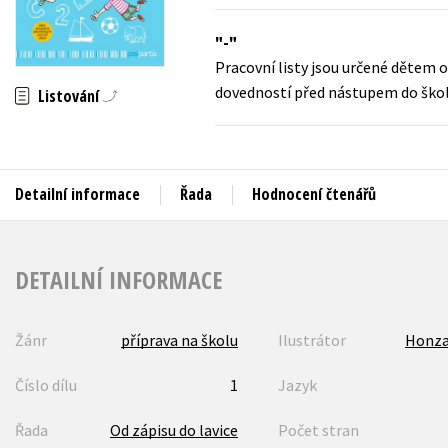
Auto - moto
Jazyky
-
Beletrie pro děti
Pracovní listy jsou určené dětem o
Kalendáře
Beletrie pro dospělé
dovedností před nástupem do školy
Listování
Kariéra a osobní rozvoj
Byznys a ekonomie
Komiks
Detailní informace
Řada
Hodnocení čtenářů
V
DETAILNÍ INFORMACE
Žánr
příprava na školu
Ilustrátor
Honza
Číslo dílu
1
Jazyk
Řada
Od zápisu do lavice
Počet stran