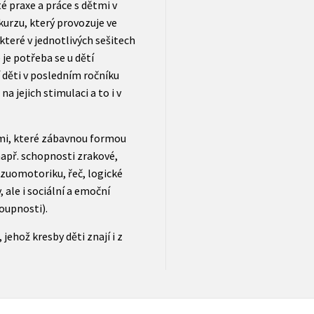
 praxe a práce s dětmi v
rzu, který provozuje ve
které v jednotlivých sešitech
 je potřeba se u dětí
 děti v posledním ročníku
na jejich stimulaci a to i v
ími, které zábavnou formou
např. schopnosti zrakové,
izuomotoriku, řeč, logické
ale i sociální a emoční
oupnosti).
jehož kresby děti znají i z