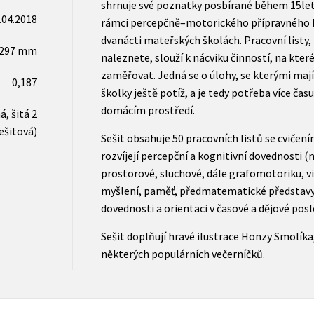
shrnuje své poznatky posbírané během 15leté
.04.2018
rámci percepčně–motorického přípravného ku
dvanácti mateřských školách. Pracovní listy, 
x297 mm
naleznete, slouží k nácviku činností, na které
zaměřovat. Jedná se o úlohy, se kterými mají
0,187
školky ještě potíž, a je tedy potřeba více času 
domácím prostředí.
, šitá 2
ešitová)
Sešit obsahuje 50 pracovních listů se cvičen
rozvíjejí percepční a kognitivní dovednosti (
prostorové, sluchové, dále grafomotoriku, v
myšlení, paměť, předmatematické představy, 
dovednosti a orientaci v časové a dějové posl
Sešit doplňují hravé ilustrace Honzy Smolíka, 
některých populárních večerníčků.