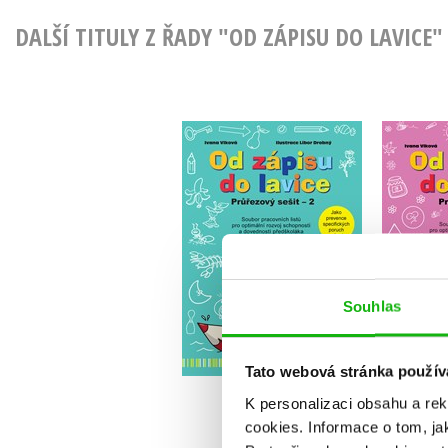
DALŠÍ TITULY Z ŘADY "OD ZÁPISU DO LAVICE"
Od zápisu do lavice 13.
Od záp
díl – průřezový sešit
díl –
Ivana Vlková
Souhlas
Do košíku
152 Kč
1
190 Kč
Tato webová stránka použív
K personalizaci obsahu a re
cookies.
Informace o tom, ja