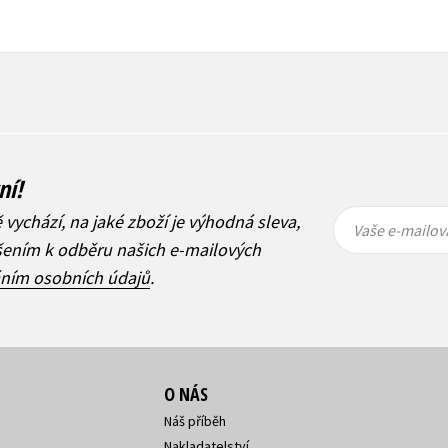
ní!
Vaše e-
Vaše e-
ě vychází, na jaké zboží je výhodná sleva,
mailová
mailová
Vaše e-mailov
adresa
adresa
ášením k odběru našich e-mailových
áním osobních údajů
.
O NÁS
Náš příběh
Nakladatelství