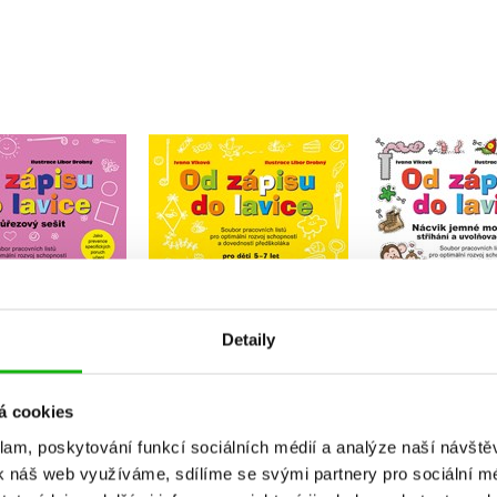
isu do lavice 12.
Od zápisu do lavice 11.
Od zápisu do
 průřezový sešit
díl – průřezový sešit
Nácvik jemné
Ivana Vlková
Ivana Vlková
Ivana Vl
Detaily
Do košíku
Do košíku
Do košík
52 Kč
152 Kč
152 Kč
190 Kč
190 Kč
1
á cookies
klam, poskytování funkcí sociálních médií a analýze naší návšt
k náš web využíváme, sdílíme se svými partnery pro sociální méd