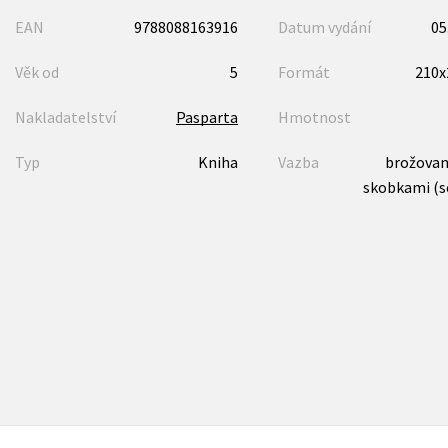
EAN
9788088163916
Datum vydání
05
Věk od
5
Formát
210
Nakladatelství
Pasparta
Hmotnost
Typ
Kniha
Vazba
brožovaná
skobkami (s