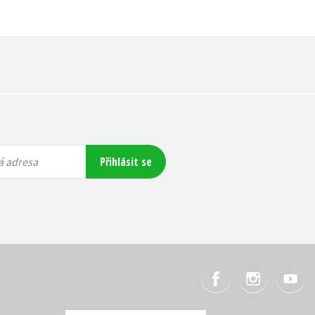
Přihlásit se
á adresa