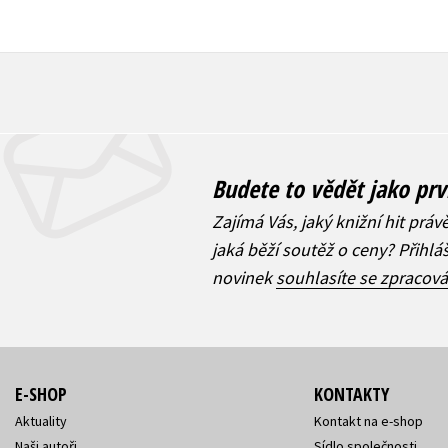
Budete to vědět jako prv
Zajímá Vás, jaký knižní hit práv
jaká běží soutěž o ceny? Přihl
novinek
souhlasíte se zpracov
E-SHOP
KONTAKTY
Aktuality
Kontakt na e-shop
Naši autoři
Sídlo společnosti