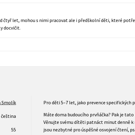
Populárně - naučná pro dospělé
Young adult (SK)
Populárně - naučné pro děti
d čtyř let, mohou s nimi pracovat ale i předškolní děti, které pot
Zahraniční literatura
Předškoláci
 docvičit.
Zdraví a životní styl
Příroda a zahrada
šechny tituly
 Smolík
Pro děti 5–7 let, jako prevence specifických 
Máte doma budoucího prvňáčka? Pak je tato 
čeština
Věnujte svému dítěti patnáct minut denně k 
55
jsou nezbytné pro úspěšné osvojení čtení, ps