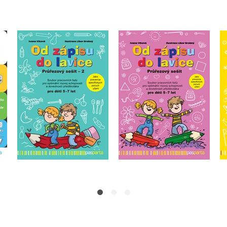
m:
Od zápisu do lavice 13.
Od zápisu do lavice 12.
díl – průřezový sešit
díl – průřezový sešit
Ivana Vlková
Ivana Vlková
Do košíku
Do košíku
152 Kč
152 Kč
190 Kč
190 Kč