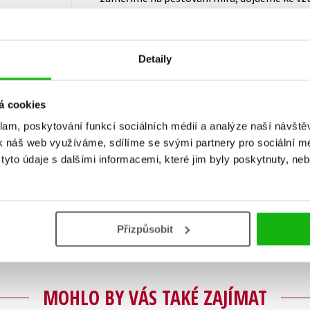
Láska pak v této perspektivě není něco samo
můžeme zasloužit.
Detaily
á cookies
klam, poskytování funkcí sociálních médií a analýze naší návšt
k náš web využíváme, sdílíme se svými partnery pro sociální méd
Vaše hodnocení
yto údaje s dalšími informacemi, které jim byly poskytnuty, neb
Uživatelskou recenzi mohou vkládat pouze registrovaní uživat
Přihlásit
Přizpůsobit
MOHLO BY VÁS TAKÉ ZAJÍMAT