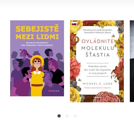
Ovládnite molekulu
ky
Sebejistě mezi lidmi
šťastia (slovensky)
Emily Davenportová
Michael E. Long
Do košíku
Do košíku
295 Kč
369 Kč
439 Kč
549 Kč