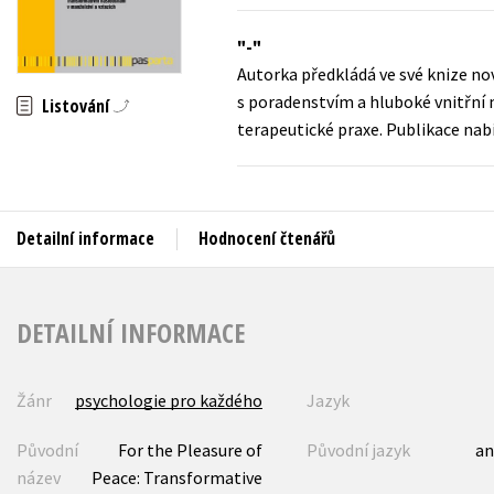
Auto - moto
Jazyky
-
Beletrie pro děti
Autorka předkládá ve své knize nov
Kalendáře
Beletrie pro dospělé
s poradenstvím a hluboké vnitřní
Listování
Kariéra a osobní rozvoj
te­rapeutické praxe. Publikace nab
Byznys a ekonomie
Komiks
Detailní informace
Hodnocení čtenářů
V
DETAILNÍ INFORMACE
Žánr
psychologie pro každého
Jazyk
Původní
For the Pleasure of
Původní jazyk
an
název
Peace: Transformative