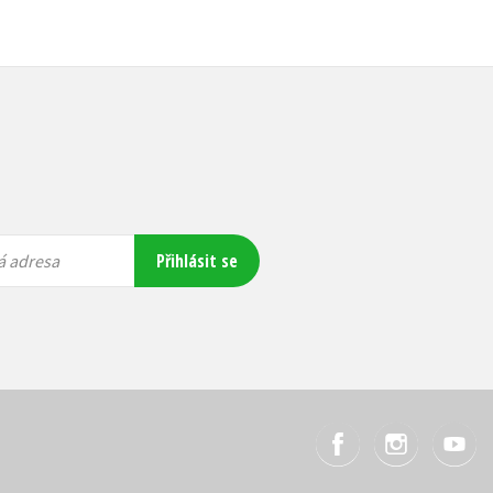
Přihlásit se
á adresa