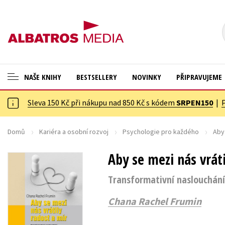
NAŠE KNIHY
BESTSELLERY
NOVINKY
PŘIPRAVUJEME
Sleva 150 Kč při nákupu nad 850 Kč s kódem
SRPEN150
|
ANGLICKÉ KNIHY -20 %
Cestování
VÝPRODEJ -70 %
Dárkové publikace
Domů
Kariéra a osobní rozvoj
Psychologie pro každého
Aby 
KNIHY S DÁRKEM
Dárkové zboží
Aby se mezi nás vráti
ASTERIX S DÁRKEM
Digitální fotografie
Transformativní naslouchání
🎁DÁRKOVÉ PUBLIKACE
Esoterika a duchovní svět
Chana Rachel Frumin
✉️ DÁRKOVÉ POUKAZY
Historie a military
Hobby