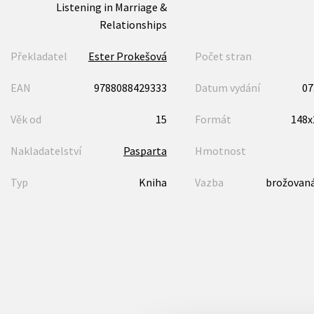
Listening in Marriage &
Relationships
Překladatel
Ester Prokešová
Počet stran
EAN
9788088429333
Datum vydání
07
Věk od
15
Formát
148
Nakladatelství
Pasparta
Hmotnost
Typ
Kniha
Vazba
brožovaná