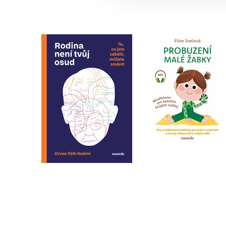
Probuzení malé žab
Rodina není tvůj osud
Eline Snelová
Noémi Orvos-Tóth
Do košíku
Do košíku
359 Kč
449 Kč
295 Kč
369 Kč