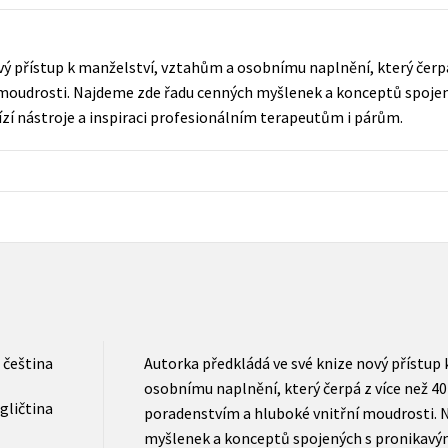
Populárně - naučná pro dospělé
Young adult (SK)
Populárně - naučné pro děti
ý přístup k manželství, vztahům a osob­nímu naplnění, který čerpá
Zahraniční literatura
Předškoláci
 moudrosti. Najdeme zde řadu cenných myšlenek a konceptů spojen
Zdraví a životní styl
ízí nástroje a inspiraci profesionálním terapeutům i párům.
Příroda a zahrada
šechny tituly
čeština
Autorka předkládá ve své knize nový přístup
osob­nímu naplnění, který čerpá z více než 40
gličtina
poradenstvím a hluboké vnitřní moudrosti. 
myšlenek a konceptů spojených s pronikavými