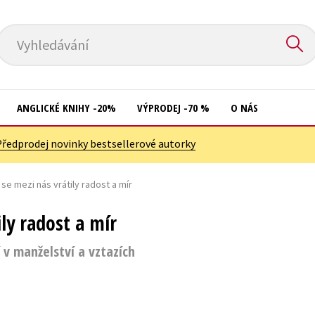
Vyhledávání
ANGLICKÉ KNIHY -20%
VÝPRODEJ -70 %
O NÁS
Předprodej novinky bestsellerové autorky
Přírodní vědy
Křížovky
Společnost, politika
se mezi nás vrátily radost a mír
Kuchařky
Technika a věda
New Adult
ly radost a mír
Učebnice
Ostatní
 v manželství a vztazích
Umění a kultura
Počítače
Výchova a pedagogika
Poezie
Young adult