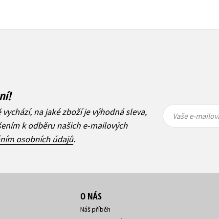
ní!
Vaše e-
Vaše e-
ě vychází, na jaké zboží je výhodná sleva,
mailová
mailová
Vaše e-mailov
adresa
adresa
ášením k odběru našich e-mailových
áním osobních údajů
.
O NÁS
Náš příběh