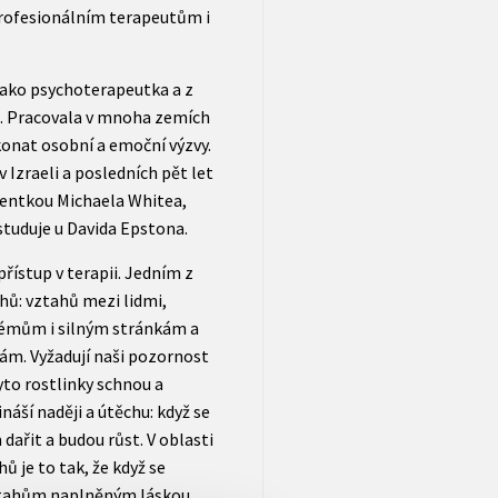
 profesionálním terapeutům i
 jako psychoterapeutka a z
ii. Pracovala v mnoha zemích
onat osobní a emoční výzvy.
v Izraeli a posledních pět let
dentkou Michaela Whitea,
 studuje u Davida Epstona.
řístup v terapii. Jedním z
hů: vztahů mezi lidmi,
lémům i silným stránkám a
ám. Vyžadují naši pozornost
yto rostlinky schnou a
áší naději a útěchu: když se
ařit a budou růst. V oblasti
 je to tak, že když se
ztahům naplněným láskou.