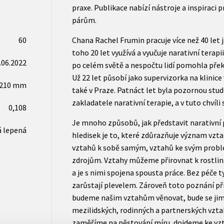
praxe. Publikace nabízí nástroje a inspiraci
párům.
60
Chana Rachel Frumin pracuje více než 40 let
toho 20 let využívá a vyučuje narativní terap
.06.2022
po celém světě a nespočtu lidí pomohla přek
Už 22 let působí jako supervizorka na klinice 
x210 mm
také v Praze. Patnáct let byla pozornou stu
zakladatele narativní terapie, a v tuto chvíli
0,108
Je mnoho způsobů, jak představit narativní p
 lepená
hledisek je to, které zdůrazňuje význam vzta
vztahů k sobě samým, vztahů ke svým prob
zdrojům. Vztahy můžeme přirovnat k rostlin
a je s nimi spojena spousta práce. Bez péče t
zarůstají plevelem. Zároveň toto poznání přin
budeme našim vztahům věnovat, bude se jim d
mezilidských, rodinných a partnerských vztahů
zaměříme na pěstování míru, dojdeme ke v