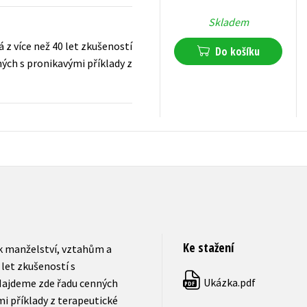
Skladem
 z více než 40 let zkušeností
Do košíku
ých s pronikavými příklady z
216
Kč
s DPH
Ke stažení
 k manželství, vztahům a
 let zkušeností s
Ukázka.pdf
Najdeme zde řadu cenných
PDF
 příklady z te­rapeutické