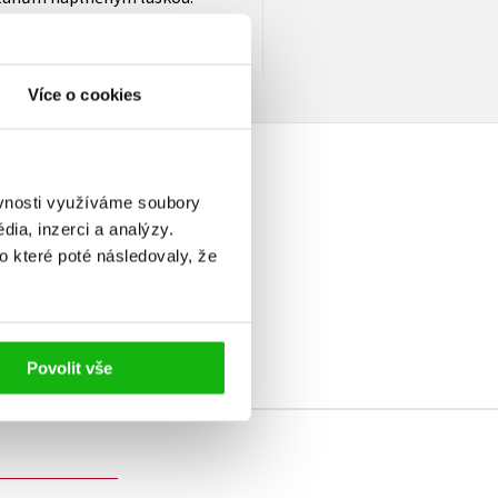
zřejmého, ale něco, o co se
Více o cookies
ěvnosti využíváme soubory
ia, inzerci a analýzy.
o které poté následovaly, že
elé
Povolit vše