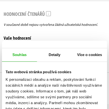
HODNOCENÍ ČTENÁŘŮ
V současné době nejsou vytvořena žádná uživatelská hodnocení.
Vaše hodnocení
Uživatelskou recenzi mohou vkládat pouze registrovaní uživatelé
Souhlas
Detaily
Více o cookies
Přihlásit
Tato webová stránka používá cookies
K personalizaci obsahu a reklam, poskytování funkcí
MOHLO BY VÁS TAKÉ ZAJÍMAT
sociálních médií a analýze naší návštěvnosti využíváme
soubory cookies.
Informace o tom, jak náš web
využíváme, sdílíme se svými partnery pro sociální
média, inzerci a analýzy.
Partneři mohou zkombinovat
tyto údaje s dalšími informacemi, které jim byly