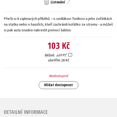
Listování
Young adult (SK)
Zahraniční literatura
Zdraví a životní styl
Přečti si 6 zajímavých příběhů – o sedlákovi Toníkovi a jeho zvířátkách
Všechny tituly
na statku nebo o hasičích, kteří zachránili koťátko ze stromu - a můžeš
si pak auta snadno nakreslit pomocí šablon.
103 Kč
129 Kč
Běžně
ušetříte 26 Kč
Nedostupné
Hlídat dostupnost
DETAILNÍ INFORMACE