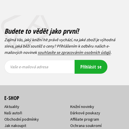
Budete to vědět jako první!
Zajímá Vás, jaký knižní hit právě vychází, na jaké zboží je výhodná
sleva, jaká běží soutěž o ceny? Přihlášením k odběru našich e-
mailových novinek
souhlasíte se zpracováním osobních údajů
.
Vaše e-
Vaše e-
Přihlásit se
mailová
mailová
Vaše e-mailová adresa
adresa
adresa
E-SHOP
Aktuality
Knižní novinky
Naši autoři
Dárkové poukazy
Obchodní podmínky
Affiliate program
Jak nakoupit
Ochrana soukromí