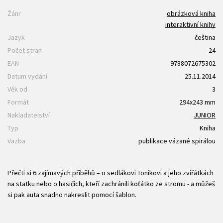
Žánr
obrázková kniha
interaktivní knihy
Jazyk
čeština
Počet stran
24
EAN
9788072675302
Datum vydání
25.11.2014
Věk od
3
Formát
294x243 mm
Nakladatelství
JUNIOR
Typ
Kniha
Vazba
publikace vázané spirálou
Přečti si 6 zajímavých příběhů – o sedlákovi Toníkovi a jeho zvířátkách
na statku nebo o hasičích, kteří zachránili koťátko ze stromu - a můžeš
si pak auta snadno nakreslit pomocí šablon.