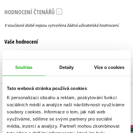
HODNOCENÍ ČTENÁŘŮ
V současné době nejsou vytvořena žádná uživatelská hodnocení.
Vaše hodnocení
Uživatelskou recenzi mohou vkládat pouze registrovaní uživatelé
Přihlásit
Souhlas
Detaily
Více o cookies
Tato webová stránka používá cookies
K personalizaci obsahu a reklam, poskytování funkcí
MOHLO BY VÁS TAKÉ ZAJÍMAT
sociálních médií a analýze naší návštěvnosti využíváme
soubory cookies.
Informace o tom, jak náš web
využíváme, sdílíme se svými partnery pro sociální
Gábinin k
média, inzerci a analýzy.
Partneři mohou zkombinovat
LEGO® Star Wars™