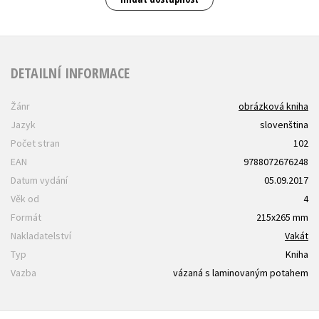
DETAILNÍ INFORMACE
Žánr
obrázková kniha
Jazyk
slovenština
Počet stran
102
EAN
9788072676248
Datum vydání
05.09.2017
Věk od
4
Formát
215x265 mm
Nakladatelství
Vakát
Typ
Kniha
Vazba
vázaná s laminovaným potahem