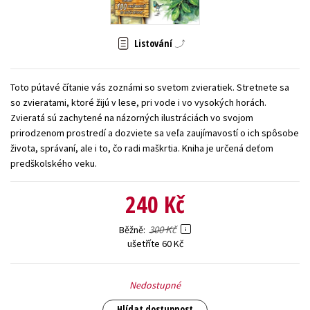
Young adult (SK)
Zahraniční literatura
Zdraví a životní styl
Listování
Všechny tituly
Toto pútavé čítanie vás zoznámi so svetom zvieratiek. Stretnete sa
so zvieratami, ktoré žijú v lese, pri vode i vo vysokých horách.
Zvieratá sú zachytené na názorných ilustráciách vo svojom
prirodzenom prostredí a dozviete sa veľa zaujímavostí o ich spôsobe
života, správaní, ale i to, čo radi maškrtia. Kniha je určená deťom
predškolského veku.
240 Kč
300 Kč
Běžně
ušetříte 60 Kč
Nedostupné
Hlídat dostupnost