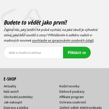
Budete to vědět jako první!
Zajímá Vás, jaký knižní hit právě vychází, na jaké zboží je výhodná
sleva, jaká běží soutěž o ceny? Přihlášením k odběru našich e-
mailových novinek
souhlasíte se zpracováním osobních údajů
.
Vaše e-
Vaše e-
Přihlásit se
mailová
mailová
Vaše e-mailová adresa
adresa
adresa
E-SHOP
Aktuality
Knižní novinky
Naši autoři
Dárkové poukazy
Obchodní podmínky
Affiliate program
Jak nakoupit
Ochrana soukromí
Doprava a platba
Zpětný odběr elektroodpadu