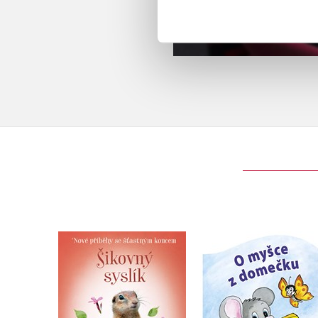
Nové příběhy se
šťastným koncem –
O myšce z domečk
Šikovný syslík
Zuzana Pospíšilová
Zuzana Pospíšilová