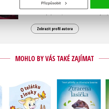
Přizpůsobit
V současné době už se věnuje jen literární tvorb
Albatros jí vyšla úspěšná kniha
Baobaba a jiné 
Zobrazit profil autora
MOHLO BY VÁS TAKÉ ZAJÍMAT
Nové příběhy se
u
O telátku z louky
šťastným koncem –
Ztracená lasička
Zuzana Pospíšilová
Zuzana Pospíšilová