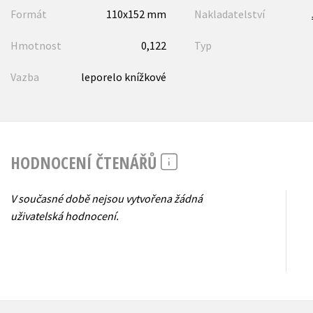
Formát
110x152 mm
Nakladatelství
Hmotnost
0,122
Typ
Vazba
leporelo knížkové
HODNOCENÍ ČTENÁŘŮ
V současné době nejsou vytvořena žádná
uživatelská hodnocení.