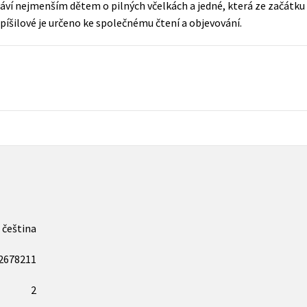
áví nejmenším dětem o pilných včelkách a jedné, která ze začátku 
Populárně - naučná pro dospělé
šilové je určeno ke společnému čtení a objevování.
Young adult (SK)
Populárně - naučné pro děti
Zahraniční literatura
Předškoláci
Zdraví a životní styl
Příroda a zahrada
šechny tituly
čeština
2678211
2