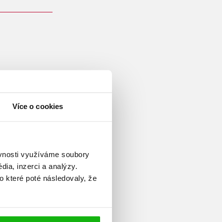
tě v Brně, od roku 1999
tačním stacionáři a posléze ve
tálním postižením v Ostravě.
Více o cookies
í. Od roku 2005 jí začaly
telstvích vyšla již řada knih s
aké vytvořila řadu textů pro
ěvnosti využíváme soubory
sou koláče
byly oceněny na
ia, inzerci a analýzy.
o které poté následovaly, že
ké pohádky
získala cenu
teré pohádkové příběhy se
lad
Pohádky pod polštář,