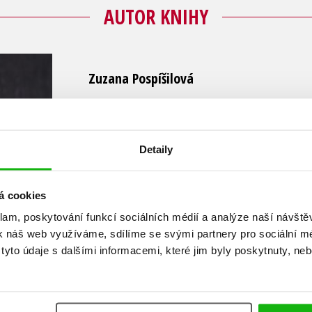
AUTOR KNIHY
Zuzana Pospíšilová
Vystudovala psychologii na Masarykově univerzi
pracovala jako psycholožka v Dětském rehabili
Speciálně pedagogickém centru pro děti s men
Detaily
Má dvě dcery, díky kterým se začala věnovat psan
vycházet první knihy. Od té doby v mnoha naklada
á cookies
jejími pohádkami, příběhy, verši a hádankami. T
dětská leporela.
klam, poskytování funkcí sociálních médií a analýze naší návšt
Knihy
Lumpíček a Rošťanda
nebo
Bez práce nej
k náš web využíváme, sdílíme se svými partnery pro sociální méd
yto údaje s dalšími informacemi, které jim byly poskytnuty, neb
Polabském knižním veletrhu. Kniha
Knihovnic
knihovníků v soutěži SUK – Čteme všichni. Něk
dočkaly i rozhlasového zpracování, jako napřík
Vánoční pohádky
a
Zlobivé pohádky
.