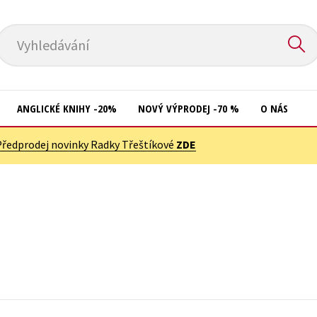
Vyhledávání
ANGLICKÉ KNIHY -20%
NOVÝ VÝPRODEJ -70 %
O NÁS
Předprodej novinky Radky Třeštíkové
ZDE
Přírodní vědy
Křížovky
Společnost, politika
Kuchařky
Technika a věda
New Adult
Učebnice
Ostatní
Umění a kultura
Počítače
Výchova a pedagogika
Poezie
Young adult