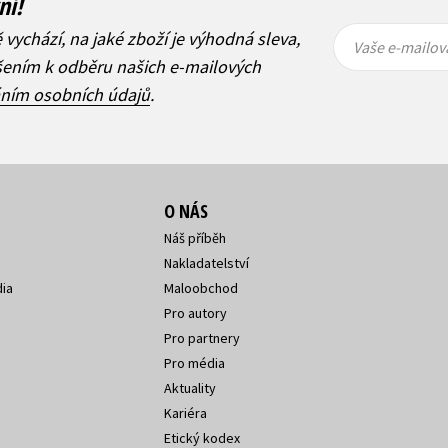
ní!
Vaše e-
Vaše e-
ě vychází, na jaké zboží je výhodná sleva,
mailová
mailová
Vaše e-mailov
adresa
adresa
ášením k odběru našich e-mailových
áním osobních údajů
.
O NÁS
Náš příběh
Nakladatelství
ia
Maloobchod
Pro autory
Pro partnery
Pro média
Aktuality
Kariéra
Etický kodex