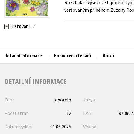
Rozkládací výsekové leporelo vypr
Auto - moto
veršovaným příběhem Zuzany Pospí
Jazyky
Beletrie pro děti
Kalendáře
Beletrie pro dospělé
Listování
Kariéra a osobní rozvoj
Byznys a ekonomie
Komiks
Detailní informace
Hodnocení čtenářů
Autor
V
DETAILNÍ INFORMACE
Žánr
leporelo
Jazyk
Počet stran
12
EAN
978807
Datum vydání
01.06.2025
Věk od