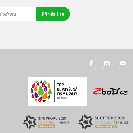
Přihlásit se
á adresa