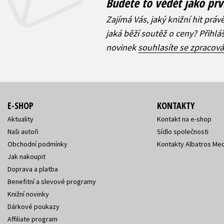
Budete to vědět jako prv
Zajímá Vás, jaký knižní hit práv
jaká běží soutěž o ceny? Přihl
novinek
souhlasíte se zpracov
E-SHOP
KONTAKTY
Aktuality
Kontakt na e-shop
Naši autoři
Sídlo společnosti
Obchodní podmínky
Kontakty Albatros Med
Jak nakoupit
Doprava a platba
Benefitní a slevové programy
Knižní novinky
Dárkové poukazy
Affiliate program