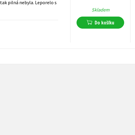
tak pilná nebyla. Leporelo s
Skladem
Do košíku
71
Kč
s DPH