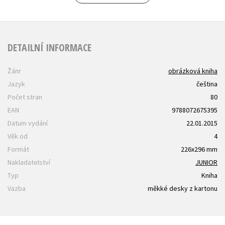
DETAILNÍ INFORMACE
Žánr
obrázková kniha
Jazyk
čeština
Počet stran
80
EAN
9788072675395
Datum vydání
22.01.2015
Věk od
4
Formát
226x296 mm
Nakladatelství
JUNIOR
Typ
Kniha
Vazba
měkké desky z kartonu