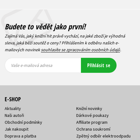
Budete to vědět jako první!
Zajímá Vás, jaký knižní hit právě vychází, na jaké zboží je výhodná
sleva, jaká běží soutěž o ceny? Přihlášením k odběru našich e-
mailových novinek
souhlasíte se zpracováním osobních údajů
.
Vaše e-
Vaše e-
Přihlásit se
mailová
mailová
Vaše e-mailová adresa
adresa
adresa
E-SHOP
Aktuality
Knižní novinky
Naši autoři
Dárkové poukazy
Obchodní podmínky
Affiliate program
Jak nakoupit
Ochrana soukromí
Doprava a platba
Zpětný odběr elektroodpadu