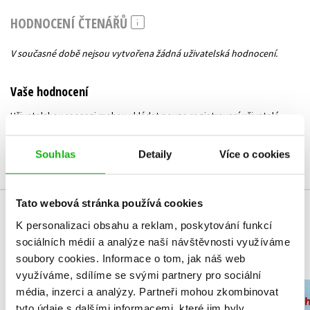
HODNOCENÍ ČTENÁŘŮ
V současné době nejsou vytvořena žádná uživatelská hodnocení.
Vaše hodnocení
Uživatelskou recenzi mohou vkládat pouze registrovaní uživatelé
Přihlásit
Souhlas
Detaily
Více o cookies
Tato webová stránka používá cookies
MOHLO BY VÁS TAKÉ ZAJÍMAT
K personalizaci obsahu a reklam, poskytování funkcí
sociálních médií a analýze naší návštěvnosti využíváme
soubory cookies.
Informace o tom, jak náš web
využíváme, sdílíme se svými partnery pro sociální
média, inzerci a analýzy.
Partneři mohou zkombinovat
Gerda: Příběh moře
Příběhy vá
tyto údaje s dalšími informacemi, které jim byly