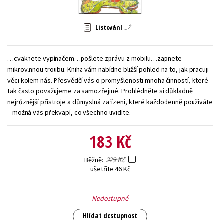
Young adult (SK)
Zahraniční literatura
Zdraví a životní styl
Listování
Všechny tituly
…cvaknete vypínačem…pošlete zprávu z mobilu…zapnete
mikrovlnnou troubu. Kniha vám nabídne bližší pohled na to, jak pracuji
věci kolem nás. Přesvědčí vás o promyšlenosti mnoha činností, které
tak často považujeme za samozřejmé. Prohlédněte si důkladně
nejrůznější přístroje a důmyslná zařízení, které každodenně používáte
– možná vás překvapí, co všechno uvidíte.
183 Kč
229 Kč
Běžně
ušetříte 46 Kč
Nedostupné
Hlídat dostupnost