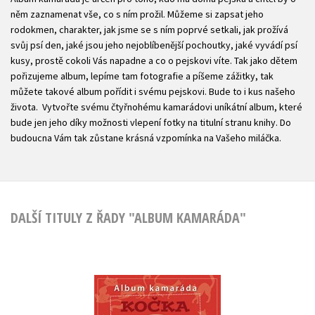
něm zaznamenat vše, co s ním prožil. Můžeme si zapsat jeho
rodokmen, charakter, jak jsme se s ním poprvé setkali, jak prožívá
svůj psí den, jaké jsou jeho nejoblíbenější pochoutky, jaké vyvádí psí
kusy, prostě cokoli Vás napadne a co o pejskovi víte. Tak jako dětem
pořizujeme album, lepíme tam fotografie a píšeme zážitky, tak
můžete takové album pořídit i svému pejskovi. Bude to i kus našeho
života. Vytvořte svému čtyřnohému kamarádovi uníkátní album, které
bude jen jeho díky možnosti vlepení fotky na titulní stranu knihy. Do
budoucna Vám tak zůstane krásná vzpomínka na Vašeho miláčka.
DALŠÍ TITULY Z ŘADY "ALBUM KAMARÁDA"
Album kamaráda
Kočka