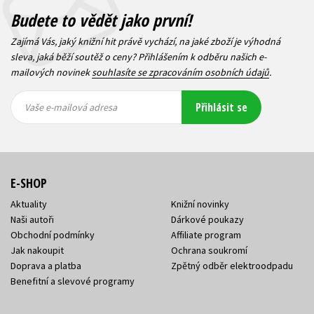
Budete to vědět jako první!
Zajímá Vás, jaký knižní hit právě vychází, na jaké zboží je výhodná
sleva, jaká běží soutěž o ceny? Přihlášením k odběru našich e-
mailových novinek
souhlasíte se zpracováním osobních údajů
.
Vaše e-
Vaše e-
Přihlásit se
mailová
mailová
Vaše e-mailová adresa
adresa
adresa
E-SHOP
Aktuality
Knižní novinky
Naši autoři
Dárkové poukazy
Obchodní podmínky
Affiliate program
Jak nakoupit
Ochrana soukromí
Doprava a platba
Zpětný odběr elektroodpadu
Benefitní a slevové programy