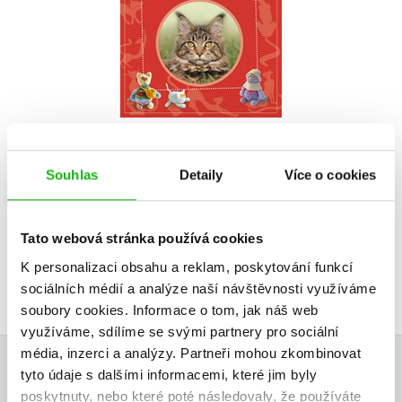
Kolektiv
Do košíku
39 Kč
Souhlas
Detaily
Více o cookies
49 Kč
Tato webová stránka používá cookies
K personalizaci obsahu a reklam, poskytování funkcí
sociálních médií a analýze naší návštěvnosti využíváme
soubory cookies.
Informace o tom, jak náš web
využíváme, sdílíme se svými partnery pro sociální
média, inzerci a analýzy.
Partneři mohou zkombinovat
tyto údaje s dalšími informacemi, které jim byly
HODNOCENÍ ČTENÁŘŮ
poskytnuty, nebo které poté následovaly, že používáte