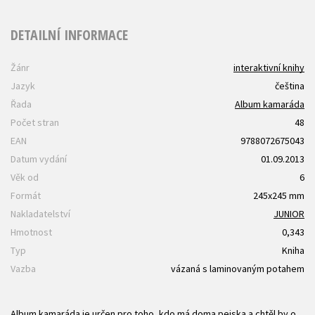
DETAILNÍ INFORMACE
Žánr
interaktivní knihy
Jazyk
čeština
Řada
Album kamaráda
Počet stran
48
EAN
9788072675043
Datum vydání
01.09.2013
Věk od
6
Formát
245x245 mm
Nakladatelství
JUNIOR
Hmotnost
0,343
Typ
Kniha
Vazba
vázaná s laminovaným potahem
Album kamaráda je určen pro toho, kdo má doma pejska a chtěl by o