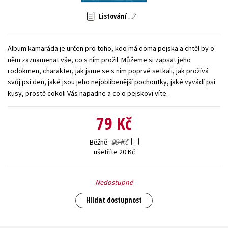
Young adult (SK)
Zahraniční literatura
Zdraví a životní styl
Listování
Všechny tituly
Album kamaráda je určen pro toho, kdo má doma pejska a chtěl by o
něm zaznamenat vše, co s ním prožil. Můžeme si zapsat jeho
rodokmen, charakter, jak jsme se s ním poprvé setkali, jak prožívá
svůj psí den, jaké jsou jeho nejoblíbenější pochoutky, jaké vyvádí psí
kusy, prostě cokoli Vás napadne a co o pejskovi víte.
79 Kč
99 Kč
Běžně
ušetříte 20 Kč
Nedostupné
Hlídat dostupnost