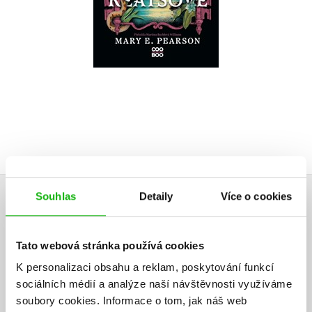
Do košíku
399 Kč
499 Kč
Souhlas
Detaily
Více o cookies
HODNOCENÍ ČTENÁŘŮ
V současné době nejsou vytvořena žádná uživatelská hodnocení.
Tato webová stránka používá cookies
K personalizaci obsahu a reklam, poskytování funkcí
Vaše hodnocení
sociálních médií a analýze naší návštěvnosti využíváme
soubory cookies.
Informace o tom, jak náš web
Uživatelskou recenzi mohou vkládat pouze registrovaní uživatelé