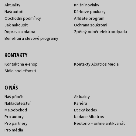
Aktuality
Knižní novinky
Naši autoři
Dárkové poukazy
Obchodní podmínky
Affiliate program
Jak nakoupit
Ochrana soukromí
Doprava a platba
Zpětný odběr elektroodpadu
Benefitní a slevové programy
KONTAKTY
Kontakt na e-shop
Kontakty Albatros Media
Sídlo společnosti
O NÁS
Náš příběh
Aktuality
Nakladatelství
Kariéra
Maloobchod
Etický kodex
Pro autory
Nadace Albatros
Pro partnery
Restorio – online antikvariát
Pro média