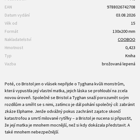
EAN
9788026742708
Datum vydání
03.08.2026
Věk od
15
Formát
130x200 mm
Nakladatelství
COOBOO
Hmotnost
0,423
Typ
Kniha
Vazba
brožovaná lepená
Poté, co Bristol jen o vlásek nepřijde o Tyghana kvůli monstrům,
která vypustila její vlastní matka, jejich láska se prohloubí na zcela
novou úroveň. Společně se Bristol a Tyghan snaží porozumět svým
rozdílům a smířit se s nimi, zatímco je dál pohání společný cíl: zabránit
zkáze Elphame. Jenže odvážný pokus zachránit zajatce skončí
katastrofou a smrtí milované rytířky – a Bristol je nucena si připustit,
že její matka je mnohem mocnější, než si kdy dokázala představit. A
také mnohem nebezpečnější.