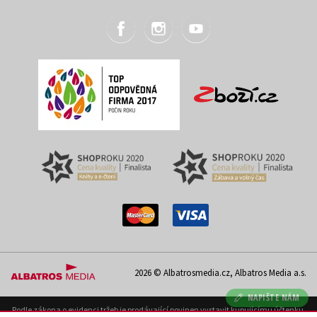
2026 © Albatrosmedia.cz, Albatros Media a.s.
NAPIŠTE NÁM
Podle zákona o evidenci tržeb je prodávající povinen vystavit kupujícímu účtenku.