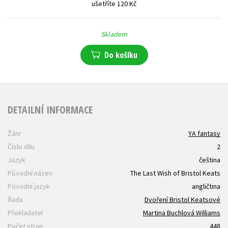
ušetříte 120 Kč
Skladem
Do košíku
DETAILNÍ INFORMACE
Žánr
YA fantasy
Číslo dílu
2
Jazyk
čeština
Původní název
The Last Wish of Bristol Keats
Původní jazyk
angličtina
Řada
Dvoření Bristol Keatsové
Překladatel
Martina Buchlová Williams
Počet stran
448