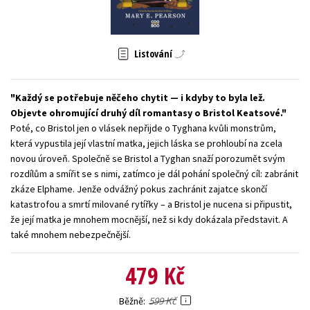
Young adult (SK)
Zahraniční literatura
Zdraví a životní styl
Všechny tituly
Listování
Každý se potřebuje něčeho chytit — i kdyby to byla lež.
Objevte ohromující druhý díl romantasy o Bristol Keatsové.
Poté, co Bristol jen o vlásek nepřijde o Tyghana kvůli monstrům,
která vypustila její vlastní matka, jejich láska se prohloubí na zcela
novou úroveň. Společně se Bristol a Tyghan snaží porozumět svým
rozdílům a smířit se s nimi, zatímco je dál pohání společný cíl: zabránit
zkáze Elphame. Jenže odvážný pokus zachránit zajatce skončí
katastrofou a smrtí milované rytířky – a Bristol je nucena si připustit,
že její matka je mnohem mocnější, než si kdy dokázala představit. A
také mnohem nebezpečnější.
479 Kč
599 Kč
Běžně