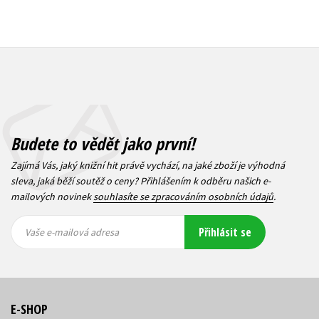
Budete to vědět jako první!
Zajímá Vás, jaký knižní hit právě vychází, na jaké zboží je výhodná
sleva, jaká běží soutěž o ceny? Přihlášením k odběru našich e-
mailových novinek
souhlasíte se zpracováním osobních údajů
.
Vaše e-
Vaše e-
Přihlásit se
mailová
mailová
Vaše e-mailová adresa
adresa
adresa
E-SHOP