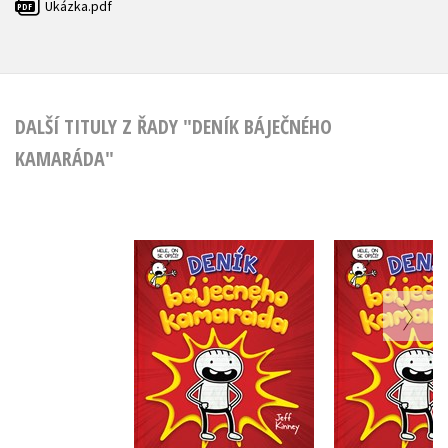
Ukázka.pdf
PDF
DALŠÍ TITULY Z ŘADY "DENÍK BÁJEČNÉHO
KAMARÁDA"
Deník báječného
Deník báj
kamaráda
kamar
Jeff Kinney
Jeff Ki