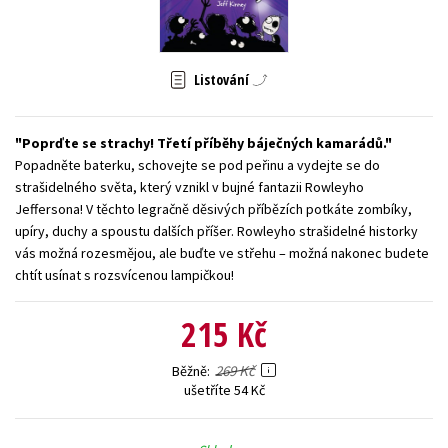
Young adult (SK)
Zahraniční literatura
Zdraví a životní styl
Všechny tituly
Listování
Poprďte se strachy! Třetí příběhy báječných kamarádů.
Popadněte baterku, schovejte se pod peřinu a vydejte se do
strašidelného světa, který vznikl v bujné fantazii Rowleyho
Jeffersona! V těchto legračně děsivých příbězích potkáte zombíky,
upíry, duchy a spoustu dalších příšer. Rowleyho strašidelné historky
vás možná rozesmějou, ale buďte ve střehu – možná nakonec budete
chtít usínat s rozsvícenou lampičkou!
215 Kč
269 Kč
Běžně
ušetříte 54 Kč