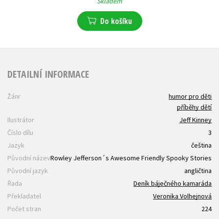
Skladem
Do košíku
DETAILNÍ INFORMACE
Žánr
humor pro děti
příběhy dětí
Ilustrátor
Jeff Kinney
Číslo dílu
3
Jazyk
čeština
Původní název
Rowley Jefferson´s Awesome Friendly Spooky Stories
Původní jazyk
angličtina
Řada
Deník báječného kamaráda
Překladatel
Veronika Volhejnová
Počet stran
224