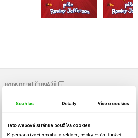
Do košíku
Do košík
215 Kč
199 Kč
269 Kč
2
HODNOCENÍ ČTENÁŘŮ
V současné době nejsou vytvořena žádná uživatelská hodnocení.
Souhlas
Detaily
Více o cookies
Vaše hodnocení
Tato webová stránka používá cookies
Uživatelskou recenzi mohou vkládat pouze registrovaní uživatelé
K personalizaci obsahu a reklam, poskytování funkcí