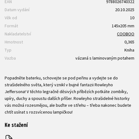
EAN
9788026740322
Datum vydání
20.10.2025
Věk od
10
Formát
145x205 mm
Nakladatelství
COOBOO
Hmotnost
0,365
Typ
Kniha
Vazba
vázaná s laminovaným potahem
Popadněte baterku, schovejte se pod peřinu a vydejte se do
strašidelného světa, který vznikl v bujné fantazii Rowleyho
Jeffersona! V těchto legračně děsivých příbězích potkáte zombíky,
upíry, duchy a spoustu dalších příšer. Rowleyho strašidelné historky
vás možná rozesmějou, ale buďte ve střehu – třeba nakonec budete
chtít usínat s rozsvícenou lampičkou!
Ke stažení