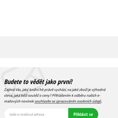
Budete to vědět jako první!
Zajímá Vás, jaký knižní hit právě vychází, na jaké zboží je výhodná
sleva, jaká běží soutěž o ceny? Přihlášením k odběru našich e-
mailových novinek
souhlasíte se zpracováním osobních údajů
.
Vaše e-
Vaše e-
Přihlásit se
mailová
mailová
Vaše e-mailová adresa
adresa
adresa