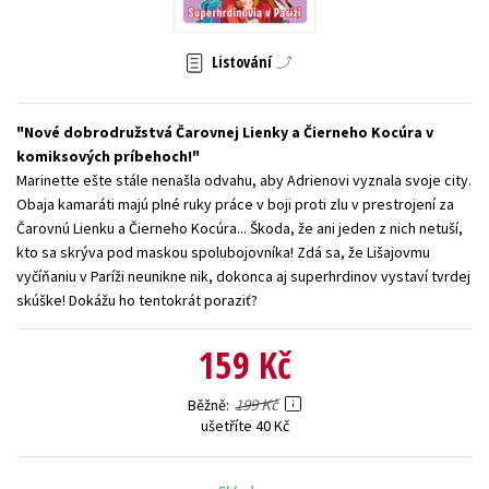
Young adult (SK)
Zahraniční literatura
Zdraví a životní styl
Listování
Všechny tituly
Nové dobrodružstvá Čarovnej Lienky a Čierneho Kocúra v
komiksových príbehoch!
Marinette ešte stále nenašla odvahu, aby Adrienovi vyznala svoje city.
Obaja kamaráti majú plné ruky práce v boji proti zlu v prestrojení za
Čarovnú Lienku a Čierneho Kocúra... Škoda, že ani jeden z nich netuší,
kto sa skrýva pod maskou spolubojovníka! Zdá sa, že Lišajovmu
vyčíňaniu v Paríži neunikne nik, dokonca aj superhrdinov vystaví tvrdej
skúške! Dokážu ho tentokrát poraziť?
159 Kč
199 Kč
Běžně
ušetříte 40 Kč