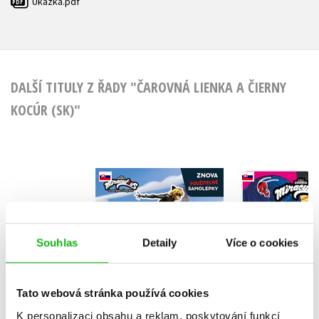
Ukázka.pdf
PDF
DALŠÍ TITULY Z ŘADY "ČAROVNÁ LIENKA A ČIERNY
KOCÚR (SK)"
Čarovná Lienka a
Čarovná L
Čierny Kocúr -
Čierny K
Samolepková
Komiksové p
zábava (slovensky)
Kolektiv
(sloven
Souhlas
Detaily
Více o cookies
Tato webová stránka používá cookies
Do košík
K personalizaci obsahu a reklam, poskytování funkcí