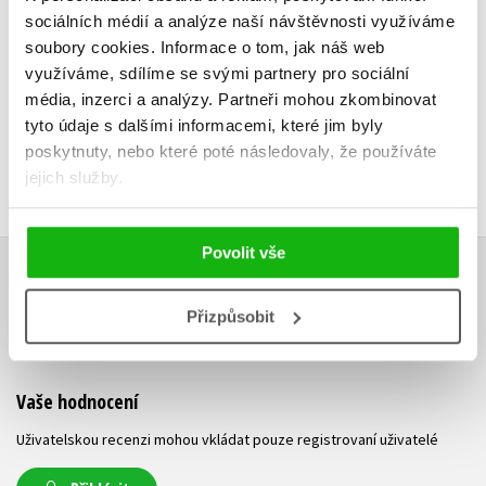
Do košíku
sociálních médií a analýze naší návštěvnosti využíváme
159 Kč
1
119 Kč
soubory cookies.
Informace o tom, jak náš web
149 Kč
využíváme, sdílíme se svými partnery pro sociální
média, inzerci a analýzy.
Partneři mohou zkombinovat
tyto údaje s dalšími informacemi, které jim byly
poskytnuty, nebo které poté následovaly, že používáte
jejich služby.
Povolit vše
HODNOCENÍ ČTENÁŘŮ
Přizpůsobit
V současné době nejsou vytvořena žádná uživatelská hodnocení.
Vaše hodnocení
Uživatelskou recenzi mohou vkládat pouze registrovaní uživatelé