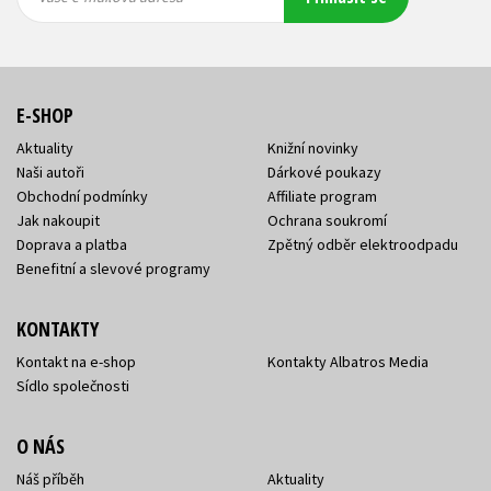
adresa
adresa
E-SHOP
Aktuality
Knižní novinky
Naši autoři
Dárkové poukazy
Obchodní podmínky
Affiliate program
Jak nakoupit
Ochrana soukromí
Doprava a platba
Zpětný odběr elektroodpadu
Benefitní a slevové programy
KONTAKTY
Kontakt na e-shop
Kontakty Albatros Media
Sídlo společnosti
O NÁS
Náš příběh
Aktuality