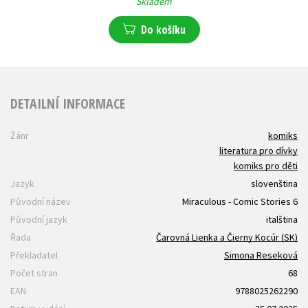
Skladem
Do košíku
DETAILNÍ INFORMACE
Žánr
komiks
literatura pro dívky
komiks pro děti
Jazyk
slovenština
Původní název
Miraculous - Comic Stories 6
Původní jazyk
italština
Řada
Čarovná Lienka a Čierny Kocúr (SK)
Překladatel
Simona Reseková
Počet stran
68
EAN
9788025262290