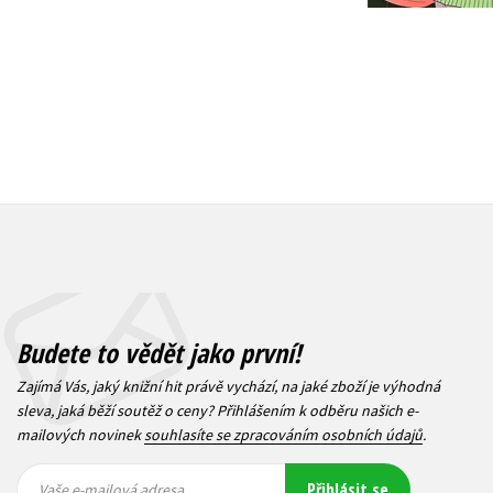
Budete to vědět jako první!
Zajímá Vás, jaký knižní hit právě vychází, na jaké zboží je výhodná
sleva, jaká běží soutěž o ceny? Přihlášením k odběru našich e-
mailových novinek
souhlasíte se zpracováním osobních údajů
.
Vaše e-
Vaše e-
Přihlásit se
mailová
mailová
Vaše e-mailová adresa