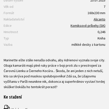
Datum vydání
25.07.2025
Věk od
7
Formát
160x230 mm
Nakladatelství
Alicanto
Edice
Komiksové príbehy (SK)
Hmotnost
0,246
Typ
Kniha
Vazba
měkké desky z kartonu
Marinette ešte stále nenašla odvahu, aby Adrienovi vyznala svoje city.
Obaja kamaráti majú plné ruky práce v boji proti zlu v prestrojení za
Čarovnú Lienku a Čierneho Kocúra... Škoda, že ani jeden z nich netuší,
kto sa skrýva pod maskou spolubojovníka! Zdá sa, že Lišajovmu
vyčíňaniu v Paríži neunikne nik, dokonca aj superhrdinov vystaví tvrdej
skúške! Dokážu ho tentokrát poraziť?
Ke stažení