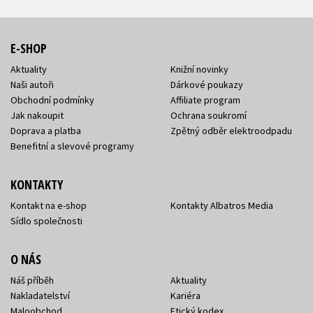
E-SHOP
Aktuality
Knižní novinky
Naši autoři
Dárkové poukazy
Obchodní podmínky
Affiliate program
Jak nakoupit
Ochrana soukromí
Doprava a platba
Zpětný odběr elektroodpadu
Benefitní a slevové programy
KONTAKTY
Kontakt na e-shop
Kontakty Albatros Media
Sídlo společnosti
O NÁS
Náš příběh
Aktuality
Nakladatelství
Kariéra
Maloobchod
Etický kodex