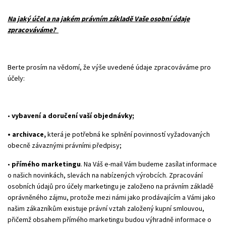
Na jaký účel a na jakém právním základě Vaše osobní údaje
zpracováváme?
Berte prosím na vědomí, že výše uvedené údaje zpracováváme pro
účely:
•
vybavení a doručení vaší objednávky;
• archivace,
která je potřebná ke splnění povinností vyžadovaných
obecně závaznými právními předpisy;
•
přímého marketingu
. Na Váš e-mail Vám budeme zasílat informace
o našich novinkách, slevách na nabízených výrobcích. Zpracování
osobních údajů pro účely marketingu je založeno na právním základě
oprávněného zájmu, protože mezi námi jako prodávajícím a Vámi jako
našim zákazníkům existuje právní vztah založený kupní smlouvou,
přičemž obsahem přímého marketingu budou výhradně informace o