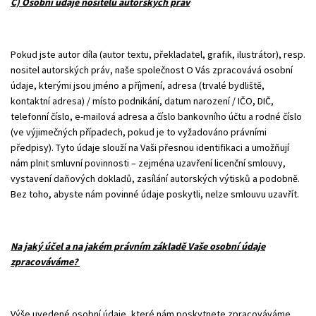
C) Osobní údaje nositelů autorských práv
Pokud jste autor díla (autor textu, překladatel, grafik, ilustrátor), resp.
nositel autorských práv, naše společnost O Vás zpracovává osobní
údaje, kterými jsou jméno a příjmení, adresa (trvalé bydliště,
kontaktní adresa) / místo podnikání, datum narození / IČO, DIČ,
telefonní číslo, e-mailová adresa a číslo bankovního účtu a rodné číslo
(ve výjimečných případech, pokud je to vyžadováno právními
předpisy). Tyto údaje slouží na Vaši přesnou identifikaci a umožňují
nám plnit smluvní povinnosti – zejména uzavření licenční smlouvy,
vystavení daňových dokladů, zasílání autorských výtisků a podobně.
Bez toho, abyste nám povinné údaje poskytli, nelze smlouvu uzavřít.
Na jaký účel a na jakém právním základě Vaše osobní údaje
zpracováváme?
Výše uvedené osobní údaje, které nám poskytnete zpracováváme