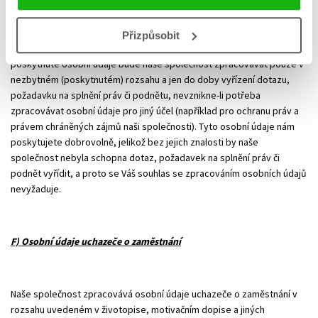
Pro zodpovězení dotazů a vyřízení podnětů a žádostí o splnění práv
adresovaných naší společnosti budeme zpracovávat osobní údaje
Přizpůsobit
poskytnuté osobou, která dotaz či požadavek vznesla. Takto
poskytnuté osobní údaje bude naše společnost zpracovávat pouze v
nezbytném (poskytnutém) rozsahu a jen do doby vyřízení dotazu,
požadavku na splnění práv či podnětu, nevznikne-li potřeba
zpracovávat osobní údaje pro jiný účel (například pro ochranu práv a
právem chráněných zájmů naši společnosti). Tyto osobní údaje nám
poskytujete dobrovolně, jelikož bez jejich znalosti by naše
společnost nebyla schopna dotaz, požadavek na splnění práv či
podnět vyřídit, a proto se Váš souhlas se zpracováním osobních údajů
nevyžaduje.
F) Osobní údaje uchazeče o zaměstnání
Naše společnost zpracovává osobní údaje uchazeče o zaměstnání v
rozsahu uvedeném v životopise, motivačním dopise a jiných