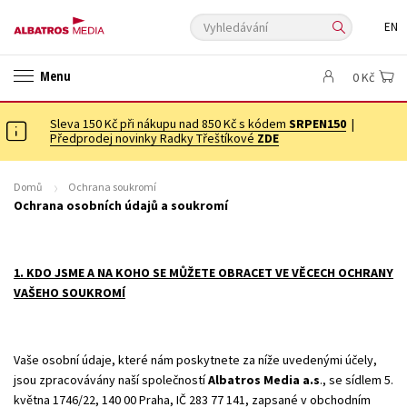
Vyhledávání
EN
ANGLICKÉ KNIHY -20 %
NOVÝ VÝPRODEJ -70 %
Menu
0 Kč
KNIHY S DÁRKEM
ASTERIX S DÁRKEM
🎁DÁRKOVÉ PUBLIKACE
✉️ DÁRKOVÉ POUKAZY
Sleva 150 Kč při nákupu nad 850 Kč s kódem
Auto - moto
Beletrie pro děti
SRPEN150
|
Předprodej novinky Radky Třeštíkové
ZDE
Beletrie pro dospělé
Byznys a ekonomie
Cestování
Dárkové publikace
Dárkové zboží
Digitální fotografie
Domů
Ochrana soukromí
Ochrana osobních údajů a soukromí
Esoterika a duchovní svět
Historie a military
Hobby
Jazyky
Kalendáře
Kariéra a osobní rozvoj
Komiks
Křížovky
1. KDO JSME A NA KOHO SE MŮŽETE OBRACET VE VĚCECH OCHRANY
Kuchařky
New Adult
Ostatní
Počítače
Poezie
VAŠEHO SOUKROMÍ
Populárně - naučná pro dospělé
Populárně - naučné pro děti
Předškoláci
Příroda a zahrada
Přírodní vědy
Vaše osobní údaje, které nám poskytnete za níže uvedenými účely,
Společnost, politika
Technika a věda
Učebnice
jsou zpracovávány naší společností
Albatros Media a.s
., se sídlem 5.
května 1746/22, 140 00 Praha, IČ 283 77 141, zapsané v obchodním
Umění a kultura
Výchova a pedagogika
Young adult