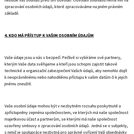
nebude Váš souhlas před tím odvolán. Odvolání souhlasu nemá vliv na
zpracování osobních údajů, které zpracováváme na jiném právním
základě.
4. KDO MÁ PŘÍSTUP K VAŠIM OSOBNÍM ÚDAJŮM
Vaše údaje jsou u nás v bezpečí. Pečlivě si vybíráme své partnery,
kterým Vaše data svěřujeme a kteří jsou schopni zajistit takové
technické a organizační zabezpečení Vašich údajů, aby nemohlo dojít
k neoprávněnému nebo nahodilému přístupu k vašim datům či k jejich
jinému zneužití.
Vaše osobní údaje mohou být v nezbytném rozsahu poskytnuté a
zpřístupněny zejména společnostem, ve kterých má naše společnost
majetkovou účast a partnerům, se kterými má naše společnost
uzavřeny smlouvy o zpracování osobních údajů. Jedná se o subjekty,
s nimiž je spolupráce nezbytná pro správné vyřízení Vaší objednávky