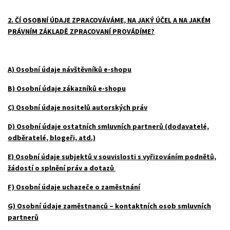
2. ČÍ OSOBNÍ ÚDAJE ZPRACOVÁVÁME, NA JAKÝ ÚČEL A NA JAKÉM
PRÁVNÍM ZÁKLADĚ ZPRACOVANÍ PROVÁDÍME?
A) Osobní údaje návštěvníků e-shopu
B) Osobní údaje zákazníků e-shopu
C) Osobní údaje nositelů autorských práv
D) Osobní údaje ostatních smluvních partnerů (dodavatelé,
odběratelé, blogeři, atd.)
E) Osobní údaje subjektů v souvislosti s vyřizováním podnětů,
žádostí o splnění práv a dotazů
F) Osobní údaje uchazeče o zaměstnání
G) Osobní údaje zaměstnanců – kontaktních osob smluvních
partnerů