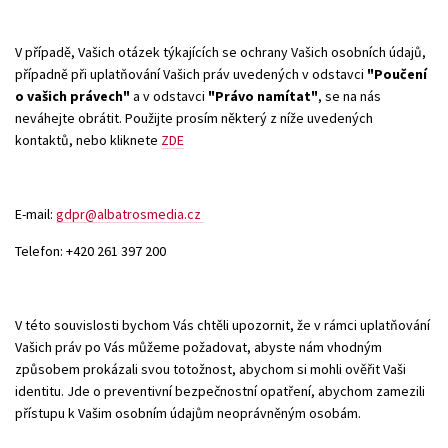
V případě, Vašich otázek týkajících se ochrany Vašich osobních údajů,
případně při uplatňování Vašich práv uvedených v odstavci
"Poučení
o vašich právech"
a v odstavci
"Právo namítat"
, se na nás
neváhejte obrátit. Použijte prosím některý z níže uvedených
kontaktů, nebo kliknete
ZDE
E-mail:
gdpr@albatrosmedia.cz
Telefon: +420 261 397 200
V této souvislosti bychom Vás chtěli upozornit, že v rámci uplatňování
Vašich práv po Vás můžeme požadovat, abyste nám vhodným
způsobem prokázali svou totožnost, abychom si mohli ověřit Vaši
identitu. Jde o preventivní bezpečnostní opatření, abychom zamezili
přístupu k Vašim osobním údajům neoprávněným osobám.