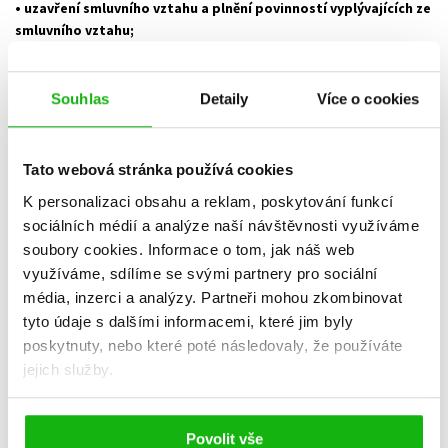
• uzavření smluvního vztahu a plnění povinností vyplývajících ze
smluvního vztahu;
• přímého marketingu.
Na Váš e-mail Vám budeme zasílat informace
o našich novinkách, slevách na nabízených výrobcích. Zpracování
Souhlas
Detaily
Více o cookies
osobních údajů pro účely marketingu je založeno na právním základě
oprávněného zájmu, protože mezi námi existuje právní vztah založený
smlouvou. Z odběru novinek se můžete kdykoliv odhlásit přímo ve
Tato webová stránka používá cookies
spodní části e-mailu, který obsahuje newsletter nebo zasláním e-
mailu na naši e-mailovou adresu
gdpr@albatrosmedia.cz
. Po odvolání
K personalizaci obsahu a reklam, poskytování funkcí
souhlasu bude Vaše e-mailová adresa z naší databáze newsletterů
sociálních médií a analýze naší návštěvnosti využíváme
vymazána.
soubory cookies.
Informace o tom, jak náš web
využíváme, sdílíme se svými partnery pro sociální
• archivace,
která je potřebná ke splnění povinností vyžadovaných
média, inzerci a analýzy.
Partneři mohou zkombinovat
obecně závaznými právními předpisy.
tyto údaje s dalšími informacemi, které jim byly
poskytnuty, nebo které poté následovaly, že používáte
jejich služby.
E) Osobní údaje subjektů v souvislosti s vyřizováním podnětů,
žádostí o splnění práv a dotazů
Povolit vše