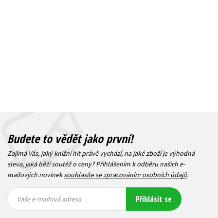
Budete to vědět jako první!
Zajímá Vás, jaký knižní hit právě vychází, na jaké zboží je výhodná
sleva, jaká běží soutěž o ceny? Přihlášením k odběru našich e-
mailových novinek
souhlasíte se zpracováním osobních údajů
.
Vaše e-
Vaše e-
Přihlásit se
mailová
mailová
Vaše e-mailová adresa
adresa
adresa