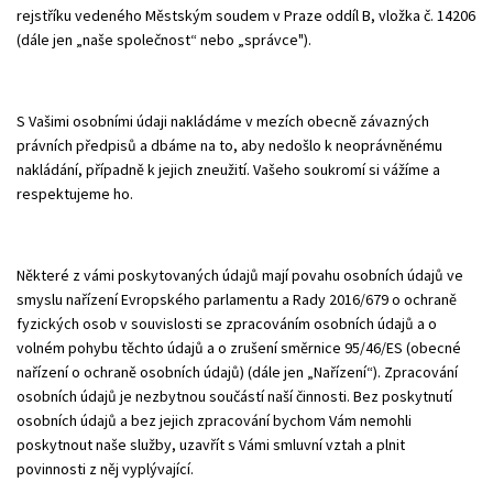
rejstříku vedeného Městským soudem v Praze oddíl B, vložka č. 14206
Young adult (SK)
Zahraniční literatura
Zdraví a životní styl
(dále jen „naše společnost“ nebo „správce").
Všechny tituly
S Vašimi osobními údaji nakládáme v mezích obecně závazných
právních předpisů a dbáme na to, aby nedošlo k neoprávněnému
nakládání, případně k jejich zneužití. Vašeho soukromí si vážíme a
respektujeme ho.
Některé z vámi poskytovaných údajů mají povahu osobních údajů ve
smyslu nařízení Evropského parlamentu a Rady 2016/679 o ochraně
fyzických osob v souvislosti se zpracováním osobních údajů a o
volném pohybu těchto údajů a o zrušení směrnice 95/46/ES (obecné
nařízení o ochraně osobních údajů) (dále jen „Nařízení“). Zpracování
osobních údajů je nezbytnou součástí naší činnosti. Bez poskytnutí
osobních údajů a bez jejich zpracování bychom Vám nemohli
poskytnout naše služby, uzavřít s Vámi smluvní vztah a plnit
povinnosti z něj vyplývající.