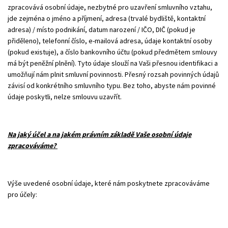
zpracovává osobní údaje, nezbytné pro uzavření smluvního vztahu,
jde zejména o jméno a příjmení, adresa (trvalé bydliště, kontaktní
adresa) / místo podnikání, datum narození / IČO, DIČ (pokud je
přiděleno), telefonní číslo, e-mailová adresa, údaje kontaktní osoby
(pokud existuje), a číslo bankovního účtu (pokud předmětem smlouvy
má být peněžní plnění). Tyto údaje slouží na Vaši přesnou identifikaci a
umožňují nám plnit smluvní povinnosti. Přesný rozsah povinných údajů
závisí od konkrétního smluvního typu. Bez toho, abyste nám povinné
údaje poskytli, nelze smlouvu uzavřít.
Na jaký účel a na jakém právním základě Vaše osobní údaje
zpracováváme?
Výše uvedené osobní údaje, které nám poskytnete zpracováváme
pro účely: