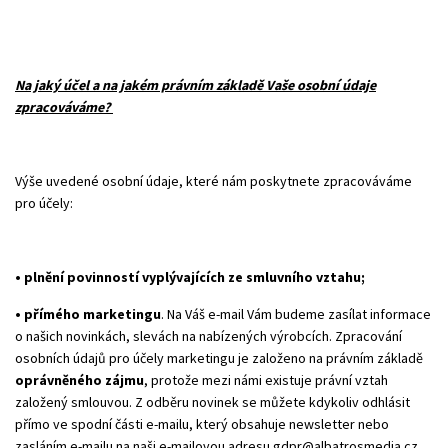
Na jaký účel a na jakém právním základě Vaše osobní údaje
zpracováváme?
Výše uvedené osobní údaje, které nám poskytnete zpracováváme
pro účely:
• plnění povinností vyplývajících ze smluvního vztahu;
• přímého marketingu
. Na Váš e-mail Vám budeme zasílat informace
o našich novinkách, slevách na nabízených výrobcích. Zpracování
osobních údajů pro účely marketingu je založeno na právním základě
oprávněného zájmu
, protože mezi námi existuje právní vztah
založený smlouvou. Z odběru novinek se můžete kdykoliv odhlásit
přímo ve spodní části e-mailu, který obsahuje newsletter nebo
zasláním e-mailu na naši e-mailovou adresu
gdpr@albatrosmedia.cz
.