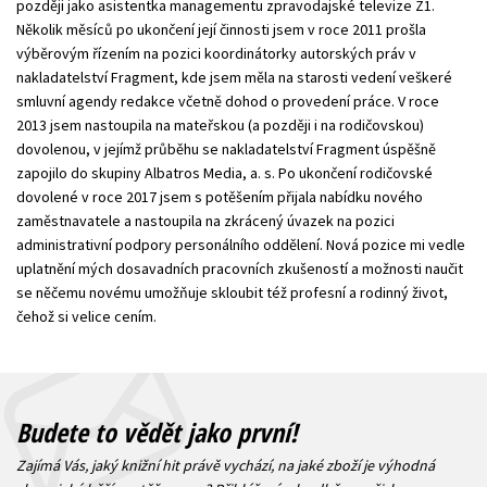
později jako asistentka managementu zpravodajské televize Z1.
Několik měsíců po ukončení její činnosti jsem v roce 2011 prošla
výběrovým řízením na pozici koordinátorky autorských práv v
nakladatelství Fragment, kde jsem měla na starosti vedení veškeré
smluvní agendy redakce včetně dohod o provedení práce. V roce
2013 jsem nastoupila na mateřskou (a později i na rodičovskou)
dovolenou, v jejímž průběhu se nakladatelství Fragment úspěšně
zapojilo do skupiny Albatros Media, a. s. Po ukončení rodičovské
dovolené v roce 2017 jsem s potěšením přijala nabídku nového
zaměstnavatele a nastoupila na zkrácený úvazek na pozici
administrativní podpory personálního oddělení. Nová pozice mi vedle
uplatnění mých dosavadních pracovních zkušeností a možnosti naučit
se něčemu novému umožňuje skloubit též profesní a rodinný život,
čehož si velice cením.
Budete to vědět jako první!
Zajímá Vás, jaký knižní hit právě vychází, na jaké zboží je výhodná