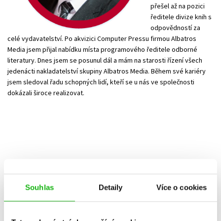
přešel až na pozici
ředitele divize knih s
odpovědností za
celé vydavatelství. Po akvizici Computer Pressu firmou Albatros
Media jsem přijal nabídku místa programového ředitele odborné
literatury. Dnes jsem se posunul dál a mám na starosti řízení všech
jedenácti nakladatelství skupiny Albatros Media. Během své kariéry
jsem sledoval řadu schopných lidí, kteří se u nás ve společnosti
dokázali široce realizovat.
Svou profesní
Souhlas
Detaily
Více o cookies
kariéru jsem zahájila
v roce 2001 na pozici
marketingové