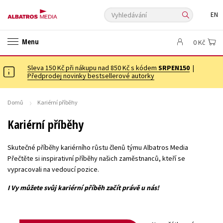
Vyhledávání
EN
ANGLICKÉ KNIHY -20 %
VÝPRODEJ -70 %
KNIHY S DÁRKEM
Menu
0 Kč
ASTERIX S DÁRKEM
🎁DÁRKOVÉ PUBLIKACE
✉️ DÁRKOVÉ POUKAZY
Sleva 150 Kč při nákupu nad 850 Kč s kódem
Auto - moto
Beletrie pro děti
SRPEN150
|
Předprodej novinky bestsellerové autorky
Beletrie pro dospělé
Byznys a ekonomie
Cestování
Dárkové publikace
Dárkové zboží
Digitální fotografie
Domů
Kariérní příběhy
Esoterika a duchovní svět
Historie a military
Hobby
Jazyky
Kariérní příběhy
Kalendáře
Kariéra a osobní rozvoj
Komiks
Křížovky
Skutečné příběhy kariérního růstu členů týmu Albatros Media
Kuchařky
New Adult
Ostatní
Počítače
Poezie
Přečtěte si inspirativní příběhy našich zaměstnanců, kteří se
Populárně - naučná pro dospělé
Populárně - naučné pro děti
vypracovali na vedoucí pozice.
Předškoláci
Příroda a zahrada
Přírodní vědy
I Vy můžete svůj kariérní příběh začít právě u nás!
Společnost, politika
Technika a věda
Učebnice
Umění a kultura
Výchova a pedagogika
Young adult