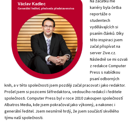
Na začátku mé
kariéry byla četba
Young adult (SK)
Zahraniční literatura
Zdraví a životní styl
reportáže o
studentech
Všechny tituly
vydělávajících si
psaním článků. Díky
této inspiraci jsem
začal přispívat na
server Zive.cz.
Následně se mi ozvali
z redakce Computer
Press s nabídkou
psaní odborných
knih, a v této společnosti jsem později začal pracovat i jako redaktor.
Prošel jsem si pozicemi šéfredaktora, vedoucího redakcí i ředitele
společnosti. Computer Press byl v roce 2010 zakoupen společností
Albatros Media, kde jsem pokračoval jako výkonný, a nakonec i
generální ředitel. Jsem nesmírně hrdý, že jsem součástí skvělého
týmu naší společnosti.