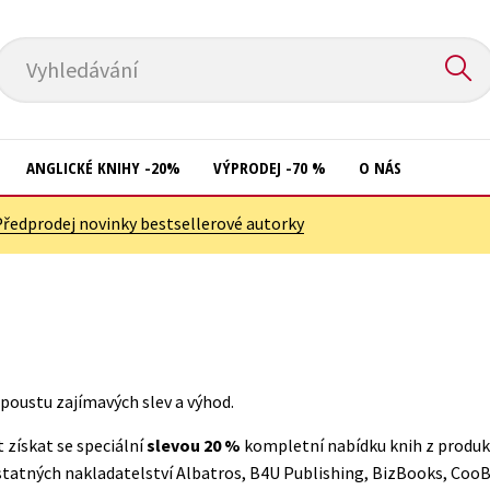
Vyhledávání
ANGLICKÉ KNIHY -20%
VÝPRODEJ -70 %
O NÁS
Předprodej novinky bestsellerové autorky
Přírodní vědy
Křížovky
Společnost, politika
Kuchařky
Technika a věda
New Adult
Učebnice
Ostatní
poustu zajímavých slev a výhod.
Umění a kultura
Počítače
získat se speciální
slevou 20 %
kompletní nabídku knih z produkc
Výchova a pedagogika
Poezie
tatných nakladatelství Albatros, B4U Publishing, BizBooks, Coo
Young adult