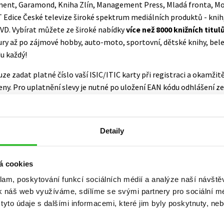
Populárně - naučná pro dospělé
ent, Garamond, Kniha Zlín, Management Press, Mladá fronta, Mot
T Edice České televize široké spektrum mediálních produktů - knih
Young adult (SK)
Populárně - naučné pro děti
D. Vybírat můžete ze široké nabídky
více než 8000 knižních titul
Zahraniční literatura
y až po zájmové hobby, auto-moto, sportovní, dětské knihy, beletri
Předškoláci
du každý!
Zdraví a životní styl
Příroda a zahrada
uze zadat platné číslo vaší ISIC/ITIC karty při registraci a okamž
eny. Pro uplatnění slevy je nutné po uložení EAN kódu odhlášení z
ou slevu není možné kombinovat s dalšími poskytovanými slevami.
šechny tituly
Detaily
Galerie
á cookies
klam, poskytování funkcí sociálních médií a analýze naší návšt
k náš web využíváme, sdílíme se svými partnery pro sociální méd
yto údaje s dalšími informacemi, které jim byly poskytnuty, neb