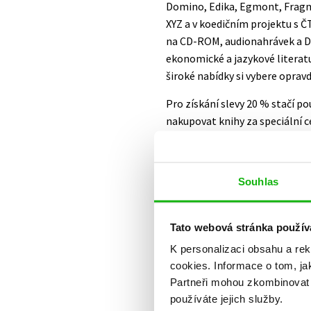
Domino, Edika, Egmont, Fragm
Auto - moto
XYZ a v koedičním projektu s Č
Jazyky
Beletrie pro děti
na CD-ROM, audionahrávek a DV
Kalendáře
ekonomické a jazykové literatur
Beletrie pro dospělé
široké nabídky si vybere oprav
Kariéra a osobní rozvoj
Byznys a ekonomie
Pro získání slevy 20 % stačí po
Komiks
nakupovat knihy za speciální c
opětovné přihlášení. Nabízen
V
Souhlas
Tato webová stránka použív
K personalizaci obsahu a re
cookies.
Informace o tom, ja
Partneři mohou zkombinovat t
používáte jejich služby.