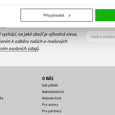
Přizpůsobit
ní!
Vaše e-
Vaše e-
ě vychází, na jaké zboží je výhodná sleva,
mailová
mailová
Vaše e-mailov
adresa
adresa
ášením k odběru našich e-mailových
áním osobních údajů
.
O NÁS
Náš příběh
Nakladatelství
ia
Maloobchod
Pro autory
Pro partnery