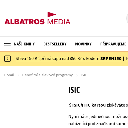
NAŠE KNIHY
BESTSELLERY
NOVINKY
PŘIPRAVUJEME
Sleva 150 Kč při nákupu nad 850 Kč s kódem
SRPEN150
|
ANGLICKÉ KNIHY -20 %
Cestování
VÝPRODEJ -70 %
Dárkové publikace
Domů
Benefitní a slevové programy
ISIC
KNIHY S DÁRKEM
Dárkové zboží
ISIC
ASTERIX S DÁRKEM
Digitální fotografie
S
ISIC/ITIC kartou
získáváte s
🎁DÁRKOVÉ PUBLIKACE
Esoterika a duchovní svět
Nyní máte jedinečnou možnost 
✉️ DÁRKOVÉ POUKAZY
Historie a military
nabízející pod značkami samos
Hobby