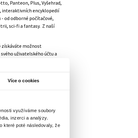
to, Panteon, Plus, Vyšehrad,
, interaktivních encyklopedií
ů
- od odborné počítačové,
i, sci-fi a fantasy. Z naší
itě získáváte možnost
e svého uživatelského účtu a
Více o cookies
ěvnosti využíváme soubory
ia, inzerci a analýzy.
o které poté následovaly, že