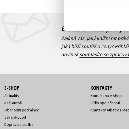
Budete to vědět jako prv
Zajímá Vás, jaký knižní hit práv
jaká běží soutěž o ceny? Přihl
novinek
souhlasíte se zpracov
E-SHOP
KONTAKTY
Aktuality
Kontakt na e-shop
Naši autoři
Sídlo společnosti
Obchodní podmínky
Kontakty Albatros Med
Jak nakoupit
Doprava a platba