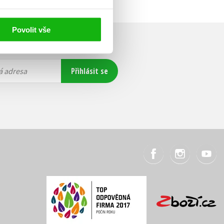
Povolit vše
Přihlásit se
á adresa