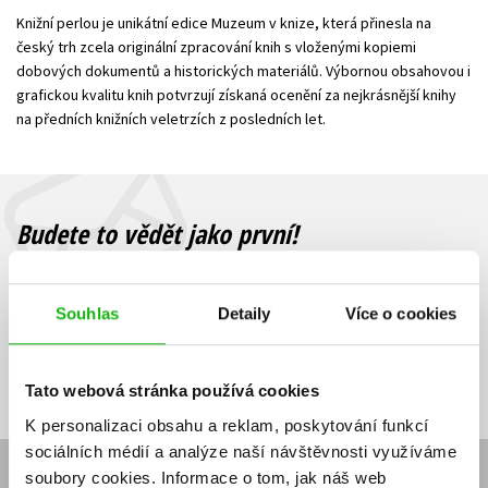
Knižní perlou je unikátní edice Muzeum v knize, která přinesla na
Young adult (SK)
Zahraniční literatura
Zdraví a životní styl
český trh zcela originální zpracování knih s vloženými kopiemi
dobových dokumentů a historických materiálů. Výbornou obsahovou i
Všechny tituly
grafickou kvalitu knih potvrzují získaná ocenění za nejkrásnější knihy
na předních knižních veletrzích z posledních let.
Budete to vědět jako první!
Zajímá Vás, jaký knižní hit právě vychází, na jaké zboží je výhodná
sleva, jaká běží soutěž o ceny? Přihlášením k odběru našich e-
Souhlas
Detaily
Více o cookies
mailových novinek
souhlasíte se zpracováním osobních údajů
.
Vaše e-
Vaše e-
Přihlásit se
mailová
mailová
Vaše e-mailová adresa
adresa
adresa
Tato webová stránka používá cookies
K personalizaci obsahu a reklam, poskytování funkcí
sociálních médií a analýze naší návštěvnosti využíváme
soubory cookies.
Informace o tom, jak náš web
E-SHOP