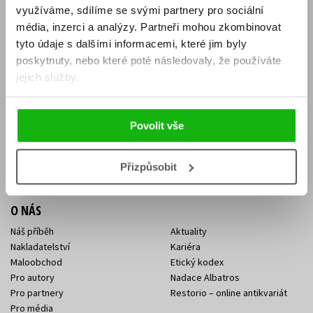
využíváme, sdílíme se svými partnery pro sociální
Aktuality
Knižní novinky
média, inzerci a analýzy.
Partneři mohou zkombinovat
Naši autoři
Dárkové poukazy
tyto údaje s dalšími informacemi, které jim byly
Obchodní podmínky
Affiliate program
poskytnuty, nebo které poté následovaly, že používáte
Jak nakoupit
Ochrana soukromí
jejich služby.
Doprava a platba
Zpětný odběr elektroodpadu
Benefitní a slevové programy
Povolit vše
KONTAKTY
Kontakt na e-shop
Kontakty Albatros Media
Přizpůsobit
Sídlo společnosti
O NÁS
Náš příběh
Aktuality
Nakladatelství
Kariéra
Maloobchod
Etický kodex
Pro autory
Nadace Albatros
Pro partnery
Restorio – online antikvariát
Pro média