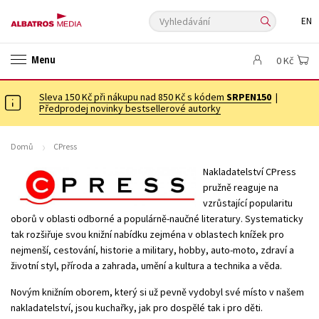
Vyhledávání
EN
ANGLICKÉ KNIHY -20 %
VÝPRODEJ -70 %
KNIHY S DÁRKEM
Menu
0 Kč
ASTERIX S DÁRKEM
🎁DÁRKOVÉ PUBLIKACE
✉️ DÁRKOVÉ POUKAZY
Sleva 150 Kč při nákupu nad 850 Kč s kódem
Auto - moto
Beletrie pro děti
SRPEN150
|
Předprodej novinky bestsellerové autorky
Beletrie pro dospělé
Byznys a ekonomie
Cestování
Dárkové publikace
Dárkové zboží
Digitální fotografie
Domů
CPress
Esoterika a duchovní svět
Historie a military
Hobby
Jazyky
Nakladatelství CPress
pružně reaguje na
Kalendáře
Kariéra a osobní rozvoj
Komiks
Křížovky
vzrůstající popularitu
Kuchařky
New Adult
Ostatní
Počítače
Poezie
oborů v oblasti odborné a populárně-naučné literatury. Systematicky
tak rozšiřuje svou knižní nabídku zejména v oblastech knížek pro
Populárně - naučná pro dospělé
Populárně - naučné pro děti
nejmenší, cestování, historie a military, hobby, auto-moto, zdraví a
životní styl, příroda a zahrada, umění a kultura a technika a věda.
Předškoláci
Příroda a zahrada
Přírodní vědy
Společnost, politika
Technika a věda
Učebnice
Novým knižním oborem, který si už pevně vydobyl své místo v našem
nakladatelství, jsou kuchařky, jak pro dospělé tak i pro děti.
Umění a kultura
Výchova a pedagogika
Young adult