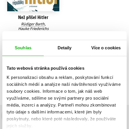
Než přišel Hitler
Rüdiger Barth
,
Hauke Friederichs
279 Kč
349 Kč
Do košíku
Souhlas
Detaily
Více o cookies
Tato webová stránka používá cookies
K personalizaci obsahu a reklam, poskytování funkcí
Zobrazuji 1 až 1 z celkem 1 záznamů
Zobraz záznamů
sociálních médií a analýze naší návštěvnosti využíváme
Předchozí
1
Další
soubory cookies.
Informace o tom, jak náš web
využíváme, sdílíme se svými partnery pro sociální
média, inzerci a analýzy.
Partneři mohou zkombinovat
tyto údaje s dalšími informacemi, které jim byly
Budete to vědět jako první!
poskytnuty, nebo které poté následovaly, že používáte
jejich služby.