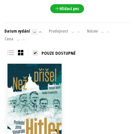
Young adult (SK)
Zahraniční literatura
Zdraví a životní styl
Hlídací pes
Všechny tituly
Datum vydání
Prodejnost
Název
Cena
POUZE DOSTUPNÉ