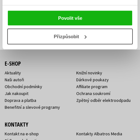
Zajímá Vás, jaký knižní hit právě vychází, na jaké zboží je výhodná
sleva, jaká běží soutěž o ceny? Přihlášením k odběru našich e-
mailových novinek
souhlasíte se zpracováním osobních údajů
.
Povolit vše
Vaše e-
Vaše e-
Přihlásit se
mailová
mailová
Vaše e-mailová adresa
adresa
adresa
Přizpůsobit
E-SHOP
Aktuality
Knižní novinky
Naši autoři
Dárkové poukazy
Obchodní podmínky
Affiliate program
Jak nakoupit
Ochrana soukromí
Doprava a platba
Zpětný odběr elektroodpadu
Benefitní a slevové programy
KONTAKTY
Kontakt na e-shop
Kontakty Albatros Media