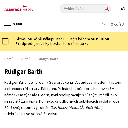
Vyhledávání
EN
ANGLICKÉ KNIHY -20 %
VÝPRODEJ -70 %
KNIHY S DÁRKEM
Menu
0 Kč
ASTERIX S DÁRKEM
🎁DÁRKOVÉ PUBLIKACE
✉️ DÁRKOVÉ POUKAZY
Sleva 150 Kč při nákupu nad 850 Kč s kódem
Auto - moto
Beletrie pro děti
SRPEN150
|
Předprodej novinky bestsellerové autorky
Beletrie pro dospělé
Byznys a ekonomie
Cestování
Dárkové publikace
Dárkové zboží
Digitální fotografie
Domů
Autoři
Rüdiger Barth
Esoterika a duchovní svět
Historie a military
Hobby
Jazyky
Rüdiger Barth
Kalendáře
Kariéra a osobní rozvoj
Komiks
Křížovky
Rüdiger Barth se narodil v Saarbrückenu. Vystudoval moderní historii
Kuchařky
New Adult
Ostatní
Počítače
Poezie
a obecnou rétoriku v Tübingen. Patnáct let působil jako novinář v
německém týdeníku Stern, nyní spolupracuje s různými médii jako
Populárně - naučná pro dospělé
Populárně - naučné pro děti
nezávislý žurnalista. Po několika odborných publikacích vydal v roce
Předškoláci
Příroda a zahrada
Přírodní vědy
2019 svůj debutový román
Das Haifischhaus
(
Žraločí dům
),
odehrávající se ve světě tenisu.
Společnost, politika
Technika a věda
Učebnice
Umění a kultura
Výchova a pedagogika
Young adult