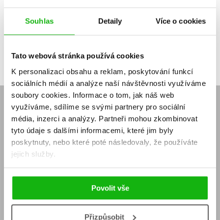
that combine recipes with love stories: You Were Saying, Ti Amo and
Lunch in Paris.
Souhlas
Detaily
Více o cookies
Another crucial component of Motto’s catalog is Nordic, English and
American detective fiction. Works on popular psychology also appeal
Tato webová stránka používá cookies
to an audience of both genders.
K personalizaci obsahu a reklam, poskytování funkcí
sociálních médií a analýze naší návštěvnosti využíváme
soubory cookies.
Informace o tom, jak náš web
ABOUT US
využíváme, sdílíme se svými partnery pro sociální
média, inzerci a analýzy.
Partneři mohou zkombinovat
About Albatros Media
Corporate Social Responsibility
tyto údaje s dalšími informacemi, které jim byly
Mission & Values
poskytnuty, nebo které poté následovaly, že používáte
jejich služby.
CONTACTS
Headquarters
Editors-in-Chief
Management
Planning and Strategy Manager
Povolit vše
Foreign Rights
Přizpůsobit