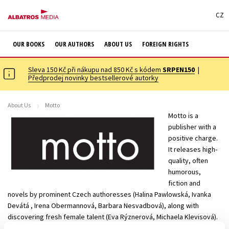
CZ
OUR BOOKS
OUR AUTHORS
ABOUT US
FOREIGN RIGHTS
Sleva 150 Kč při nákupu nad 850 Kč s kódem
SRPEN150
|
Předprodej novinky bestsellerové autorky
About Us
Motto
Motto is a
publisher with a
positive charge.
It releases high-
quality, often
humorous,
fiction and
novels by prominent Czech authoresses (Halina Pawlowská, Ivanka
Devátá , Irena Obermannová, Barbara Nesvadbová), along with
discovering fresh female talent (Eva Rýznerová, Michaela Klevisová).
It also introduces new genres to the market, such as culinary novels