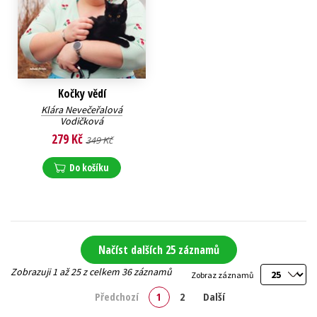
Kočky vědí
Klára Nevečeřalová
Vodičková
279 Kč
349 Kč
Do košíku
Načíst dalších 25 záznamů
Zobrazuji 1 až 25 z celkem 36 záznamů
Zobraz záznamů
Předchozí
1
2
Další