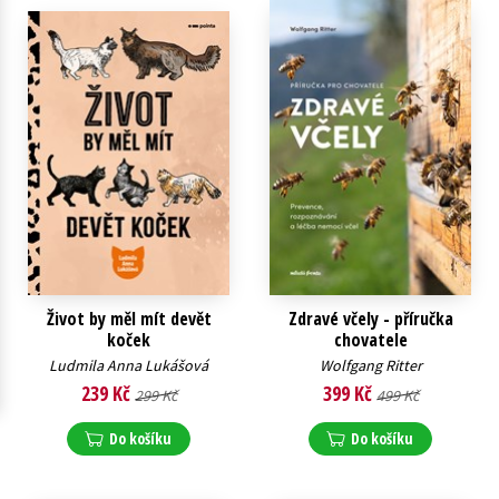
Young adult (SK)
Zahraniční literatura
Zdraví a životní styl
Všechny tituly
Život by měl mít devět
Zdravé včely - příručka
koček
chovatele
Ludmila Anna Lukášová
Wolfgang Ritter
239 Kč
399 Kč
299 Kč
499 Kč
Do košíku
Do košíku