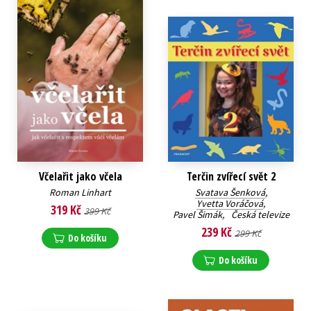
Včelařit jako včela
Terčin zvířecí svět 2
Roman Linhart
Svatava Šenková
,
Yvetta Voráčová
,
319 Kč
399 Kč
Pavel Šimák
,
Česká televize
239 Kč
299 Kč
Do košíku
Do košíku