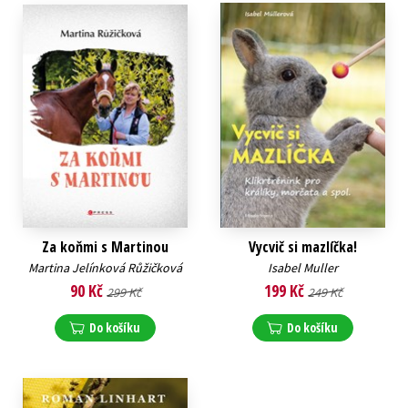
Za koňmi s Martinou
Vycvič si mazlíčka!
Martina Jelínková Růžičková
Isabel Muller
90 Kč
199 Kč
299 Kč
249 Kč
Do košíku
Do košíku