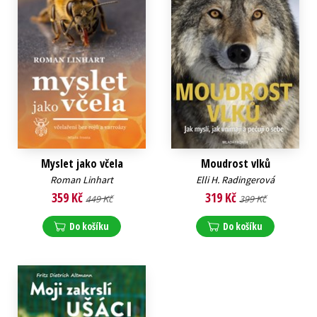
Myslet jako včela
Moudrost vlků
Roman Linhart
Elli H. Radingerová
359 Kč
319 Kč
449 Kč
399 Kč
Do košíku
Do košíku