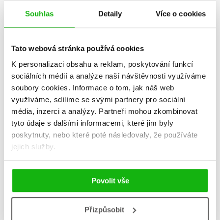
Souhlas
Detaily
Více o cookies
Tato webová stránka používá cookies
K personalizaci obsahu a reklam, poskytování funkcí
sociálních médií a analýze naší návštěvnosti využíváme
soubory cookies.
Informace o tom, jak náš web
využíváme, sdílíme se svými partnery pro sociální
média, inzerci a analýzy.
Partneři mohou zkombinovat
tyto údaje s dalšími informacemi, které jim byly
První pomoc pro kočky
Polárka, moje psí duše
poskytnuty, nebo které poté následovaly, že používáte
Jennifer Parkerová
Michaela Erne van
jejich služby.
279 Kč
239 Kč
349 Kč
299 Kč
Do košíku
Do košíku
Povolit vše
Přizpůsobit