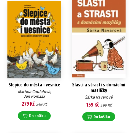
Slepice do města i vesnice
Slasti a strasti s domácími
mazlíčky
Martina Coufalová
,
Jan Komzák
Šárka Navarová
279 Kč
159 Kč
349 Kč
199 Kč
Do košíku
Do košíku