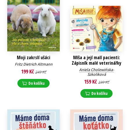
Moji zakrslí ušáci
Míša a její malí pacienti:
Zápisník malé veterinářky
Fritz Dietrich Altmann
Aniela Cholewińska-
199 Kč
249 Kč
Szkoliková
159 Kč
199 Kč
Do košíku
Do košíku