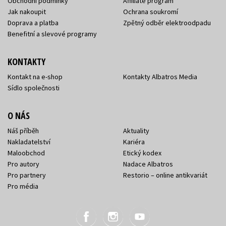
Obchodní podmínky
Affiliate program
Jak nakoupit
Ochrana soukromí
Doprava a platba
Zpětný odběr elektroodpadu
Benefitní a slevové programy
KONTAKTY
Kontakt na e-shop
Kontakty Albatros Media
Sídlo společnosti
O NÁS
Náš příběh
Aktuality
Nakladatelství
Kariéra
Maloobchod
Etický kodex
Pro autory
Nadace Albatros
Pro partnery
Restorio – online antikvariát
Pro média