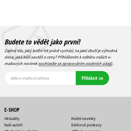
Budete to vědět jako první!
Zajímá Vás, jaký knižní hit právě vychází, na jaké zboží je výhodná
sleva, jaká běží soutěž o ceny? Přihlášením k odběru našich e-
mailových novinek
souhlasíte se zpracováním osobních údajů
.
Vaše e-
Vaše e-
Přihlásit se
mailová
mailová
Vaše e-mailová adresa
adresa
adresa
E-SHOP
Aktuality
Knižní novinky
Naši autoři
Dárkové poukazy