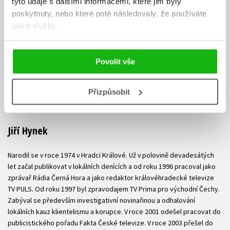
tyto údaje s dalšími informacemi, které jim byly
poskytnuty, nebo které poté následovaly, že používáte
jejich služby.
Povolit vše
Přizpůsobit
Jiří Hynek
Narodil se v roce 1974 v Hradci Králové. Už v polovině devadesátých
let začal publikovat v lokálních denících a od roku 1996 pracoval jako
zprávař Rádia Černá Hora a jako redaktor královéhradecké televize
TV PULS. Od roku 1997 byl zpravodajem TV Prima pro východní Čechy.
Zabýval se především investigativní novinařinou a odhalování
lokálních kauz klientelismu a korupce. V roce 2001 odešel pracovat do
publicistického pořadu Fakta České televize. V roce 2003 přešel do