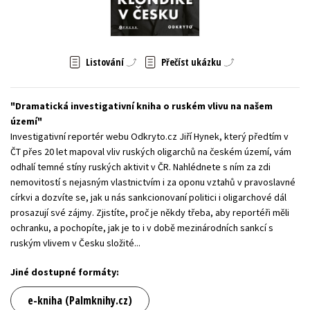
Young adult (SK)
Zahraniční literatura
Zdraví a životní styl
Všechny tituly
Listování
Přečíst ukázku
Dramatická investigativní kniha o ruském vlivu na našem
území
Investigativní reportér webu Odkryto.cz Jiří Hynek, který předtím v
ČT přes 20 let mapoval vliv ruských oligarchů na českém území, vám
odhalí temné stíny ruských aktivit v ČR. Nahlédnete s ním za zdi
nemovitostí s nejasným vlastnictvím i za oponu vztahů v pravoslavné
církvi a dozvíte se, jak u nás sankcionovaní politici i oligarchové dál
prosazují své zájmy. Zjistíte, proč je někdy třeba, aby reportéři měli
ochranku, a pochopíte, jak je to i v době mezinárodních sankcí s
ruským vlivem v Česku složité...
Jiné dostupné formáty:
e-kniha (Palmknihy.cz)