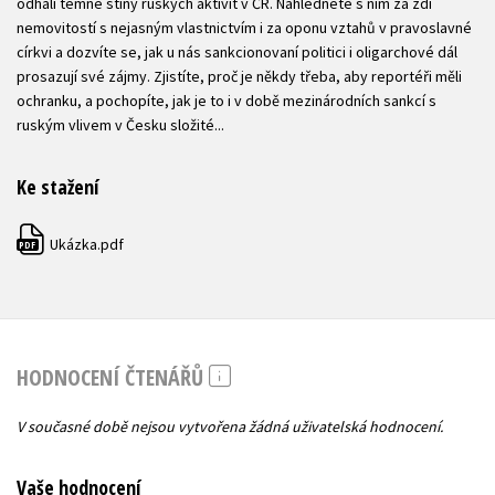
odhalí temné stíny ruských aktivit v ČR. Nahlédnete s ním za zdi
nemovitostí s nejasným vlastnictvím i za oponu vztahů v pravoslavné
církvi a dozvíte se, jak u nás sankcionovaní politici i oligarchové dál
prosazují své zájmy. Zjistíte, proč je někdy třeba, aby reportéři měli
ochranku, a pochopíte, jak je to i v době mezinárodních sankcí s
ruským vlivem v Česku složité...
Ke stažení
Ukázka.pdf
PDF
HODNOCENÍ ČTENÁŘŮ
V současné době nejsou vytvořena žádná uživatelská hodnocení.
Vaše hodnocení