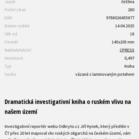
Jazyk
čeština
Počet stran
280
EAN
9788026455677
Datum vydání
14.04.2025
Věk od
18
Formát
145x205 mm
Nakladatelství
CPRESS
Hmotnost
0,497
Typ
Kniha
Vazba
vázaná s laminovaným potahem
Dramatická investigativní kniha o ruském vlivu na
našem území
Investigativní reportér webu Odkryto.cz Jiří Hynek, který předtím v
ČT přes 20 let mapoval vliv ruských oligarchů na českém území, vám