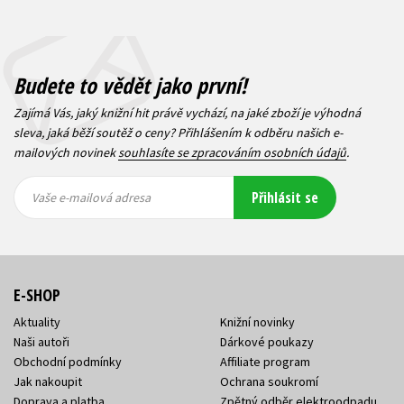
Budete to vědět jako první!
Zajímá Vás, jaký knižní hit právě vychází, na jaké zboží je výhodná
sleva, jaká běží soutěž o ceny? Přihlášením k odběru našich e-
mailových novinek
souhlasíte se zpracováním osobních údajů
.
Vaše e-
Vaše e-
Přihlásit se
mailová
mailová
Vaše e-mailová adresa
adresa
adresa
E-SHOP
Aktuality
Knižní novinky
Naši autoři
Dárkové poukazy
Obchodní podmínky
Affiliate program
Jak nakoupit
Ochrana soukromí
Doprava a platba
Zpětný odběr elektroodpadu