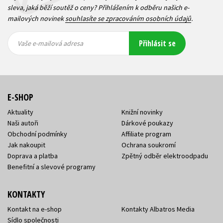
sleva, jaká běží soutěž o ceny? Přihlášením k odběru našich e-
mailových novinek
souhlasíte se zpracováním osobních údajů
.
Vaše e-
Vaše e-
Přihlásit se
mailová
mailová
Vaše e-mailová adresa
adresa
adresa
E-SHOP
Aktuality
Knižní novinky
Naši autoři
Dárkové poukazy
Obchodní podmínky
Affiliate program
Jak nakoupit
Ochrana soukromí
Doprava a platba
Zpětný odběr elektroodpadu
Benefitní a slevové programy
KONTAKTY
Kontakt na e-shop
Kontakty Albatros Media
Sídlo společnosti