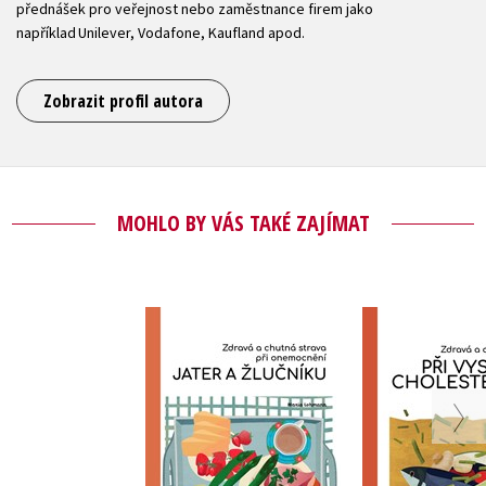
přednášek pro veřejnost nebo zaměstnance firem jako
například Unilever, Vodafone, Kaufland apod.
Zobrazit profil autora
MOHLO BY VÁS TAKÉ ZAJÍMAT
Zdravá a chutná
Zdravá a 
strava při
strava při
onemocnění jater a
cholest
,
Sven-David Müller
žlučníku
Sonja Car
Maria Lohmann