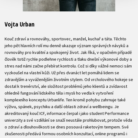
Vojta Urban
Kouč zdraví a rovnováhy, sportovec, manžel, kuchař a táta. Těchto
jeho pět hlavních rolí mu denně ukazuje význam správných návyků a
rovnováhy pro kvalitní a spokojený život. Jak říká, v opačném případě
člověk totiž rychle podlehne rychlosti a tlaku dnešní výkonové doby a
stres nad námi začne přebírat kontrolu. Což si díky vážné nemoci sám
vyzkoušel na vlastní kůži. Už přes dvanáct let pomáhá lidem se
zdravějším a vyváženějším životním stylem. Od vrcholového hokeje se
dostal k trenérství, ale složitost problémů jeho klientů a zvídavost
ohledně fungování lidského těla i mysli ho vedla k vytvoření
komplexního konceptu Urbanlife. Ten kromě pohybu zahrnuje také
výživu, spánek, psychiku a další oblasti zdraví a wellbeingu. Je
akreditovaný kouč ICF, informace čerpal i jako student Performance
univerzity a své vzdělání se snaží neustále prohlubovat, protože věda
o zdraví a dlouhověkosti se dnes posouvá raketovým tempem. Své
zkušenosti předává formou osobních konzultací, online programů i