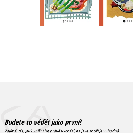
Do košíku
Do košík
263 Kč
239 Kč
329 Kč
2
Budete to vědět jako první!
Zajímá Vás, jaký knižní hit právě vychází, na jaké zboží je výhodná