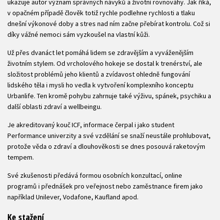
ukazuje autor význam správných návyků a životní rovnováhy. Jak říká,
v opačném případě člověk totiž rychle podlehne rychlosti a tlaku
dnešní výkonové doby a stres nad ním začne přebírat kontrolu. Což si
díky vážné nemoci sám vyzkoušel na vlastní kůži.
Už přes dvanáct let pomáhá lidem se zdravějším a vyváženějším
životním stylem. Od vrcholového hokeje se dostal k trenérství, ale
složitost problémů jeho klientů a zvídavost ohledně fungování
lidského těla i mysli ho vedla k vytvoření komplexního konceptu
Urbanlife. Ten kromě pohybu zahrnuje také výživu, spánek, psychiku a
další oblasti zdraví a wellbeingu.
Je akreditovaný kouč ICF, informace čerpal i jako student
Performance univerzity a své vzdělání se snaží neustále prohlubovat,
protože věda o zdraví a dlouhověkosti se dnes posouvá raketovým
tempem.
Své zkušenosti předává formou osobních konzultací, online
programů i přednášek pro veřejnost nebo zaměstnance firem jako
například Unilever, Vodafone, Kaufland apod.
Ke stažení