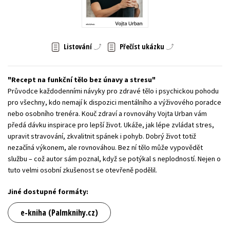
Young adult (SK)
Zahraniční literatura
Zdraví a životní styl
Všechny tituly
Listování
Přečíst ukázku
Recept na funkční tělo bez únavy a stresu
Průvodce každodenními návyky pro zdravé tělo i psychickou pohodu
pro všechny, kdo nemají k dispozici mentálního a výživového poradce
nebo osobního trenéra. Kouč zdraví a rovnováhy Vojta Urban vám
předá dávku inspirace pro lepší život. Ukáže, jak lépe zvládat stres,
upravit stravování, zkvalitnit spánek i pohyb. Dobrý život totiž
nezačíná výkonem, ale rovnováhou. Bez ní tělo může vypovědět
službu – což autor sám poznal, když se potýkal s neplodností. Nejen o
tuto velmi osobní zkušenost se otevřeně podělil.
Jiné dostupné formáty:
e-kniha (Palmknihy.cz)