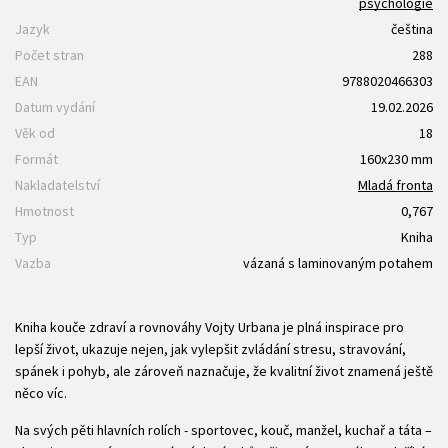
psychologie
Jazyk
čeština
Počet stran
288
EAN
9788020466303
Datum vydání
19.02.2026
Věk od
18
Formát
160x230 mm
Nakladatelství
Mladá fronta
Hmotnost
0,767
Typ
Kniha
Vazba
vázaná s laminovaným potahem
Kniha kouče zdraví a rovnováhy Vojty Urbana je plná inspirace pro
lepší život, ukazuje nejen, jak vylepšit zvládání stresu, stravování,
spánek i pohyb, ale zároveň naznačuje, že kvalitní život znamená ještě
něco víc.
Na svých pěti hlavních rolích - sportovec, kouč, manžel, kuchař a táta –