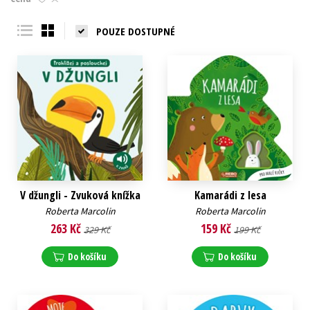
Young adult (SK)
Zahraniční literatura
Zdraví a životní styl
POUZE DOSTUPNÉ
Všechny tituly
V džungli - Zvuková knížka
Kamarádi z lesa
Roberta Marcolin
Roberta Marcolin
263 Kč
159 Kč
329 Kč
199 Kč
Do košíku
Do košíku