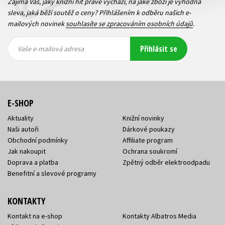
Zajímá Vás, jaký knižní hit právě vychází, na jaké zboží je výhodná
sleva, jaká běží soutěž o ceny? Přihlášením k odběru našich e-
mailových novinek
souhlasíte se zpracováním osobních údajů
.
Vaše e-
Vaše e-
Přihlásit se
mailová
mailová
Vaše e-mailová adresa
adresa
adresa
E-SHOP
Aktuality
Knižní novinky
Naši autoři
Dárkové poukazy
Obchodní podmínky
Affiliate program
Jak nakoupit
Ochrana soukromí
Doprava a platba
Zpětný odběr elektroodpadu
Benefitní a slevové programy
KONTAKTY
Kontakt na e-shop
Kontakty Albatros Media