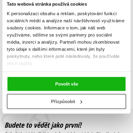
Tato webová stránka používá cookies
K personalizaci obsahu a reklam, poskytování funkcí
sociálních médií a analýze naší návštěvnosti využíváme
Můj táta
soubory cookies.
Informace o tom, jak náš web
Roberta Marcolin
využíváme, sdílíme se svými partnery pro sociální
159 Kč
199 Kč
média, inzerci a analýzy.
Partneři mohou zkombinovat
tyto údaje s dalšími informacemi, které jim byly
Do košíku
poskytnuty, nebo které poté následovaly, že používáte
jejich služby.
Zobrazuji 1 až 5 z celkem 5 záznamů
Zobraz záznamů
Povolit vše
Předchozí
1
Další
Přizpůsobit
Budete to vědět jako první!