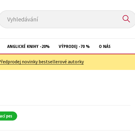
Vyhledávání
ANGLICKÉ KNIHY -20%
VÝPRODEJ -70 %
O NÁS
Předprodej novinky bestsellerové autorky
Přírodní vědy
Křížovky
Společnost, politika
Kuchařky
Technika a věda
New Adult
Učebnice
Ostatní
Umění a kultura
Počítače
ací pes
Výchova a pedagogika
Poezie
Young adult