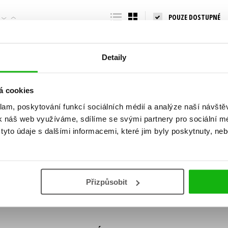
Populárně - naučná pro dospělé
POUZE DOSTUPNÉ
Young adult (SK)
Populárně - naučné pro děti
Zahraniční literatura
Předškoláci
Zdraví a životní styl
Detaily
Příroda a zahrada
á cookies
klam, poskytování funkcí sociálních médií a analýze naší návšt
šechny tituly
k náš web využíváme, sdílíme se svými partnery pro sociální méd
ní!
yto údaje s dalšími informacemi, které jim byly poskytnuty, neb
Vaše e-
Vaše e-
ě vychází, na jaké zboží je výhodná sleva,
mailová
mailová
Vaše e-mailov
adresa
adresa
ášením k odběru našich e-mailových
áním osobních údajů
.
Přizpůsobit