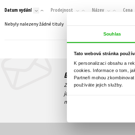
Auto - moto
Datum vydání
Prodejnost
Název
Cena
Jazyky
Beletrie pro děti
Kalendáře
Nebyly nalezeny žádné tituly
Beletrie pro dospělé
Kariéra a osobní rozvoj
Souhlas
Byznys a ekonomie
Komiks
Tato webová stránka použív
K personalizaci obsahu a re
V
cookies.
Informace o tom, ja
Budete to vědět jako prv
Partneři mohou zkombinovat t
Zajímá Vás, jaký knižní hit práv
používáte jejich služby.
jaká běží soutěž o ceny? Přihl
novinek
souhlasíte se zpracov