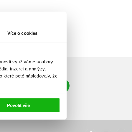
Více o cookies
ěvnosti využíváme soubory
ia, inzerci a analýzy.
o které poté následovaly, že
Přihlásit se
á adresa
Povolit vše