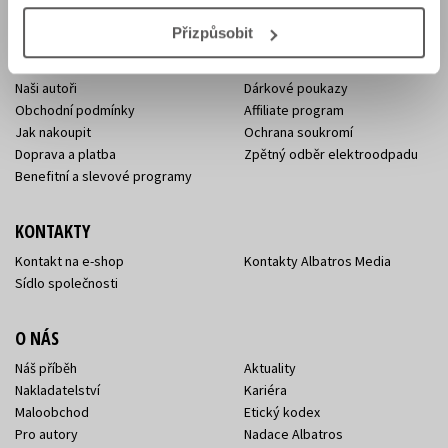
E-SHOP
Přizpůsobit
Aktuality
Knižní novinky
Naši autoři
Dárkové poukazy
Obchodní podmínky
Affiliate program
Jak nakoupit
Ochrana soukromí
Doprava a platba
Zpětný odběr elektroodpadu
Benefitní a slevové programy
KONTAKTY
Kontakt na e-shop
Kontakty Albatros Media
Sídlo společnosti
O NÁS
Náš příběh
Aktuality
Nakladatelství
Kariéra
Maloobchod
Etický kodex
Pro autory
Nadace Albatros