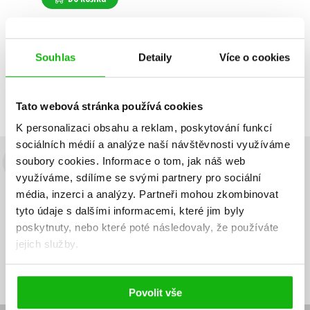
Souhlas
Detaily
Více o cookies
Zobrazuji 1 až 1 z celkem 1 záznamů
Zobraz záznamů
Předchozí
1
Další
Tato webová stránka používá cookies
K personalizaci obsahu a reklam, poskytování funkcí
sociálních médií a analýze naší návštěvnosti využíváme
soubory cookies.
Informace o tom, jak náš web
Budete to vědět jako první!
využíváme, sdílíme se svými partnery pro sociální
média, inzerci a analýzy.
Partneři mohou zkombinovat
Zajímá Vás, jaký knižní hit právě vychází, na jaké zboží je výhodná
sleva, jaká běží soutěž o ceny? Přihlášením k odběru našich e-
tyto údaje s dalšími informacemi, které jim byly
mailových novinek
souhlasíte se zpracováním osobních údajů
.
poskytnuty, nebo které poté následovaly, že používáte
jejich služby.
Vaše e-
Vaše e-
Přihlásit se
mailová
mailová
Vaše e-mailová adresa
adresa
adresa
Povolit vše