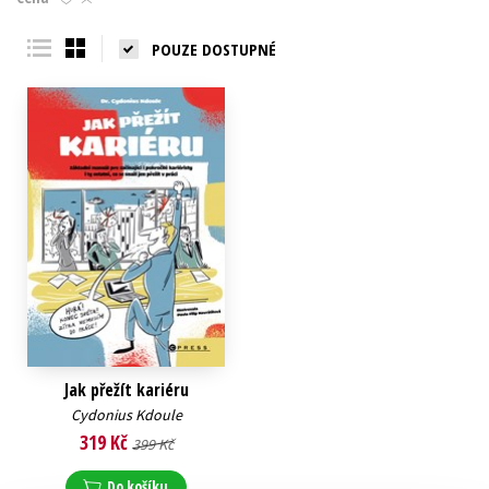
Young adult (SK)
Zahraniční literatura
Zdraví a životní styl
POUZE DOSTUPNÉ
Všechny tituly
Jak přežít kariéru
Cydonius Kdoule
319 Kč
399 Kč
Do košíku