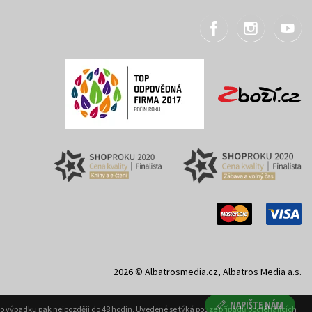
2026 © Albatrosmedia.cz, Albatros Media a.s.
NAPIŠTE NÁM
ého výpadku pak nejpozději do 48 hodin. Uvedené se týká pouze případů podléhajících