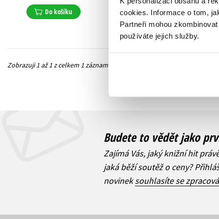
K personalizaci obsahu a re
Do košíku
cookies.
Informace o tom, ja
Partneři mohou zkombinovat t
používáte jejich služby.
Zobrazuji 1 až 1 z celkem 1 záznamů
Předchozí
Budete to vědět jako prv
Zajímá Vás, jaký knižní hit práv
jaká běží soutěž o ceny? Přihl
novinek
souhlasíte se zpracov