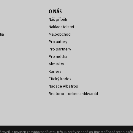
O NÁS
Náš příběh
Nakladatelství
ia
Maloobchod
Pro autory
Pro partnery
Pro média
Aktuality
Kariéra
Etický kodex
Nadace Albatros
Restorio – online antikvariát
Zároveň je povinen zaevidovat přijatou tržbu u správce daně on-line; v případě technick