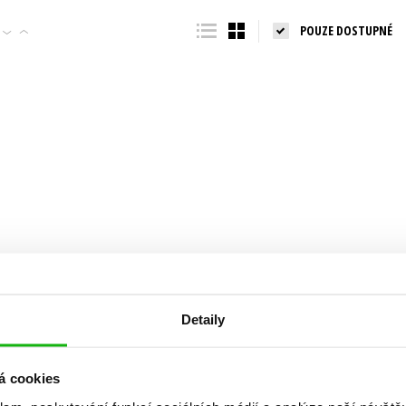
Populárně - naučná pro dospělé
POUZE DOSTUPNÉ
Young adult (SK)
Populárně - naučné pro děti
Zahraniční literatura
Předškoláci
Zdraví a životní styl
Příroda a zahrada
šechny tituly
Detaily
á cookies