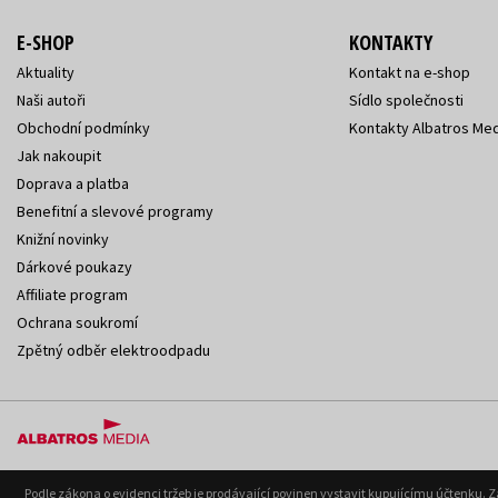
E-SHOP
KONTAKTY
Aktuality
Kontakt na e-shop
Naši autoři
Sídlo společnosti
Obchodní podmínky
Kontakty Albatros Med
Jak nakoupit
Doprava a platba
Benefitní a slevové programy
Knižní novinky
Dárkové poukazy
Affiliate program
Ochrana soukromí
Zpětný odběr elektroodpadu
Podle zákona o evidenci tržeb je prodávající povinen vystavit kupujícímu účtenku. 