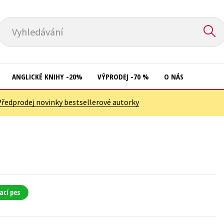
Vyhledávání
ANGLICKÉ KNIHY -20%
VÝPRODEJ -70 %
O NÁS
Předprodej novinky bestsellerové autorky
Přírodní vědy
Křížovky
Společnost, politika
Kuchařky
Technika a věda
New Adult
Učebnice
Ostatní
Umění a kultura
Počítače
ací pes
Výchova a pedagogika
Poezie
Young adult