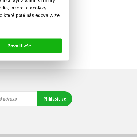
ěvnosti využíváme soubory
ia, inzerci a analýzy.
o které poté následovaly, že
Povolit vše
Přihlásit se
á adresa