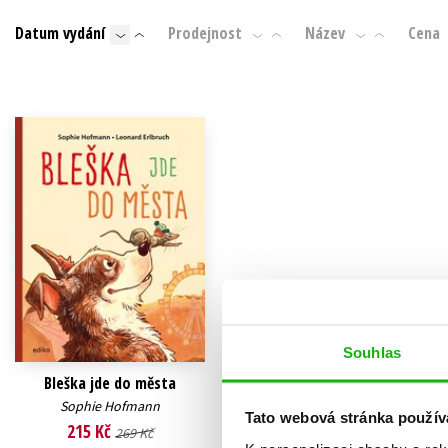
Auto - moto
Datum vydání
Prodejnost
Název
Cena
Jazyky
Beletrie pro děti
Kalendáře
Beletrie pro dospělé
Kariéra a osobní rozvoj
Byznys a ekonomie
Komiks
V
Souhlas
Bleška jde do města
Sophie Hofmann
Tato webová stránka použív
215 Kč
269 Kč