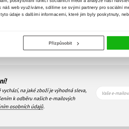
klam, poskytování funkcí sociálních médií a analýze naší návšt
k náš web využíváme, sdílíme se svými partnery pro sociální méd
yto údaje s dalšími informacemi, které jim byly poskytnuty, neb
Zobraz záznamů
Přizpůsobit
1
Další
ní!
Vaše e-
Vaše e-
ě vychází, na jaké zboží je výhodná sleva,
mailová
mailová
Vaše e-mailov
adresa
adresa
ášením k odběru našich e-mailových
áním osobních údajů
.