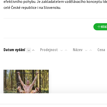
efektivního pohybu. Je zakladatelem vzdělávacího konceptu Id
Populárně - naučná pro dospělé
celé České republice i na Slovensku.
Young adult (SK)
Populárně - naučné pro děti
Zahraniční literatura
Předškoláci
Zdraví a životní styl
Hlíd
Příroda a zahrada
Datum vydání
Prodejnost
Název
Cena
šechny tituly