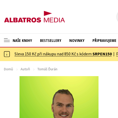
NAŠE KNIHY
BESTSELLERY
NOVINKY
PŘIPRAVUJEME
Sleva 150 Kč při nákupu nad 850 Kč s kódem
SRPEN150
|
ANGLICKÉ KNIHY -20 %
Cestování
NOVÝ VÝPRODEJ -70 %
Dárkové publikace
Domů
Autoři
Tomáš Ďurán
KNIHY S DÁRKEM
Dárkové zboží
ASTERIX S DÁRKEM
Digitální fotografie
🎁DÁRKOVÉ PUBLIKACE
Esoterika a duchovní svět
✉️ DÁRKOVÉ POUKAZY
Historie a military
Hobby