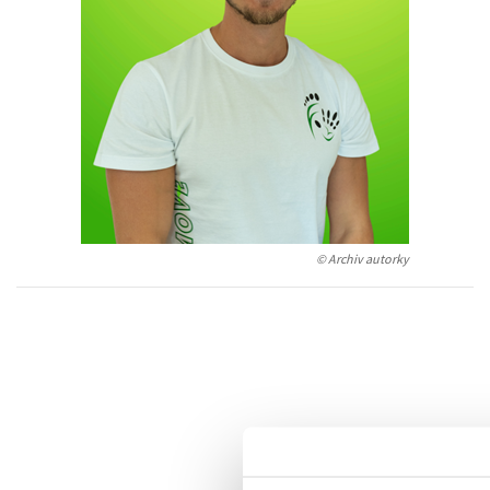
Auto - moto
Jazyky
Beletrie pro děti
Kalendáře
Beletrie pro dospělé
Kariéra a osobní rozvoj
Byznys a ekonomie
Komiks
V
© Archiv autorky