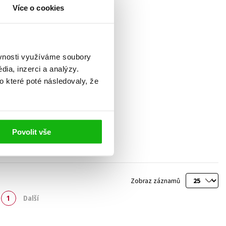
Více o cookies
ěvnosti využíváme soubory
ia, inzerci a analýzy.
o které poté následovaly, že
Povolit vše
Zobraz záznamů
1
Další