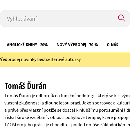
Vyhledávání
ANGLICKÉ KNIHY -20%
NOVÝ VÝPRODEJ -70 %
O NÁS
Předprodej novinky bestsellerové autorky
Přírodní vědy
Křížovky
Společnost, politika
Kuchařky
Tomáš Ďurán
Technika a věda
New Adult
Tomáš Ďurán je odborník na funkční podologii, který se ke svý
Učebnice
Ostatní
vlastní zkušenosti a dlouholetou praxi. Jako sportovec a kultur
Umění a kultura
a právě přes vlastní potíže se dostal k hlubšímu porozumění l
Počítače
získal široké vzdělání v oblasti pohybové terapie, které propojil
Výchova a pedagogika
Poezie
Těžištěm jeho práce je chodidlo – podle Tomáše základní kámen
Young adult