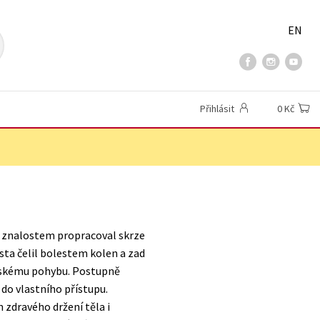
EN
Přihlásit
0 Kč
m znalostem propracoval skrze
ista čelil bolestem kolen a zad
idskému pohybu. Postupně
 do vlastního přístupu.
 zdravého držení těla i