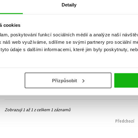
Detaily
á cookies
klam, poskytování funkcí sociálních médií a analýze naší návšt
Zdravá chodidla, zdravá
k náš web využíváme, sdílíme se svými partnery pro sociální méd
záda
yto údaje s dalšími informacemi, které jim byly poskytnuty, neb
Tomáš Ďurán
,
Věra Strnadová
279 Kč
349 Kč
Do košíku
Přizpůsobit
Zobrazuji 1 až 1 z celkem 1 záznamů
Předchozí