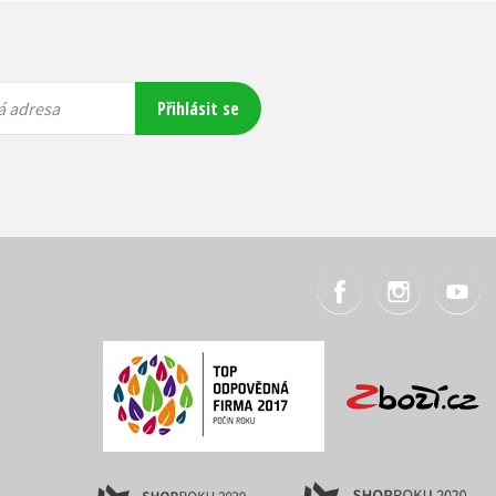
Přihlásit se
á adresa