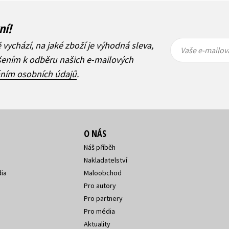
ní!
Vaše e-
Vaše e-
ě vychází, na jaké zboží je výhodná sleva,
mailová
mailová
Vaše e-mailov
adresa
adresa
ášením k odběru našich e-mailových
áním osobních údajů
.
O NÁS
Náš příběh
Nakladatelství
ia
Maloobchod
Pro autory
Pro partnery
Pro média
Aktuality