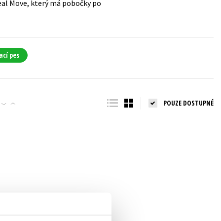
eal Move, který má pobočky po
ací pes
POUZE DOSTUPNÉ