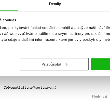
Detaily
á cookies
klam, poskytování funkcí sociálních médií a analýze naší návšt
Zdravá chodidla, zdravá
k náš web využíváme, sdílíme se svými partnery pro sociální méd
záda
yto údaje s dalšími informacemi, které jim byly poskytnuty, neb
Tomáš Ďurán
,
Věra Strnadová
279 Kč
349 Kč
Do košíku
Přizpůsobit
Zobrazuji 1 až 1 z celkem 1 záznamů
Předchozí