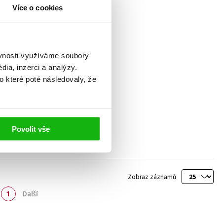
Více o cookies
ěvnosti využíváme soubory
ia, inzerci a analýzy.
o které poté následovaly, že
Povolit vše
Zobraz záznamů
1
Další