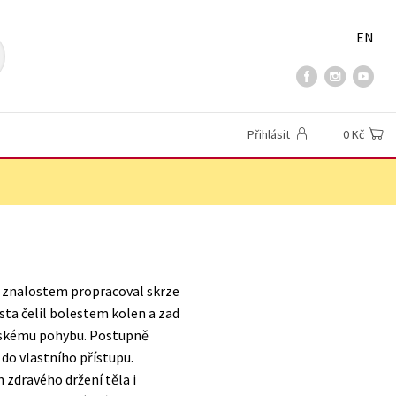
EN
Přihlásit
0 Kč
m znalostem propracoval skrze
ista čelil bolestem kolen a zad
idskému pohybu. Postupně
 do vlastního přístupu.
 zdravého držení těla i