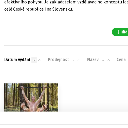
efektivního pohybu. Je zakladatelem vzdělávacího konceptu Id
Populárně - naučná pro dospělé
celé České republice i na Slovensku.
Young adult (SK)
Populárně - naučné pro děti
Zahraniční literatura
Předškoláci
Zdraví a životní styl
Hlíd
Příroda a zahrada
Datum vydání
Prodejnost
Název
Cena
šechny tituly