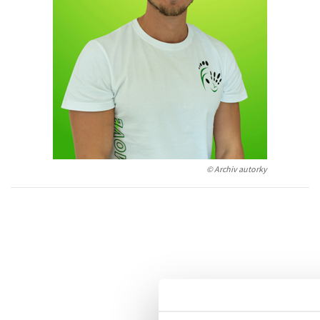
Auto - moto
Jazyky
Beletrie pro děti
Kalendáře
Beletrie pro dospělé
Kariéra a osobní rozvoj
Byznys a ekonomie
Komiks
V
© Archiv autorky