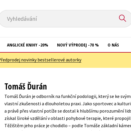
Vyhledávání
ANGLICKÉ KNIHY -20%
NOVÝ VÝPRODEJ -70 %
O NÁS
Předprodej novinky bestsellerové autorky
Přírodní vědy
Křížovky
Společnost, politika
Kuchařky
Tomáš Ďurán
Technika a věda
New Adult
Tomáš Ďurán je odborník na funkční podologii, který se ke svý
Učebnice
Ostatní
vlastní zkušenosti a dlouholetou praxi. Jako sportovec a kultur
Umění a kultura
a právě přes vlastní potíže se dostal k hlubšímu porozumění l
Počítače
získal široké vzdělání v oblasti pohybové terapie, které propojil
Výchova a pedagogika
Poezie
Těžištěm jeho práce je chodidlo – podle Tomáše základní kámen
Young adult