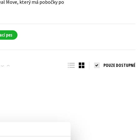
eal Move, který má pobočky po
ací pes
POUZE DOSTUPNÉ