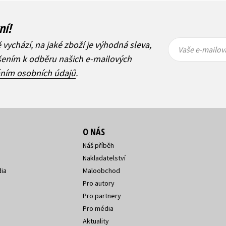
ní!
Vaše e-
Vaše e-
ě vychází, na jaké zboží je výhodná sleva,
mailová
mailová
Vaše e-mailov
adresa
adresa
ášením k odběru našich e-mailových
áním osobních údajů
.
O NÁS
Náš příběh
Nakladatelství
ia
Maloobchod
Pro autory
Pro partnery
Pro média
Aktuality