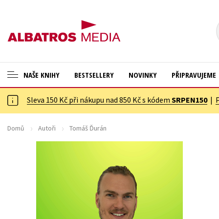
NAŠE KNIHY
BESTSELLERY
NOVINKY
PŘIPRAVUJEME
Sleva 150 Kč při nákupu nad 850 Kč s kódem
SRPEN150
|
ANGLICKÉ KNIHY -20 %
Cestování
NOVÝ VÝPRODEJ -70 %
Dárkové publikace
Domů
Autoři
Tomáš Ďurán
KNIHY S DÁRKEM
Dárkové zboží
ASTERIX S DÁRKEM
Digitální fotografie
🎁DÁRKOVÉ PUBLIKACE
Esoterika a duchovní svět
✉️ DÁRKOVÉ POUKAZY
Historie a military
Hobby