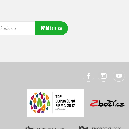
Přihlásit se
á adresa