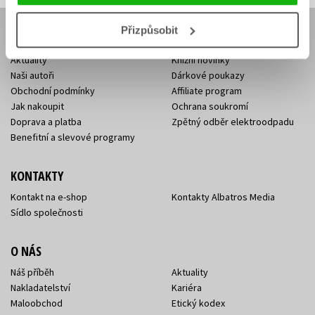
Přizpůsobit
E-SHOP
Aktuality
Knižní novinky
Naši autoři
Dárkové poukazy
Obchodní podmínky
Affiliate program
Jak nakoupit
Ochrana soukromí
Doprava a platba
Zpětný odběr elektroodpadu
Benefitní a slevové programy
KONTAKTY
Kontakt na e-shop
Kontakty Albatros Media
Sídlo společnosti
O NÁS
Náš příběh
Aktuality
Nakladatelství
Kariéra
Maloobchod
Etický kodex