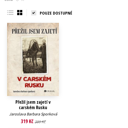
Young adult (SK)
Zahraniční literatura
Zdraví a životní styl
POUZE DOSTUPNÉ
Všechny tituly
Přežil jsem zajetí v
carském Rusku
Jaroslava Barbara Sporková
319 Kč
399 Kč