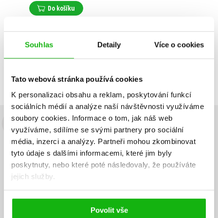
Do košíku
Souhlas
Detaily
Více o cookies
Zobrazuji 1 až 1 z celkem 1 záznamů
Zobraz záznamů
Předchozí
1
Další
Tato webová stránka používá cookies
K personalizaci obsahu a reklam, poskytování funkcí
sociálních médií a analýze naší návštěvnosti využíváme
soubory cookies.
Informace o tom, jak náš web
Budete to vědět jako první!
využíváme, sdílíme se svými partnery pro sociální
média, inzerci a analýzy.
Partneři mohou zkombinovat
Zajímá Vás, jaký knižní hit právě vychází, na jaké zboží je výhodná
tyto údaje s dalšími informacemi, které jim byly
sleva, jaká běží soutěž o ceny? Přihlášením k odběru našich e-
poskytnuty, nebo které poté následovaly, že používáte
mailových novinek
souhlasíte se zpracováním osobních údajů
.
jejich služby.
Vaše e-
Vaše e-
Přihlásit se
mailová
mailová
Vaše e-mailová adresa
adresa
adresa
Povolit vše