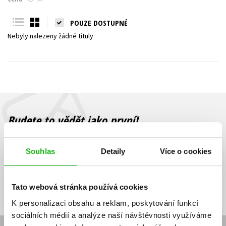
Young adult (SK)
Zahraniční literatura
Zdraví a životní styl
POUZE DOSTUPNÉ
Nebyly nalezeny žádné tituly
Všechny tituly
Budete to vědět jako první!
Zajímá Vás, jaký knižní hit právě vychází, na jaké zboží je výhodná
sleva, jaká běží soutěž o ceny? Přihlášením k odběru našich e-
Souhlas
Detaily
Více o cookies
mailových novinek
souhlasíte se zpracováním osobních údajů
.
Vaše e-
Vaše e-
Přihlásit se
mailová
mailová
Vaše e-mailová adresa
Tato webová stránka používá cookies
adresa
adresa
K personalizaci obsahu a reklam, poskytování funkcí
sociálních médií a analýze naší návštěvnosti využíváme