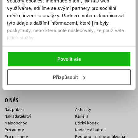
soubory cookies.
Informace o tom, jak náš web
E-SHOP
využíváme, sdílíme se svými partnery pro sociální
média, inzerci a analýzy.
Partneři mohou zkombinovat
Aktuality
Knižní novinky
tyto údaje s dalšími informacemi, které jim byly
Naši autoři
Dárkové poukazy
Obchodní podmínky
Affiliate program
poskytnuty, nebo které poté následovaly, že používáte
Jak nakoupit
Ochrana soukromí
jejich služby.
Doprava a platba
Zpětný odběr elektroodpadu
Benefitní a slevové programy
Povolit vše
KONTAKTY
Kontakt na e-shop
Kontakty Albatros Media
Přizpůsobit
Sídlo společnosti
O NÁS
Náš příběh
Aktuality
Nakladatelství
Kariéra
Maloobchod
Etický kodex
Pro autory
Nadace Albatros
Pro partnery
Restorio – online antikvariát