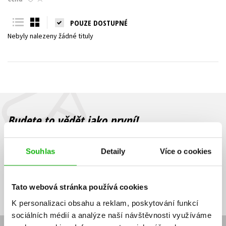
Young adult (SK)
Zahraniční literatura
Zdraví a životní styl
POUZE DOSTUPNÉ
Nebyly nalezeny žádné tituly
Všechny tituly
Budete to vědět jako první!
Zajímá Vás, jaký knižní hit právě vychází, na jaké zboží je výhodná
sleva, jaká běží soutěž o ceny? Přihlášením k odběru našich e-
Souhlas
Detaily
Více o cookies
mailových novinek
souhlasíte se zpracováním osobních údajů
.
Vaše e-
Vaše e-
Přihlásit se
mailová
mailová
Vaše e-mailová adresa
Tato webová stránka používá cookies
adresa
adresa
K personalizaci obsahu a reklam, poskytování funkcí
sociálních médií a analýze naší návštěvnosti využíváme