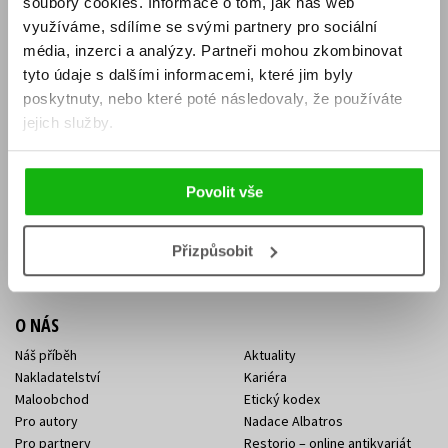
soubory cookies.
Informace o tom, jak náš web
E-SHOP
využíváme, sdílíme se svými partnery pro sociální
média, inzerci a analýzy.
Partneři mohou zkombinovat
Aktuality
Knižní novinky
tyto údaje s dalšími informacemi, které jim byly
Naši autoři
Dárkové poukazy
Obchodní podmínky
Affiliate program
poskytnuty, nebo které poté následovaly, že používáte
Jak nakoupit
Ochrana soukromí
jejich služby.
Doprava a platba
Zpětný odběr elektroodpadu
Benefitní a slevové programy
Povolit vše
KONTAKTY
Kontakt na e-shop
Kontakty Albatros Media
Přizpůsobit
Sídlo společnosti
O NÁS
Náš příběh
Aktuality
Nakladatelství
Kariéra
Maloobchod
Etický kodex
Pro autory
Nadace Albatros
Pro partnery
Restorio – online antikvariát