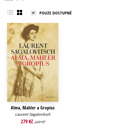
Young adult (SK)
Zahraniční literatura
Zdraví a životní styl
POUZE DOSTUPNÉ
Všechny tituly
Alma, Mahler a Gropius
Laurent Sagalovitsch
279 Kč
349 Kč