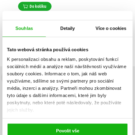
Do košíku
Souhlas
Detaily
Více o cookies
Zobrazuji 1 až 1 z celkem 1 záznamů
Zobraz záznamů
Předchozí
1
Další
Tato webová stránka používá cookies
K personalizaci obsahu a reklam, poskytování funkcí
sociálních médií a analýze naší návštěvnosti využíváme
soubory cookies.
Informace o tom, jak náš web
Budete to vědět jako první!
využíváme, sdílíme se svými partnery pro sociální
média, inzerci a analýzy.
Partneři mohou zkombinovat
Zajímá Vás, jaký knižní hit právě vychází, na jaké zboží je výhodná
tyto údaje s dalšími informacemi, které jim byly
sleva, jaká běží soutěž o ceny? Přihlášením k odběru našich e-
poskytnuty, nebo které poté následovaly, že používáte
mailových novinek
souhlasíte se zpracováním osobních údajů
.
jejich služby.
Vaše e-
Vaše e-
Přihlásit se
mailová
mailová
Vaše e-mailová adresa
adresa
adresa
Povolit vše