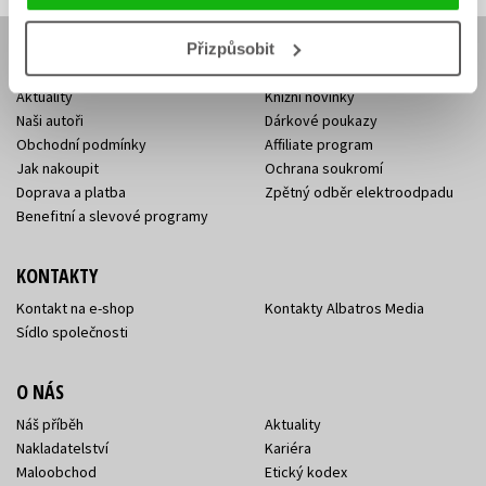
Přizpůsobit
E-SHOP
Aktuality
Knižní novinky
Naši autoři
Dárkové poukazy
Obchodní podmínky
Affiliate program
Jak nakoupit
Ochrana soukromí
Doprava a platba
Zpětný odběr elektroodpadu
Benefitní a slevové programy
KONTAKTY
Kontakt na e-shop
Kontakty Albatros Media
Sídlo společnosti
O NÁS
Náš příběh
Aktuality
Nakladatelství
Kariéra
Maloobchod
Etický kodex