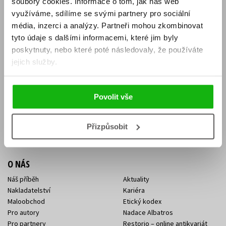
soubory cookies.
Informace o tom, jak náš web
E-SHOP
využíváme, sdílíme se svými partnery pro sociální
média, inzerci a analýzy.
Partneři mohou zkombinovat
Aktuality
Knižní novinky
tyto údaje s dalšími informacemi, které jim byly
Naši autoři
Dárkové poukazy
Obchodní podmínky
Affiliate program
poskytnuty, nebo které poté následovaly, že používáte
Jak nakoupit
Ochrana soukromí
jejich služby.
Doprava a platba
Zpětný odběr elektroodpadu
Benefitní a slevové programy
Povolit vše
KONTAKTY
Kontakt na e-shop
Kontakty Albatros Media
Přizpůsobit
Sídlo společnosti
O NÁS
Náš příběh
Aktuality
Nakladatelství
Kariéra
Maloobchod
Etický kodex
Pro autory
Nadace Albatros
Pro partnery
Restorio – online antikvariát