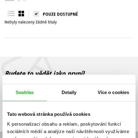
Young adult (SK)
Zahraniční literatura
Zdraví a životní styl
POUZE DOSTUPNÉ
Nebyly nalezeny žádné tituly
Všechny tituly
Budete to vědět jako první!
Zajímá Vás, jaký knižní hit právě vychází, na jaké zboží je výhodná
sleva, jaká běží soutěž o ceny? Přihlášením k odběru našich e-
Souhlas
Detaily
Více o cookies
mailových novinek
souhlasíte se zpracováním osobních údajů
.
Vaše e-
Vaše e-
Přihlásit se
mailová
mailová
Vaše e-mailová adresa
Tato webová stránka používá cookies
adresa
adresa
K personalizaci obsahu a reklam, poskytování funkcí
sociálních médií a analýze naší návštěvnosti využíváme