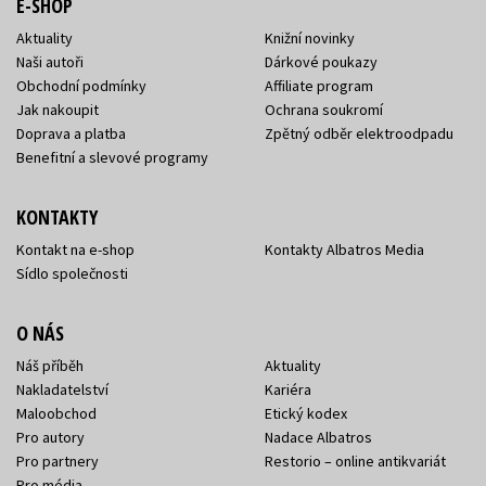
E-SHOP
Aktuality
Knižní novinky
Naši autoři
Dárkové poukazy
Obchodní podmínky
Affiliate program
Jak nakoupit
Ochrana soukromí
Doprava a platba
Zpětný odběr elektroodpadu
Benefitní a slevové programy
KONTAKTY
Kontakt na e-shop
Kontakty Albatros Media
Sídlo společnosti
O NÁS
Náš příběh
Aktuality
Nakladatelství
Kariéra
Maloobchod
Etický kodex
Pro autory
Nadace Albatros
Pro partnery
Restorio – online antikvariát
Pro média