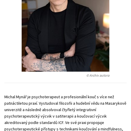
Young adult (SK)
Zahraniční literatura
Zdraví a životní styl
Všechny tituly
© Archiv autora
Michal Mynář je psychoterapeut a profesionální kouč s více než
patnáctiletou praxí. Vystudoval filozofii a hudební vědu na Masarykově
univerzitě a následně absolvoval čtyřletý integrativní
psychoterapeutický výcvik v satiterapii a koučovací výcvik
akreditovaný podle standardů ICF. Ve své praxi propojuje
psychoterapeutické přístupy s technikami koučování a mindfulness,