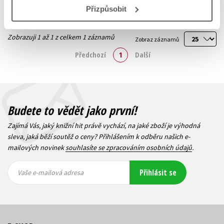
Přizpůsobit
Zobrazuji 1 až 1 z celkem 1 záznamů
Zobraz záznamů
Předchozí
1
Další
Budete to vědět jako první!
Zajímá Vás, jaký knižní hit právě vychází, na jaké zboží je výhodná
sleva, jaká běží soutěž o ceny? Přihlášením k odběru našich e-
mailových novinek
souhlasíte se zpracováním osobních údajů
.
Vaše e-
Vaše e-
Přihlásit se
mailová
mailová
Vaše e-mailová adresa
adresa
adresa