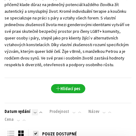
přičemž klade důraz na jedinečný potenciál každého člověka žít
autentický a smysluplný život. Kromě individuální terapie a koučinku
se specializuje na práci s páry a vztahy všech forem. S vlastní
jedinečnou zkušeností života mezi genderovými identitami vytváří ve
své praxi skutečně bezpečný prostor pro členy LGBT+ komunity,
queer osoby i páry, stejně jako pro klienty žijící v alternativních
vztahových konstelacích. Díky vlastní zkušenosti rozumí specifickým
výzvám, kterým queer lidé čelí. Žije v Brně, s manželkou Petrou a je
rodičem dvou synů. Ve své praxi i osobním životě zastává hodnoty
respektu k diverzitě, otevřenosti a podpory osobního růstu.
Hlídací pes
Datum vydání
Prodejnost
Název
Cena
POUZE DOSTUPNÉ