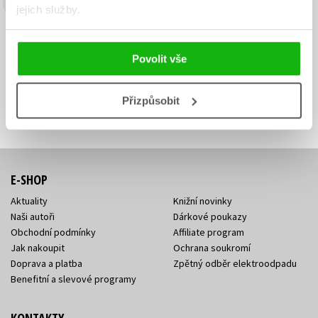
Budete to vědět jako první!
jejich služby.
Zajímá Vás, jaký knižní hit právě vychází, na jaké zboží je výhodná
sleva, jaká běží soutěž o ceny? Přihlášením k odběru našich e-
Povolit vše
mailových novinek
souhlasíte se zpracováním osobních údajů
.
Vaše e-
Vaše e-
Přizpůsobit
Přihlásit se
mailová
mailová
Vaše e-mailová adresa
adresa
adresa
E-SHOP
Aktuality
Knižní novinky
Naši autoři
Dárkové poukazy
Obchodní podmínky
Affiliate program
Jak nakoupit
Ochrana soukromí
Doprava a platba
Zpětný odběr elektroodpadu
Benefitní a slevové programy