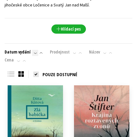
jihočeské obce Ločenice a Svatý Jan nad Malší.
Young adult (SK)
Zahraniční literatura
Zdraví a životní styl
Všechny tituly
Hlídací pes
Datum vydání
Prodejnost
Název
Cena
POUZE DOSTUPNÉ