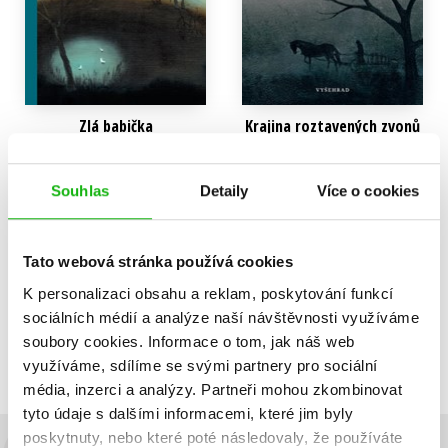
Zlá babička
Krajina roztavených zvonů
Ditta Kůtová
Jan Štifter
295 Kč
279 Kč
369 Kč
349 Kč
Souhlas
Detaily
Více o cookies
Do košíku
Do košíku
Tato webová stránka používá cookies
K personalizaci obsahu a reklam, poskytování funkcí
sociálních médií a analýze naší návštěvnosti využíváme
Zobrazuji 1 až 2 z celkem 2 záznamů
Zobraz záznamů
soubory cookies.
Informace o tom, jak náš web
Předchozí
1
Další
využíváme, sdílíme se svými partnery pro sociální
média, inzerci a analýzy.
Partneři mohou zkombinovat
tyto údaje s dalšími informacemi, které jim byly
poskytnuty, nebo které poté následovaly, že používáte