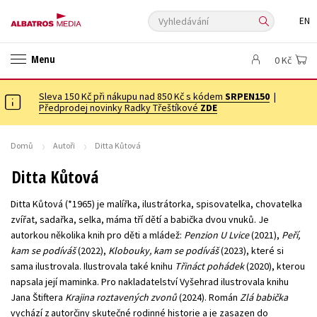
Vyhledávání
EN
ANGLICKÉ KNIHY -20 %
NOVÝ VÝPRODEJ -70 %
Menu
0 Kč
KNIHY S DÁRKEM
ASTERIX S DÁRKEM
🎁DÁRKOVÉ PUBLIKACE
✉️ DÁRKOVÉ POUKAZY
Sleva 150 Kč při nákupu nad 850 Kč s kódem
Auto - moto
Beletrie pro děti
SRPEN150
|
Předprodej novinky Radky Třeštíkové
ZDE
Beletrie pro dospělé
Byznys a ekonomie
Cestování
Dárkové publikace
Dárkové zboží
Digitální fotografie
Domů
Autoři
Ditta Kůtová
Esoterika a duchovní svět
Historie a military
Hobby
Jazyky
Ditta Kůtová
Kalendáře
Kariéra a osobní rozvoj
Komiks
Křížovky
Ditta Kůtová (*1965) je malířka, ilustrátorka, spisovatelka, chovatelka
Kuchařky
New Adult
Ostatní
Počítače
Poezie
zvířat, sadařka, selka, máma tří dětí a babička dvou vnuků. Je
autorkou několika knih pro děti a mládež:
Penzion U Lvice
(2021),
Peří,
Populárně - naučná pro dospělé
Populárně - naučné pro děti
kam se podíváš
(2022),
Klobouky, kam se podíváš
(2023), které si
Předškoláci
Příroda a zahrada
Přírodní vědy
sama ilustrovala. Ilustrovala také knihu
Třináct pohádek
(2020), kterou
napsala její maminka. Pro nakladatelství Vyšehrad ilustrovala knihu
Společnost, politika
Technika a věda
Učebnice
Jana Štiftera
Krajina roztavených zvonů
(2024). Román
Zlá babička
Umění a kultura
Výchova a pedagogika
Young adult
vychází z autorčiny skutečné rodinné historie a je zasazen do