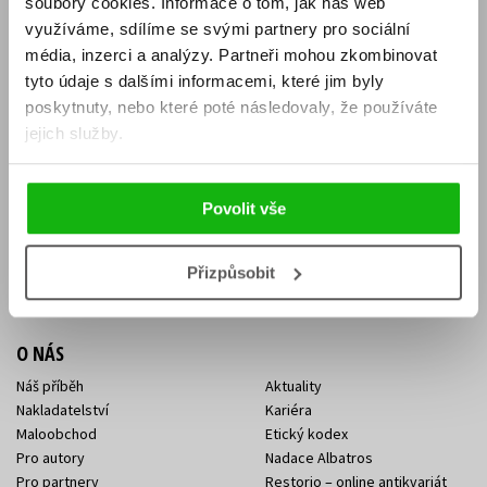
soubory cookies.
Informace o tom, jak náš web
E-SHOP
využíváme, sdílíme se svými partnery pro sociální
média, inzerci a analýzy.
Partneři mohou zkombinovat
Aktuality
Knižní novinky
tyto údaje s dalšími informacemi, které jim byly
Naši autoři
Dárkové poukazy
Obchodní podmínky
Affiliate program
poskytnuty, nebo které poté následovaly, že používáte
Jak nakoupit
Ochrana soukromí
jejich služby.
Doprava a platba
Zpětný odběr elektroodpadu
Benefitní a slevové programy
Povolit vše
KONTAKTY
Kontakt na e-shop
Kontakty Albatros Media
Přizpůsobit
Sídlo společnosti
O NÁS
Náš příběh
Aktuality
Nakladatelství
Kariéra
Maloobchod
Etický kodex
Pro autory
Nadace Albatros
Pro partnery
Restorio – online antikvariát