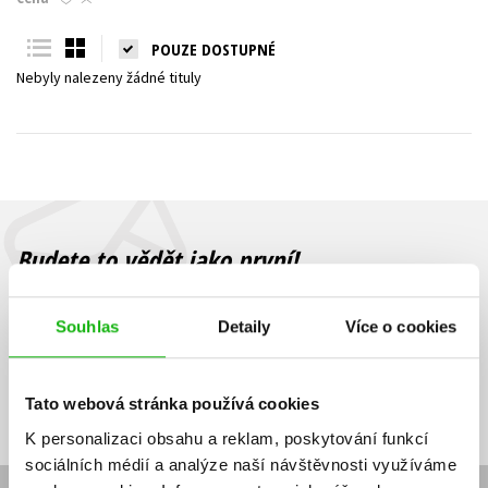
Young adult (SK)
Zahraniční literatura
Zdraví a životní styl
POUZE DOSTUPNÉ
Nebyly nalezeny žádné tituly
Všechny tituly
Budete to vědět jako první!
Zajímá Vás, jaký knižní hit právě vychází, na jaké zboží je výhodná
sleva, jaká běží soutěž o ceny? Přihlášením k odběru našich e-
Souhlas
Detaily
Více o cookies
mailových novinek
souhlasíte se zpracováním osobních údajů
.
Vaše e-
Vaše e-
Přihlásit se
mailová
mailová
Vaše e-mailová adresa
Tato webová stránka používá cookies
adresa
adresa
K personalizaci obsahu a reklam, poskytování funkcí
sociálních médií a analýze naší návštěvnosti využíváme