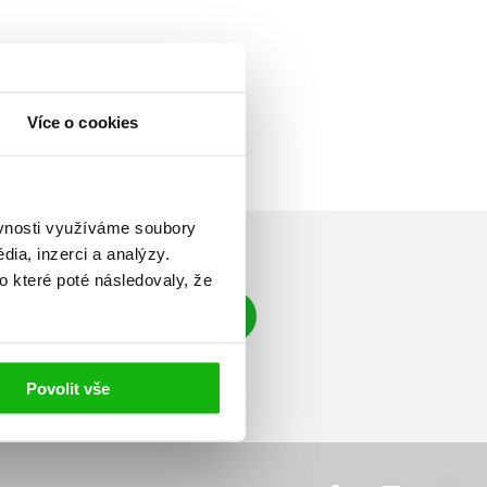
Více o cookies
ěvnosti využíváme soubory
ia, inzerci a analýzy.
o které poté následovaly, že
Přihlásit se
á adresa
Povolit vše