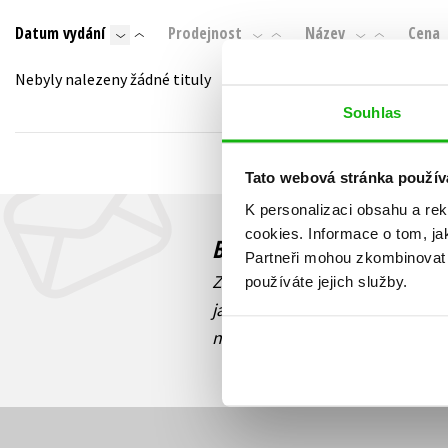
Auto - moto
Datum vydání
Prodejnost
Název
Cena
Jazyky
Beletrie pro děti
Kalendáře
Nebyly nalezeny žádné tituly
Beletrie pro dospělé
Kariéra a osobní rozvoj
Souhlas
Byznys a ekonomie
Komiks
Tato webová stránka použív
K personalizaci obsahu a re
V
cookies.
Informace o tom, ja
Budete to vědět jako prv
Partneři mohou zkombinovat t
Zajímá Vás, jaký knižní hit práv
používáte jejich služby.
jaká běží soutěž o ceny? Přihl
novinek
souhlasíte se zpracov