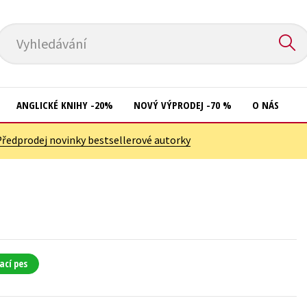
Vyhledávání
ANGLICKÉ KNIHY -20%
NOVÝ VÝPRODEJ -70 %
O NÁS
Předprodej novinky bestsellerové autorky
Přírodní vědy
Křížovky
Společnost, politika
Kuchařky
Technika a věda
New Adult
Učebnice
Ostatní
Umění a kultura
Počítače
ací pes
Výchova a pedagogika
Poezie
Young adult