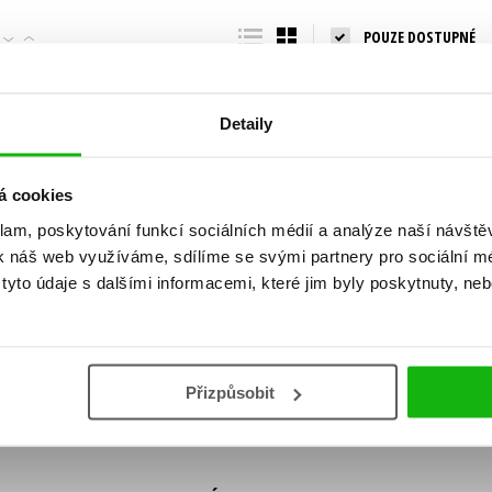
Populárně - naučná pro dospělé
POUZE DOSTUPNÉ
Young adult (SK)
Populárně - naučné pro děti
Zahraniční literatura
Předškoláci
Zdraví a životní styl
Detaily
Příroda a zahrada
á cookies
klam, poskytování funkcí sociálních médií a analýze naší návšt
šechny tituly
k náš web využíváme, sdílíme se svými partnery pro sociální méd
ní!
yto údaje s dalšími informacemi, které jim byly poskytnuty, neb
Vaše e-
Vaše e-
ě vychází, na jaké zboží je výhodná sleva,
mailová
mailová
Vaše e-mailov
adresa
adresa
ášením k odběru našich e-mailových
áním osobních údajů
.
Přizpůsobit