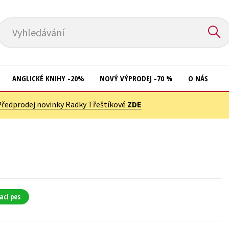
Vyhledávání
ANGLICKÉ KNIHY -20%
NOVÝ VÝPRODEJ -70 %
O NÁS
Předprodej novinky Radky Třeštíkové
ZDE
Přírodní vědy
Křížovky
Společnost, politika
Kuchařky
Technika a věda
New Adult
Učebnice
Ostatní
Umění a kultura
Počítače
ací pes
Výchova a pedagogika
Poezie
Young adult