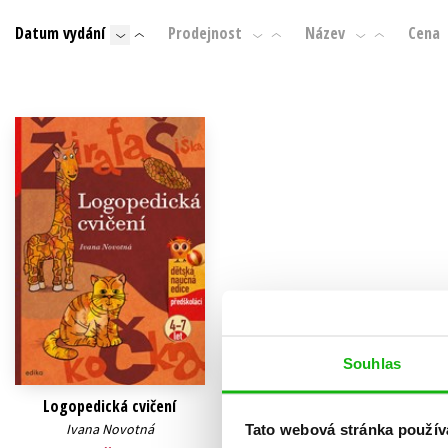
Auto - moto
Datum vydání
Prodejnost
Název
Cena
Jazyky
Beletrie pro děti
Kalendáře
Beletrie pro dospělé
Kariéra a osobní rozvoj
Byznys a ekonomie
Komiks
V
Souhlas
Logopedická cvičení
Ivana Novotná
Tato webová stránka použív