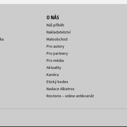
O NÁS
Náš příběh
Nakladatelství
ia
Maloobchod
Pro autory
Pro partnery
Pro média
Aktuality
Kariéra
Etický kodex
Nadace Albatros
Restorio – online antikvariát