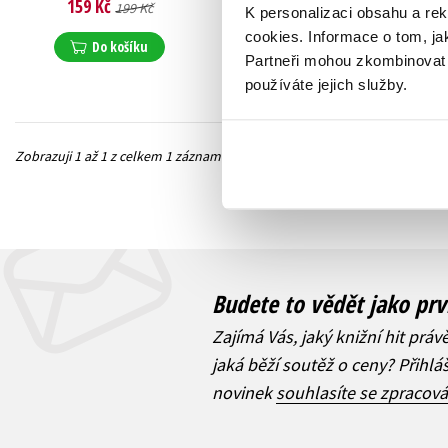
159 Kč
199 Kč
K personalizaci obsahu a re
cookies.
Informace o tom, ja
Do košíku
Partneři mohou zkombinovat t
používáte jejich služby.
Zobrazuji 1 až 1 z celkem 1 záznamů
Předchozí
Budete to vědět jako prv
Zajímá Vás, jaký knižní hit práv
jaká běží soutěž o ceny? Přihl
novinek
souhlasíte se zpracov