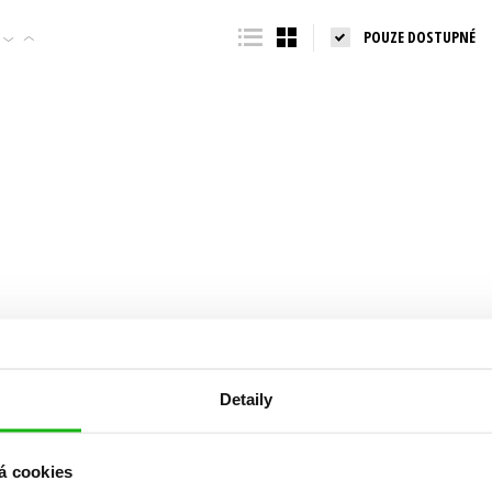
Populárně - naučná pro dospělé
POUZE DOSTUPNÉ
Young adult (SK)
Populárně - naučné pro děti
Zahraniční literatura
Předškoláci
Zdraví a životní styl
Příroda a zahrada
šechny tituly
Detaily
á cookies