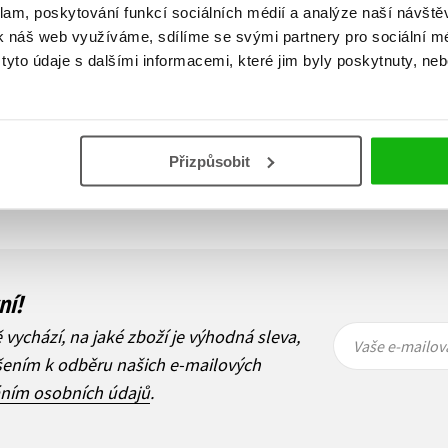
klam, poskytování funkcí sociálních médií a analýze naší návšt
k náš web využíváme, sdílíme se svými partnery pro sociální méd
yto údaje s dalšími informacemi, které jim byly poskytnuty, neb
Zobraz záznamů
Přizpůsobit
1
Další
ní!
Vaše e-
Vaše e-
ě vychází, na jaké zboží je výhodná sleva,
mailová
mailová
Vaše e-mailov
adresa
adresa
ášením k odběru našich e-mailových
áním osobních údajů
.