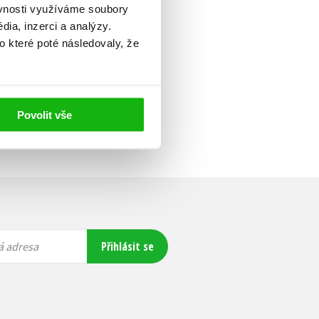
ěvnosti využíváme soubory
ia, inzerci a analýzy.
o které poté následovaly, že
Povolit vše
Přihlásit se
á adresa