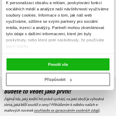
Vývoj aplikací pro iOS
Mistrovství - Android
K personalizaci obsahu a reklam, poskytování funkcí
Ľuboslav Lacko
Ľuboslav Lacko
sociálních médií a analýze naší návštěvnosti využíváme
472 Kč
792 Kč
590 Kč
990 Kč
soubory cookies.
Informace o tom, jak náš web
využíváme, sdílíme se svými partnery pro sociální
Do košíku
Do košíku
média, inzerci a analýzy.
Partneři mohou zkombinovat
tyto údaje s dalšími informacemi, které jim byly
poskytnuty, nebo které poté následovaly, že používáte
jejich služby.
Zobrazuji 1 až 2 z celkem 2 záznamů
Zobraz záznamů
Předchozí
1
Další
Povolit vše
Přizpůsobit
Budete to vědět jako první!
Zajímá Vás, jaký knižní hit právě vychází, na jaké zboží je výhodná
sleva, jaká běží soutěž o ceny? Přihlášením k odběru našich e-
mailových novinek
souhlasíte se zpracováním osobních údajů
.