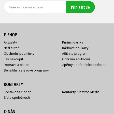
Vaše e-
Vaše e-
Přihlásit se
mailová
mailová
Vaše e-mailová adresa
adresa
adresa
E-SHOP
Aktuality
Knižní novinky
Naši autoři
Dárkové poukazy
Obchodní podmínky
Affiliate program
Jak nakoupit
Ochrana soukromí
Doprava a platba
Zpětný odběr elektroodpadu
Benefitní a slevové programy
KONTAKTY
Kontakt na e-shop
Kontakty Albatros Media
Sídlo společnosti
O NÁS