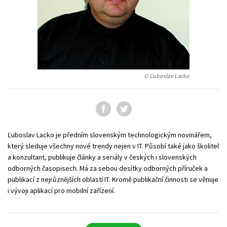
Young adult (SK)
Zahraniční literatura
Zdraví a životní styl
Všechny tituly
© Ľuboslav Lacko
Ľuboslav Lacko je předním slovenským technologickým novinářem,
který sleduje všechny nové trendy nejen v IT. Působí také jako školitel
a konzultant, publikuje články a seriály v českých i slovenských
odborných časopisech. Má za sebou desítky odborných příruček a
publikací z nejrůznějších oblastí IT. Kromě publikační činnosti se věnuje
i vývoji aplikací pro mobilní zařízení.