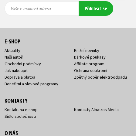
Vaše e-
Vaše e-
Přihlásit se
mailová
mailová
Vaše e-mailová adresa
adresa
adresa
E-SHOP
Aktuality
Knižní novinky
Naši autoři
Dárkové poukazy
Obchodní podmínky
Affiliate program
Jak nakoupit
Ochrana soukromí
Doprava a platba
Zpětný odběr elektroodpadu
Benefitní a slevové programy
KONTAKTY
Kontakt na e-shop
Kontakty Albatros Media
Sídlo společnosti
O NÁS