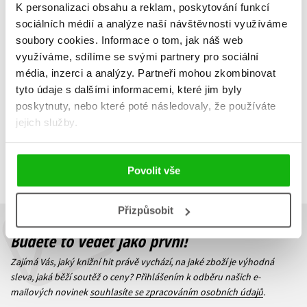
Vývoj aplikací pro iOS
Mistrovství - Android
K personalizaci obsahu a reklam, poskytování funkcí
Ľuboslav Lacko
Ľuboslav Lacko
sociálních médií a analýze naší návštěvnosti využíváme
472 Kč
792 Kč
590 Kč
990 Kč
soubory cookies.
Informace o tom, jak náš web
využíváme, sdílíme se svými partnery pro sociální
Do košíku
Do košíku
média, inzerci a analýzy.
Partneři mohou zkombinovat
tyto údaje s dalšími informacemi, které jim byly
poskytnuty, nebo které poté následovaly, že používáte
jejich služby.
Zobrazuji 1 až 2 z celkem 2 záznamů
Zobraz záznamů
Předchozí
1
Další
Povolit vše
Přizpůsobit
Budete to vědět jako první!
Zajímá Vás, jaký knižní hit právě vychází, na jaké zboží je výhodná
sleva, jaká běží soutěž o ceny? Přihlášením k odběru našich e-
mailových novinek
souhlasíte se zpracováním osobních údajů
.