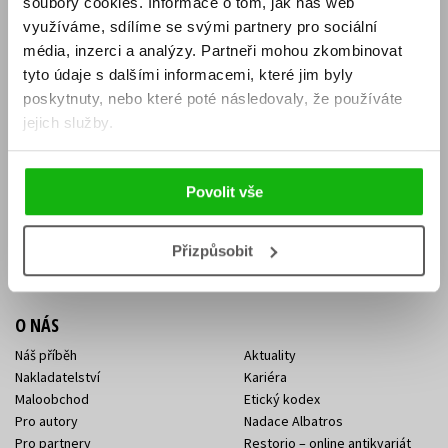
soubory cookies.
Informace o tom, jak náš web
E-SHOP
využíváme, sdílíme se svými partnery pro sociální
média, inzerci a analýzy.
Partneři mohou zkombinovat
Aktuality
Knižní novinky
tyto údaje s dalšími informacemi, které jim byly
Naši autoři
Dárkové poukazy
Obchodní podmínky
Affiliate program
poskytnuty, nebo které poté následovaly, že používáte
Jak nakoupit
Ochrana soukromí
jejich služby.
Doprava a platba
Zpětný odběr elektroodpadu
Benefitní a slevové programy
Povolit vše
KONTAKTY
Kontakt na e-shop
Kontakty Albatros Media
Přizpůsobit
Sídlo společnosti
O NÁS
Náš příběh
Aktuality
Nakladatelství
Kariéra
Maloobchod
Etický kodex
Pro autory
Nadace Albatros
Pro partnery
Restorio – online antikvariát