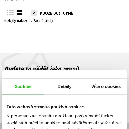
Young adult (SK)
Zahraniční literatura
Zdraví a životní styl
POUZE DOSTUPNÉ
Nebyly nalezeny žádné tituly
Všechny tituly
Budete to vědět jako první!
Zajímá Vás, jaký knižní hit právě vychází, na jaké zboží je výhodná
sleva, jaká běží soutěž o ceny? Přihlášením k odběru našich e-
Souhlas
Detaily
Více o cookies
mailových novinek
souhlasíte se zpracováním osobních údajů
.
Vaše e-
Vaše e-
Přihlásit se
mailová
mailová
Vaše e-mailová adresa
Tato webová stránka používá cookies
adresa
adresa
K personalizaci obsahu a reklam, poskytování funkcí
sociálních médií a analýze naší návštěvnosti využíváme