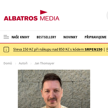
NAŠE KNIHY
BESTSELLERY
NOVINKY
PŘIPRAVUJEME
Sleva 150 Kč při nákupu nad 850 Kč s kódem
SRPEN150
|
ANGLICKÉ KNIHY -20 %
Cestování
NOVÝ VÝPRODEJ -70 %
Dárkové publikace
Domů
Autoři
Jan Thomayer
KNIHY S DÁRKEM
Dárkové zboží
ASTERIX S DÁRKEM
Digitální fotografie
🎁DÁRKOVÉ PUBLIKACE
Esoterika a duchovní svět
✉️ DÁRKOVÉ POUKAZY
Historie a military
Hobby