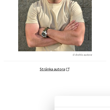
Auto - moto
Jazyky
Beletrie pro děti
Kalendáře
Beletrie pro dospělé
Kariéra a osobní rozvoj
Byznys a ekonomie
Komiks
V
© Archiv autora
Stránka autora