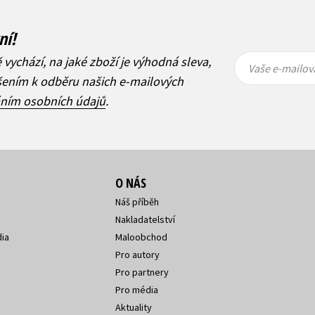
ní!
Vaše e-
Vaše e-
ě vychází, na jaké zboží je výhodná sleva,
mailová
mailová
Vaše e-mailov
adresa
adresa
ášením k odběru našich e-mailových
áním osobních údajů
.
O NÁS
Náš příběh
Nakladatelství
ia
Maloobchod
Pro autory
Pro partnery
Pro média
Aktuality