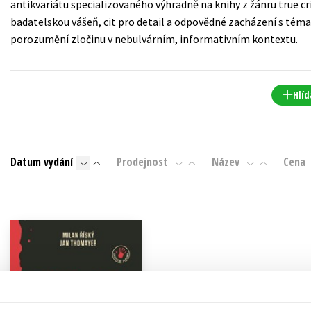
antikvariátu specializovaného výhradně na knihy z žánru true c
Populárně - naučná pro dospělé
badatelskou vášeň, cit pro detail a odpovědné zacházení s téma
Young adult (SK)
Populárně - naučné pro děti
porozumění zločinu v nebulvárním, informativním kontextu.
Zahraniční literatura
Předškoláci
Zdraví a životní styl
Příroda a zahrada
Hlíd
šechny tituly
Datum vydání
Prodejnost
Název
Cena