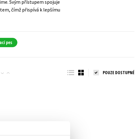
rime. Svým přístupem spojuje
tem, čímž přispívá k lepšímu
ací pes
POUZE DOSTUPNÉ