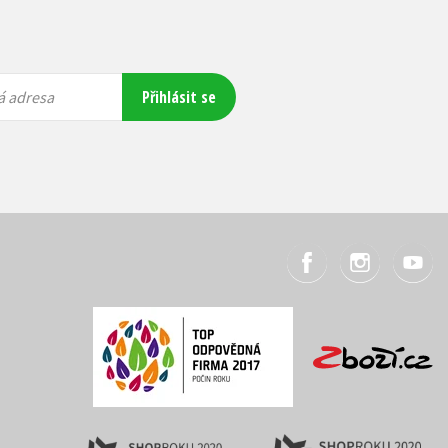
Přihlásit se
á adresa