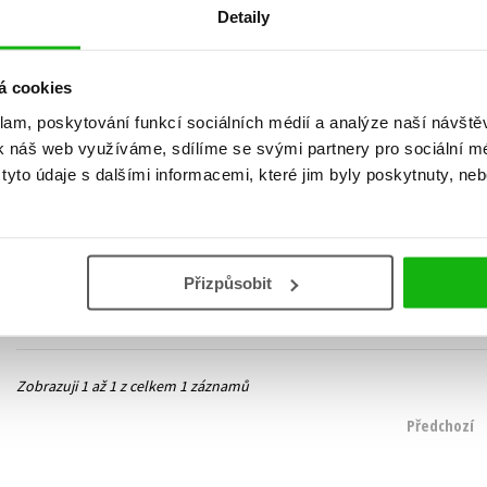
Detaily
á cookies
klam, poskytování funkcí sociálních médií a analýze naší návšt
k náš web využíváme, sdílíme se svými partnery pro sociální méd
Dva na vraždu
yto údaje s dalšími informacemi, které jim byly poskytnuty, neb
Jan Thomayer
,
Milan Říský
375 Kč
469 Kč
Do košíku
Přizpůsobit
Zobrazuji 1 až 1 z celkem 1 záznamů
Předchozí