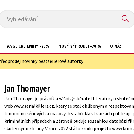
Vyhledávání
ANGLICKÉ KNIHY -20%
NOVÝ VÝPRODEJ -70 %
O NÁS
Předprodej novinky bestsellerové autorky
Přírodní vědy
Křížovky
Společnost, politika
Kuchařky
Jan Thomayer
Technika a věda
New Adult
Jan Thomayer je právník a vášnivý sběratel literatury o skutečn
Učebnice
Ostatní
web www.serialkillers.cz, který se stal oblíbeným a respektov
Umění a kultura
fenoménu sériových a masových vrahů. Na stránkách publikuje
Počítače
kriminálních případech a zároveň buduje rozsáhlou databázi fil
Výchova a pedagogika
Poezie
skutečnými zločiny. V roce 2022 stál u zrodu projektu www.krimi
Young adult