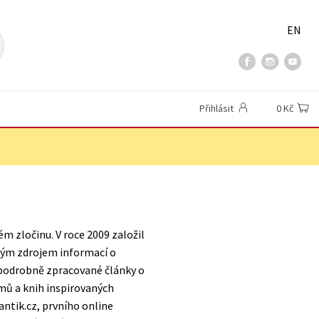
EN
Přihlásit
0 Kč
ém zločinu. V roce 2009 založil
aným zdrojem informací o
 podrobně zpracované články o
mů a knih inspirovaných
antik.cz, prvního online