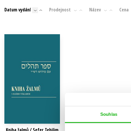
Auto - moto
Datum vydání
Prodejnost
Název
Cena
Jazyky
Beletrie pro děti
Kalendáře
Beletrie pro dospělé
Kariéra a osobní rozvoj
Byznys a ekonomie
Komiks
V
Souhlas
Kniha žalmů / Sefer Tehilim