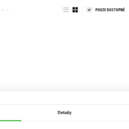
Populárně - naučná pro dospělé
POUZE DOSTUPNÉ
Young adult (SK)
Populárně - naučné pro děti
Zahraniční literatura
Předškoláci
Zdraví a životní styl
Příroda a zahrada
šechny tituly
Detaily