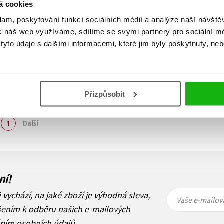
á cookies
klam, poskytování funkcí sociálních médií a analýze naší návšt
k náš web využíváme, sdílíme se svými partnery pro sociální méd
yto údaje s dalšími informacemi, které jim byly poskytnuty, neb
Přizpůsobit
Zobraz záznamů
1
Další
ní!
Vaše e-
Vaše e-
ě vychází, na jaké zboží je výhodná sleva,
mailová
mailová
Vaše e-mailov
adresa
adresa
ášením k odběru našich e-mailových
áním osobních údajů
.