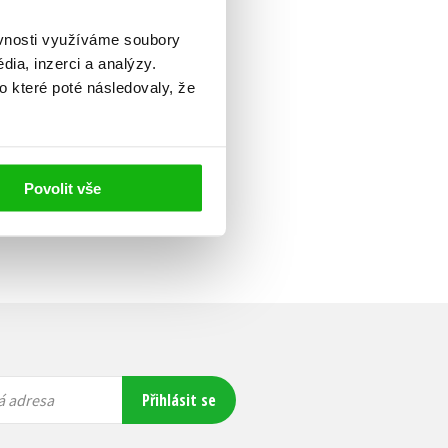
ěvnosti využíváme soubory
ia, inzerci a analýzy.
o které poté následovaly, že
Povolit vše
Přihlásit se
á adresa