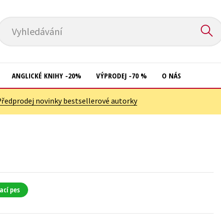
Vyhledávání
ANGLICKÉ KNIHY -20%
VÝPRODEJ -70 %
O NÁS
Předprodej novinky bestsellerové autorky
Přírodní vědy
Křížovky
Společnost, politika
Kuchařky
Technika a věda
New Adult
Učebnice
Ostatní
Umění a kultura
Počítače
ací pes
Výchova a pedagogika
Poezie
Young adult