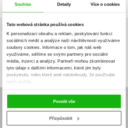
Předchozí
1
Další
Souhlas
Detaily
Více o cookies
Tato webová stránka používá cookies
Budete to vědět jako první!
K personalizaci obsahu a reklam, poskytování funkcí
sociálních médií a analýze naší návštěvnosti využíváme
Zajímá Vás, jaký knižní hit právě vychází, na jaké zboží je výhodná
soubory cookies.
Informace o tom, jak náš web
sleva, jaká běží soutěž o ceny? Přihlášením k odběru našich e-
využíváme, sdílíme se svými partnery pro sociální
mailových novinek
souhlasíte se zpracováním osobních údajů
.
média, inzerci a analýzy.
Partneři mohou zkombinovat
Vaše e-
Vaše e-
tyto údaje s dalšími informacemi, které jim byly
Přihlásit se
mailová
mailová
Vaše e-mailová adresa
adresa
adresa
poskytnuty, nebo které poté následovaly, že používáte
jejich služby.
E-SHOP
Povolit vše
Aktuality
Knižní novinky
Naši autoři
Dárkové poukazy
Přizpůsobit
Obchodní podmínky
Affiliate program
Jak nakoupit
Ochrana soukromí