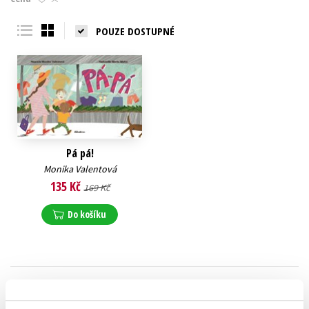
Young adult (SK)
Zahraniční literatura
Zdraví a životní styl
POUZE DOSTUPNÉ
Všechny tituly
Pá pá!
Monika Valentová
135 Kč
169 Kč
Do košíku
Zobrazuji 1 až 1 z celkem 1 záznamů
Zobraz záznamů