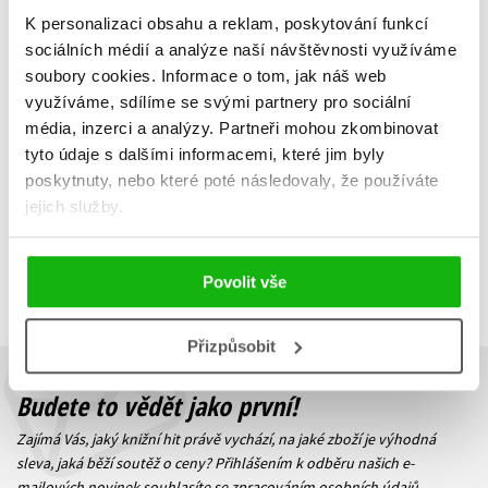
K personalizaci obsahu a reklam, poskytování funkcí
Sirotci přílivu
sociálních médií a analýze naší návštěvnosti využíváme
Struan Murray
soubory cookies.
Informace o tom, jak náš web
319 Kč
399 Kč
využíváme, sdílíme se svými partnery pro sociální
média, inzerci a analýzy.
Partneři mohou zkombinovat
Do košíku
tyto údaje s dalšími informacemi, které jim byly
poskytnuty, nebo které poté následovaly, že používáte
jejich služby.
Zobrazuji 1 až 1 z celkem 1 záznamů
Zobraz záznamů
Povolit vše
Předchozí
1
Další
Přizpůsobit
Budete to vědět jako první!
Zajímá Vás, jaký knižní hit právě vychází, na jaké zboží je výhodná
sleva, jaká běží soutěž o ceny? Přihlášením k odběru našich e-
mailových novinek
souhlasíte se zpracováním osobních údajů
.