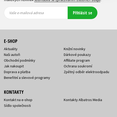
Vaše e-
Vaše e-
Přihlásit se
mailová
mailová
Vaše e-mailová adresa
adresa
adresa
E-SHOP
Aktuality
Knižní novinky
Naši autoři
Dárkové poukazy
Obchodní podmínky
Affiliate program
Jak nakoupit
Ochrana soukromí
Doprava a platba
Zpětný odběr elektroodpadu
Benefitní a slevové programy
KONTAKTY
Kontakt na e-shop
Kontakty Albatros Media
Sídlo společnosti