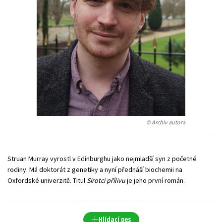
Young adult (SK)
Zahraniční literatura
Zdraví a životní styl
Všechny tituly
© Archiv autora
Struan Murray vyrostl v Edinburghu jako nejmladší syn z početné
rodiny. Má doktorát z genetiky a nyní přednáší biochemii na
Oxfordské univerzitě. Titul
Sirotci přílivu
je jeho první román.
Hlídací pes