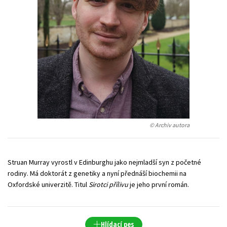
Young adult (SK)
Zahraniční literatura
Zdraví a životní styl
Všechny tituly
© Archiv autora
Struan Murray vyrostl v Edinburghu jako nejmladší syn z početné
rodiny. Má doktorát z genetiky a nyní přednáší biochemii na
Oxfordské univerzitě. Titul
Sirotci přílivu
je jeho první román.
Hlídací pes