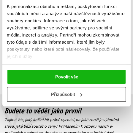
K personalizaci obsahu a reklam, poskytování funkcí
Sirotci přílivu
sociálních médií a analýze naší návštěvnosti využíváme
Struan Murray
soubory cookies.
Informace o tom, jak náš web
319 Kč
399 Kč
využíváme, sdílíme se svými partnery pro sociální
média, inzerci a analýzy.
Partneři mohou zkombinovat
Do košíku
tyto údaje s dalšími informacemi, které jim byly
poskytnuty, nebo které poté následovaly, že používáte
jejich služby.
Zobrazuji 1 až 1 z celkem 1 záznamů
Zobraz záznamů
Povolit vše
Předchozí
1
Další
Přizpůsobit
Budete to vědět jako první!
Zajímá Vás, jaký knižní hit právě vychází, na jaké zboží je výhodná
sleva, jaká běží soutěž o ceny? Přihlášením k odběru našich e-
mailových novinek
souhlasíte se zpracováním osobních údajů
.