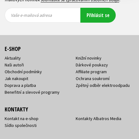
Vaše e-
Vaše e-
Přihlásit se
mailová
mailová
Vaše e-mailová adresa
adresa
adresa
E-SHOP
Aktuality
Knižní novinky
Naši autoři
Dárkové poukazy
Obchodní podmínky
Affiliate program
Jak nakoupit
Ochrana soukromí
Doprava a platba
Zpětný odběr elektroodpadu
Benefitní a slevové programy
KONTAKTY
Kontakt na e-shop
Kontakty Albatros Media
Sídlo společnosti